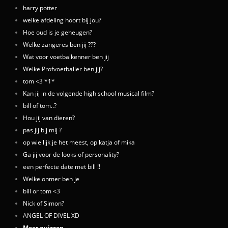
harry potter
welke afdeling hoort bij jou?
Hoe oud is je geheugen?
Welke zangeres ben jij ???
Wat voor voetbalkenner ben jij
Welke Profvoetballer ben jij?
tom <3 *1*
Kan jij in de volgende high school musical film?
bill of tom..?
Hou jij van dieren?
pas jij bij mij ?
op wie lijk je het meest, op katja of mika
Ga jij voor de looks of personality?
een perfecte date met bill !!
Welke onmer ben je
bill or tom <3
Nick of Simon?
ANGEL OF DIVEL XD
Meer quizzen