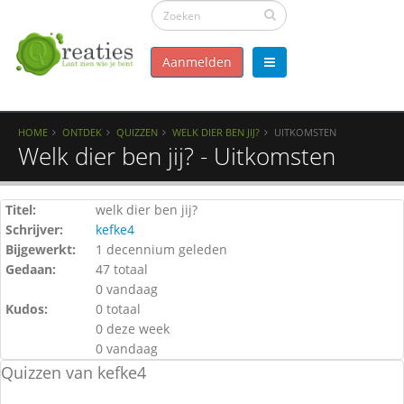
Aanmelden
HOME
ONTDEK
QUIZZEN
WELK DIER BEN JIJ?
UITKOMSTEN
Welk dier ben jij? - Uitkomsten
Titel:
welk dier ben jij?
Schrijver:
kefke4
Bijgewerkt:
1 decennium geleden
Gedaan:
47 totaal
0 vandaag
Kudos:
0 totaal
0 deze week
0 vandaag
Quizzen van kefke4