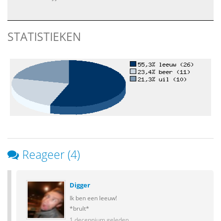
STATISTIEKEN
Reageer (4)
Digger
Ik ben een leeuw!
*brult*
1 decennium geleden