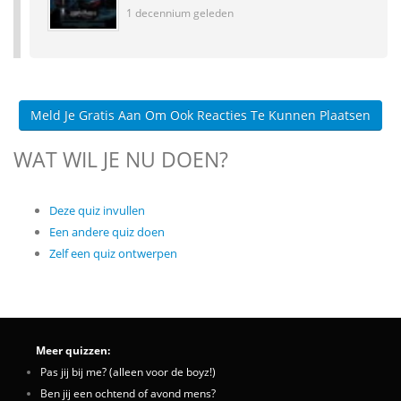
1 decennium geleden
Meld Je Gratis Aan Om Ook Reacties Te Kunnen Plaatsen
WAT WIL JE NU DOEN?
Deze quiz invullen
Een andere quiz doen
Zelf een quiz ontwerpen
Meer quizzen:
Pas jij bij me? (alleen voor de boyz!)
Ben jij een ochtend of avond mens?