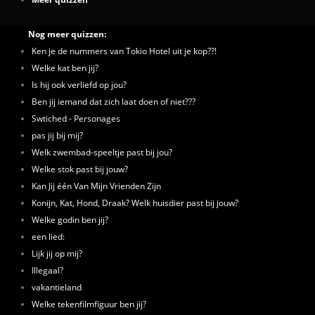
Nog meer quizzen:
Ken je de nummers van Tokio Hotel uit je kop??!
Welke kat ben jij?
Is hij ook verliefd op jou?
Ben jij iemand dat zich laat doen of niet???
Swtiched - Personages
pas jij bij mij?
Welk zwembad-speeltje past bij jou?
Welke stok past bij jouw?
Kan Jij één Van Mijn Vrienden Zijn
Konijn, Kat, Hond, Draak? Welk huisdier past bij jouw?
Welke godin ben jij?
een lied:
Lijk jij op mij?
Illegaal?
vakantieland
Welke tekenfilmfiguur ben jij?