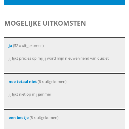
MOGELIJKE UITKOMSTEN
ja
(52 x uitgekomen)
jij lijkt precies op mij jij word mijn nieuwe vriend van quizlet
nee totaal niet
(8 x uitgekomen)
jij lijkt niet op mij jammer
een beetje
(8 x uitgekomen)