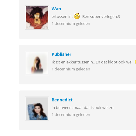
Wan
ertussen in.
Ben super verlegen:$
1 decennium geleden
Publisher
Ik zit er lekker tussenin.. En dat klopt ook wel
1 decennium geleden
Bennedict
in between, maar dat is ook wel zo
1 decennium geleden