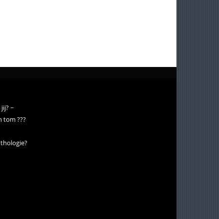
jij? ~
n tom ???
ythologie?