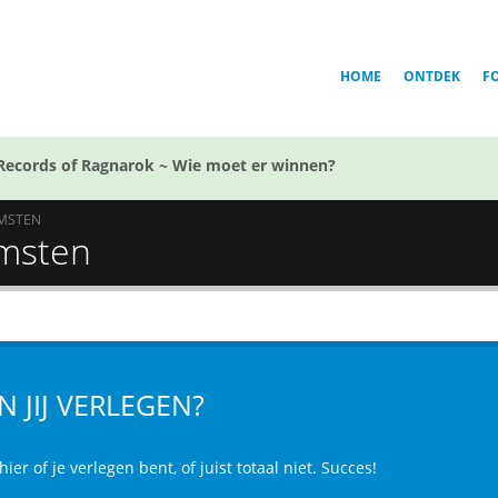
HOME
ONTDEK
F
Records of Ragnarok ~ Wie moet er winnen?
MSTEN
omsten
N JIJ VERLEGEN?
hier of je verlegen bent, of juist totaal niet. Succes!