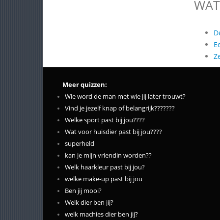
WAT
D
E
Z
Meer quizzen:
Wie word de man met wie jij later trouwt?
Vind je jezelf knap of belangrijk???????
Welke sport past bij jou????
Wat voor huisdier past bij jou????
superheld
kan je mijn vriendin worden??
Welk haarkleur past bij jou?
welke make-up past bij jou
Ben jij mooi?
Welk dier ben jij?
welk machies dier ben jij?