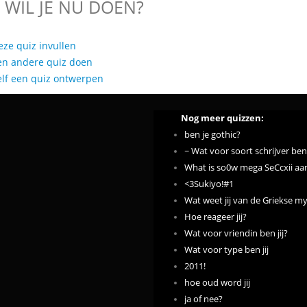
 WIL JE NU DOEN?
eze quiz invullen
en andere quiz doen
elf een quiz ontwerpen
Nog meer quizzen:
ben je gothic?
~ Wat voor soort schrijver ben 
What is so0w mega SeCcxii aa
<3Sukiyo!#1
Wat weet jij van de Griekse m
Hoe reageer jij?
Wat voor vriendin ben jij?
Wat voor type ben jij
2011!
hoe oud word jij
ja of nee?