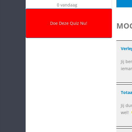
0 vandaag
MOG
Verle
Jij b
ieman
Totaa
Jij d
wel!