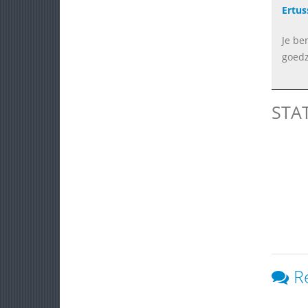
Ertus
Je be
goedz
STA
R