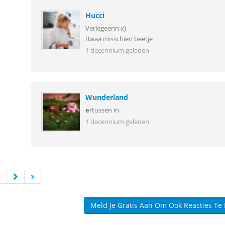
Hucci
Verlegeenn x)
Bwaa misschien beetje
1 decennium geleden
Wunderland
e
rtussen in
1 decennium geleden
2
Meld Je Gratis Aan Om Ook Reacties Te