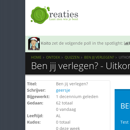
Koito
zet de volgende poll in the spotlight:
HOME
ONTDEK
QUIZZEN
BEN JIJ VERLEGEN?
UITKO
Ben jij verlegen? - Uitk
Titel:
Ben jij verlegen?
Schrijver:
geersje
Bijgewerkt:
1 decennium geleden
Gedaan:
62 totaal
BE
0 vandaag
Leeftijd:
AL
Kudos:
0 totaal
Test 
0 deze week