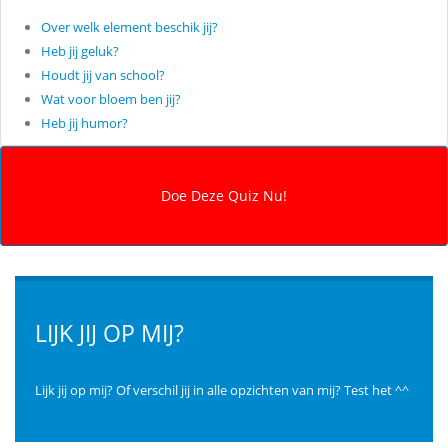
Over welk element beschik jij?
Heb jij geluk?
Houdt jij van school?
Wat voor bloem ben jij?
Heb jij humor?
LIJK JIJ OP MIJ?
Lijk jij op mij? Of verschil jij in alle opzichten van mij? Test het ^^