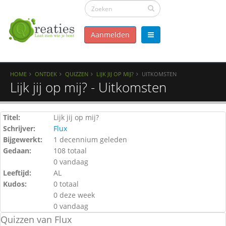
Aanmelden
HOME
ONTDEK
QUIZZEN
LIJK JIJ OP MIJ?
UITKOMSTEN
Lijk jij op mij? - Uitkomsten
Titel:
Lijk jij op mij?
Schrijver:
Flux
Bijgewerkt:
1 decennium geleden
Gedaan:
108 totaal
0 vandaag
Leeftijd:
AL
Kudos:
0 totaal
0 deze week
0 vandaag
Quizzen van Flux