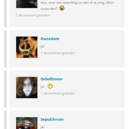
nee, voor een tweelingzus ben ik te jong. Klein
zusje dan?
1 decennium geleden
Dunedain
Ja!
1 decennium geleden
OrbofDoom
Ja!
1 decennium geleden
Sepulchrum
Ja!