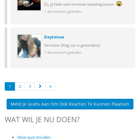
Zo, jij hebt veel vermiste tweelingzussen
1 decennium geleden
Daytonaa
Vermiste 2ling zus is gevonden;)
1 decennium geleden
1
2
3
Meld Je Gratis Aan Om Ook Reacties Te Kunnen Plaatsen
WAT WIL JE NU DOEN?
Deze quiz invullen