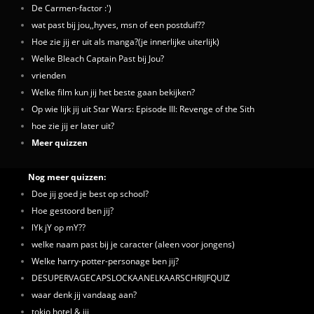
De Carmen-factor :')
wat past bij jou,,hyves, msn of een postduif??
Hoe zie jij er uit als manga?(je innerlijke uiterlijk)
Welke Bleach Captain Past bij Jou?
vrienden
Welke film kun jij het beste gaan bekijken?
Op wie lijk jij uit Star Wars: Episode III: Revenge of the Sith
hoe zie jij er later uit?
Meer quizzen
Nog meer quizzen:
Doe jij goed je best op school?
Hoe gestoord ben jij?
lYk jY op mY??
welke naam past bij je caracter (aleen voor jongens)
Welke harry-potter-personage ben jij?
DESUPERVAGECAPSLOCKAANELKAARSCHRIJFQUIZ
waar denk jij vandaag aan?
tokio hotel & jij