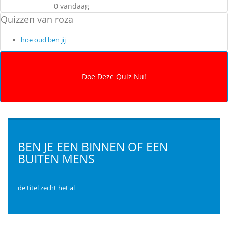
0 vandaag
Quizzen van roza
hoe oud ben jij
BEN JE EEN BINNEN OF EEN
BUITEN MENS
de titel zecht het al