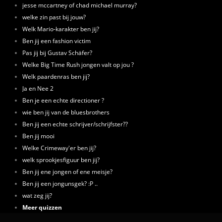
jesse mccartney of chad michael murray?
welke zin past bij jouw?
Welk Mario-karakter ben jij?
Ben jij een fashion victim
Pas jij bij Gustav Schäfer?
Welke Big Time Rush jongen valt op jou ?
Welk paardenras ben jij?
Ja en Nee 2
Ben je een echte directioner ?
wie ben jij van de bluesbrothers
Ben jij een echte schrijver/schrijfster??
Ben jij mooi
Welke Crimeway'er ben jij?
welk sprookjesfiguur ben jij?
Ben jij ene jongen of ene meisje?
Ben jij een jongunsgek? :P ..
wat zeg jij?
Meer quizzen