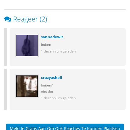
Reageer (2)
sannedewit
buiten
1 decennium geleden
crazyashell
buiten?!
niet dus
1 decennium geleden
Meld Je Gratis Aan Om Ook Reacties Te Kunnen Plaatsen