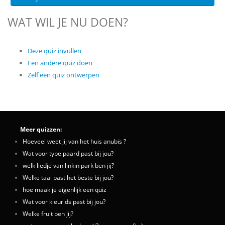
WAT WIL JE NU DOEN?
Deze quiz invullen
Een andere quiz doen
Zelf een quiz ontwerpen
Meer quizzen:
Hoeveel weet jij van het huis anubis ?
Wat voor type paard past bij jou?
welk liedje van linkin park ben jij?
Welke taal past het beste bij jou?
hoe maak je eigenlijk een quiz
Wat voor kleur ds past bij jou?
Welke fruit ben jij?