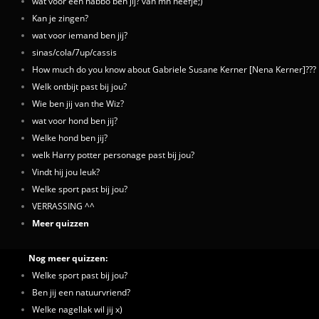
wat voor een habbo ben jij? van mn neefje;)
Kan je zingen?
wat voor iemand ben jij?
sinas/cola/7up/cassis
How much do you know about Gabriele Susane Kerner [Nena Kerner]???
Welk ontbijt past bij jou?
Wie ben jij van the Wiz?
wat voor hond ben jij?
Welke hond ben jij?
welk Harry potter personage past bij jou?
Vindt hij jou leuk?
Welke sport past bij jou?
VERRASSING ^^
Meer quizzen
Nog meer quizzen:
Welke sport past bij jou?
Ben jij een natuurvriend?
Welke nagellak wil jij x)