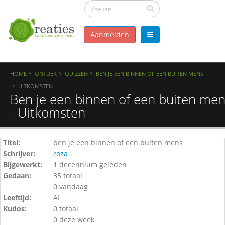
Aanmelden
HOME
ONTDEK
QUIZZEN
BEN JE EEN BINNEN OF EEN BUITEN MENS
UITKOMSTEN
Ben je een binnen of een buiten me
- Uitkomsten
Titel:
ben je een binnen of een buiten mens
Schrijver:
roza
Bijgewerkt:
1 decennium geleden
Gedaan:
35 totaal
0 vandaag
Leeftijd:
AL
Kudos:
0 totaal
0 deze week