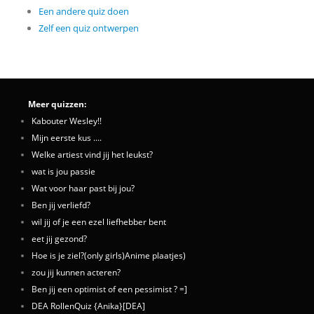
Een andere quiz doen
Zelf een quiz ontwerpen
Meer quizzen:
Kabouter Wesley!!
Mijn eerste kus ....
Welke artiest vind jij het leukst?
wat is jou passie
Wat voor haar past bij jou?
Ben jij verliefd?
wil jij of je een ezel liefhebber bent
eet jij gezond?
Hoe is je ziel?(only girls)Anime plaatjes)
zou jij kunnen acteren?
Ben jij een optimist of een pessimist ? =]
DEA RollenQuiz {Anika}[DEA]