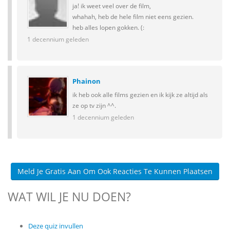
ja! ik weet veel over de film,
whahah, heb de hele film niet eens gezien.
heb alles lopen gokken. (:
1 decennium geleden
Phainon
ik heb ook alle films gezien en ik kijk ze altijd als
ze op tv zijn ^^.
1 decennium geleden
Meld Je Gratis Aan Om Ook Reacties Te Kunnen Plaatsen
WAT WIL JE NU DOEN?
Deze quiz invullen