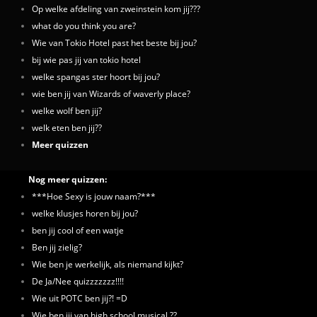
Op welke afdeling van zweinstein kom jij???
what do you think you are?
Wie van Tokio Hotel past het beste bij jou?
bij wie pas jij van tokio hotel
welke spangas ster hoort bij jou?
wie ben jij van Wizards of waverly place?
welke wolf ben jij?
welk eten ben jij??
Meer quizzen
Nog meer quizzen:
***Hoe Sexy is jouw naam?***
welke klusjes horen bij jou?
ben jij cool of een watje
Ben jij zielig?
Wie ben je werkelijk, als niemand kijkt?
De Ja/Nee quizzzzzzz!!!!
Wie uit POTC ben jij?! =D
Wie ben jij van high school musical ??