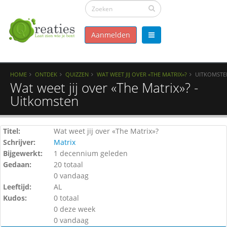
Aanmelden
HOME
ONTDEK
QUIZZEN
WAT WEET JIJ OVER «THE MATRIX»?
UITKOMSTE
Wat weet jij over «The Matrix»? -
Uitkomsten
Titel:
Wat weet jij over «The Matrix»?
Schrijver:
Matrix
Bijgewerkt:
1 decennium geleden
Gedaan:
20 totaal
0 vandaag
Leeftijd:
AL
Kudos:
0 totaal
0 deze week
0 vandaag