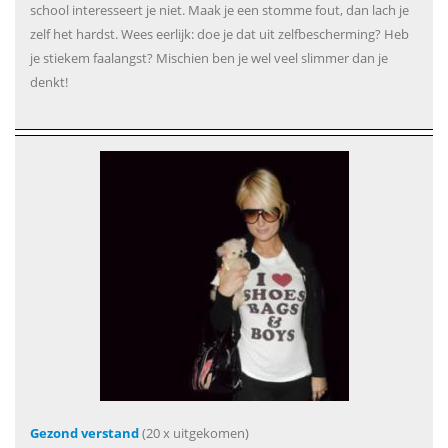
school interesseert je niet. Maak je een stomme fout, dan lach je
zelf het hardst. Wees eerlijk: doe je dat uit zelfbescherming? Heb
je stiekem faalangst? Mischien ben je wel veel slimmer dan je
denkt!
Gezond verstand
(20 x uitgekomen)