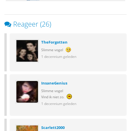
Reageer (26)
TheForgotten
Slimme vogel
1 decennium geleden
InsaneGenius
Slimme vogel
Vind ik niet zo.
1 decennium geleden
Scarlett2000