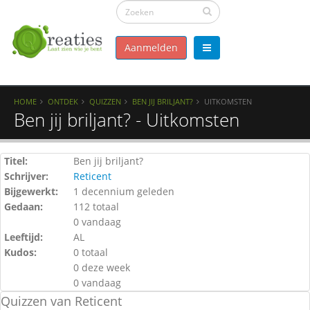
Aanmelden
HOME
ONTDEK
QUIZZEN
BEN JIJ BRILJANT?
UITKOMSTEN
Ben jij briljant? - Uitkomsten
Titel:
Ben jij briljant?
Schrijver:
Reticent
Bijgewerkt:
1 decennium geleden
Gedaan:
112 totaal
0 vandaag
Leeftijd:
AL
Kudos:
0 totaal
0 deze week
0 vandaag
Quizzen van Reticent