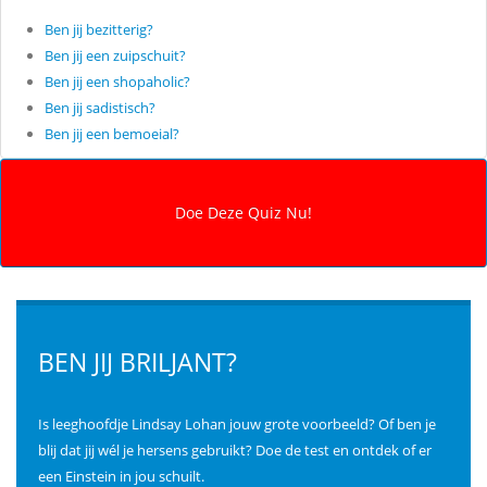
Ben jij bezitterig?
Ben jij een zuipschuit?
Ben jij een shopaholic?
Ben jij sadistisch?
Ben jij een bemoeial?
BEN JIJ BRILJANT?
Is leeghoofdje Lindsay Lohan jouw grote voorbeeld? Of ben je
blij dat jij wél je hersens gebruikt? Doe de test en ontdek of er
een Einstein in jou schuilt.