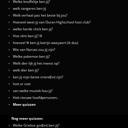
Welke knuffeltje ben jij?
welk zangeres ben jij
Welk verhaal pas het beste bij jou?
Hoeveel weet jij van Ouran Highschool host club?
welke harde chick ben jij?
Hoe slim ben jij? III
hoeveel % ben jij katrijn waeyaert (ik dus)
Wie van Naruto zou jij zijn?
Welke pokemon ben jij?
Welk dier lijk jij het meest op?
welk dier ben jij?
kan jij mijn beste vriend(in) zijn?
hott or nott
van welke muziek hou jij?
Heb nieuwe hoofdpersonen..
Meer quizzen
Nog meer quizzen:
Welke Griekse god(in) ben jij?