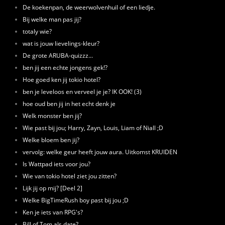
De koekenpan, de weerwolvenhuil of een liedje.
Bij welke man pas jij?
totaly wie?
wat is jouw lievelings-kleur?
De grote ARUBA-quizzz...
ben jij een echte jongens gek!?
Hoe goed ken jij tokio hotel?
ben je leveloos en verveel je je? IK OOK! (3)
hoe oud ben jij in het echt denk je
Welk monster ben jij?
Wie past bij jou; Harry, Zayn, Louis, Liam of Niall ;D
Welke bloem ben jij?
vervolg: welke geur heeft jouw aura. Uitkomst KRUIDEN
Is Wattpad iets voor jou?
Wie van tokio hotel ziet jou zitten?
Lijk jij op mij? [Deel 2]
Welke BigTimeRush boy past bij jou ;D
Ken je iets van RPG's?
Bill of Tom als date?