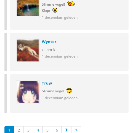
Slimme vogel!
Klopt
1 decennium geleden
Wynter
slimm [:
1 decennium geleden
Truw
Slimme vogel
1 decennium geleden
1
2
3
4
5
6