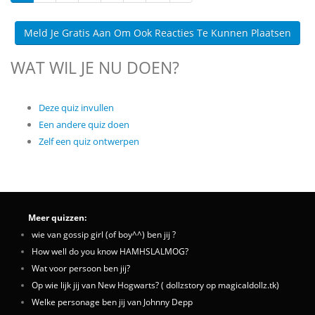
Meld Je Gratis Aan Om Ook Reacties Te Kunnen Plaatsen
WAT WIL JE NU DOEN?
Deze quiz invullen
Een andere quiz doen
Zelf een quiz ontwerpen
Meer quizzen:
wie van gossip girl (of boy^^) ben jij ?
How well do you know HAMHSLALMOG?
Wat voor persoon ben jij?
Op wie lijk jij van New Hogwarts? ( dollzstory op magicaldollz.tk)
Welke personage ben jij van Johnny Depp