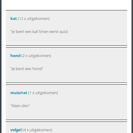
kat
(12 x uitgekomen)
"Je bent een kat"(men eerst quiz)
hond
(2 x uitgekomen)
"Je bent een hond"
muis/rat
(1 x uitgekomen)
"Klein slim"
volgel
(4 x uitgekomen)