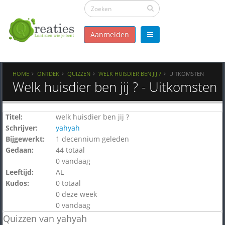
Aanmelden
HOME
ONTDEK
QUIZZEN
WELK HUISDIER BEN JIJ ?
UITKOMSTEN
Welk huisdier ben jij ? - Uitkomsten
Titel:
welk huisdier ben jij ?
Schrijver:
yahyah
Bijgewerkt:
1 decennium geleden
Gedaan:
44 totaal
0 vandaag
Leeftijd:
AL
Kudos:
0 totaal
0 deze week
0 vandaag
Quizzen van yahyah