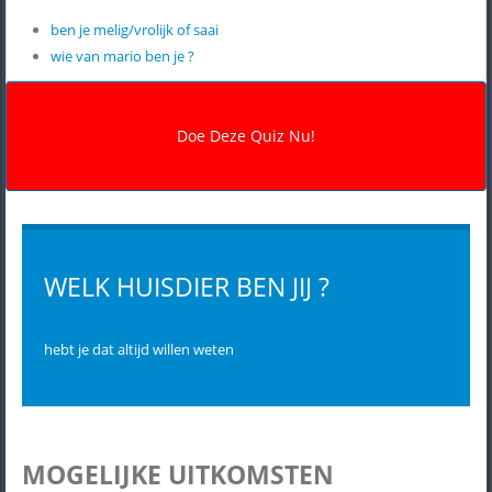
ben je melig/vrolijk of saai
wie van mario ben je ?
WELK HUISDIER BEN JIJ ?
hebt je dat altijd willen weten
MOGELIJKE UITKOMSTEN