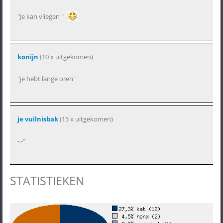
"Je kan vliegen "
konijn
(10 x uitgekomen)
"je hebt lange oren"
je vuilnisbak
(15 x uitgekomen)
-.-"
STATISTIEKEN