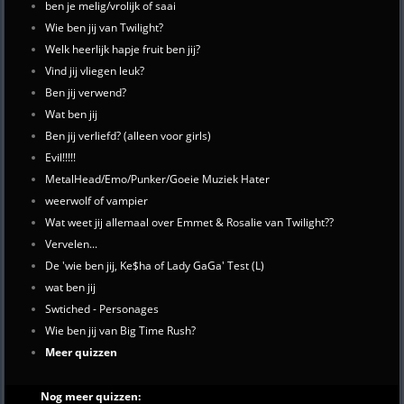
ben je melig/vrolijk of saai
Wie ben jij van Twilight?
Welk heerlijk hapje fruit ben jij?
Vind jij vliegen leuk?
Ben jij verwend?
Wat ben jij
Ben jij verliefd? (alleen voor girls)
Evil!!!!!
MetalHead/Emo/Punker/Goeie Muziek Hater
weerwolf of vampier
Wat weet jij allemaal over Emmet & Rosalie van Twilight??
Vervelen...
De 'wie ben jij, Ke$ha of Lady GaGa' Test (L)
wat ben jij
Swtiched - Personages
Wie ben jij van Big Time Rush?
Meer quizzen
Nog meer quizzen: