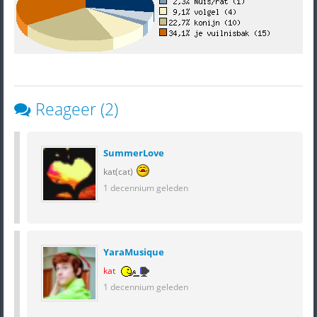
Reageer (2)
SummerLove
kat(cat)
1 decennium geleden
YaraMusique
kat
1 decennium geleden