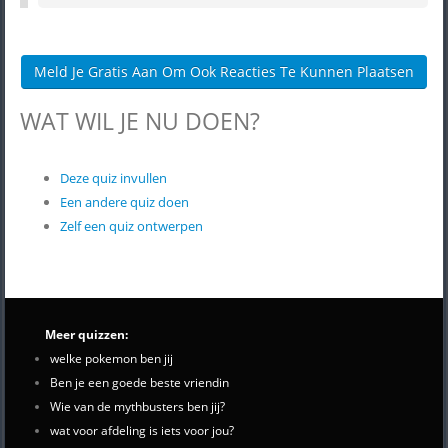
Meld Je Gratis Aan Om Ook Reacties Te Kunnen Plaatsen
WAT WIL JE NU DOEN?
Deze quiz invullen
Een andere quiz doen
Zelf een quiz ontwerpen
Meer quizzen:
welke pokemon ben jij
Ben je een goede beste vriendin
Wie van de mythbusters ben jij?
wat voor afdeling is iets voor jou?