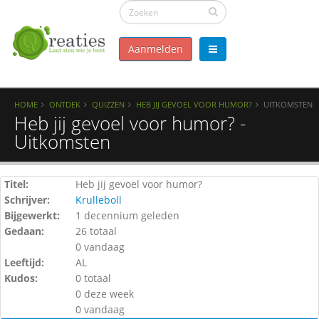
Aanmelden
HOME
ONTDEK
QUIZZEN
HEB JIJ GEVOEL VOOR HUMOR?
UITKOMSTEN
Heb jij gevoel voor humor? -
Uitkomsten
Titel:
Heb jij gevoel voor humor?
Schrijver:
Krulleboll
Bijgewerkt:
1 decennium geleden
Gedaan:
26 totaal
0 vandaag
Leeftijd:
AL
Kudos:
0 totaal
0 deze week
0 vandaag