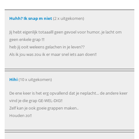
Huhh? Ik snap m niet
(2 x uitgekomen)
Jij hebt eigenlijk totaaalll geen gevoel voor humor, je lacht om
geen enkele grap !!!
heb jij ooit weleens gelachen in je leven??
Als ik jou was zou ik er maar snel iets aan doen!!
Hihi
(10 x uitgekomen)
De ene keer is het erg opvallend dat je neplacht... de andere keer
vind je die grap GE-WEL-DIG!!
Zelf kan je ook goeie grappen maken..
Houden zo!!