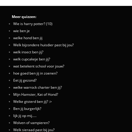
Meer quizzen:
Wie is harry potter? (10)
wie ben je
welke hond ben jij
Welk bijzondere huisdier past bij jou?
welk insect ben jij?
welk cupcakeje ben jij?
wat betekent school voor jouw?
hoe goed ben jij in zoenen?
Eet jij gezond?
welke warrock charter ben jij?
Mijn Hamster, Kat of Hond?
Welke gtsterd ben jij? :>
Ben jij burgerlijk?
lijk jij op mij.....
Wolven of vampieren?
Welk sieraad past bij jou?