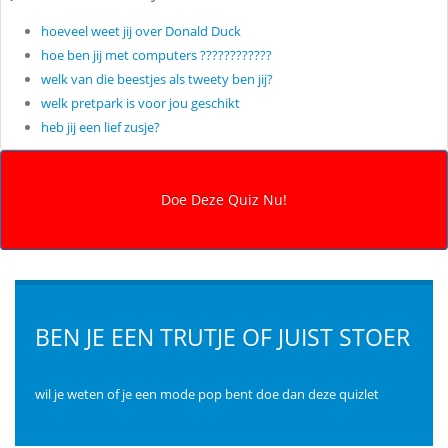
hoeveel weet jij over Donald Duck
hoe ben jij met computers ????????????
welk van die beestjes als tweety ben jij?
welk pretpark is voor jou geschikt
heb jij een lief zusje?
BEN JE EEN TRUTJE OF JUIST STOER
wil je weten of je een mode pop bent doe dan deze quizlet