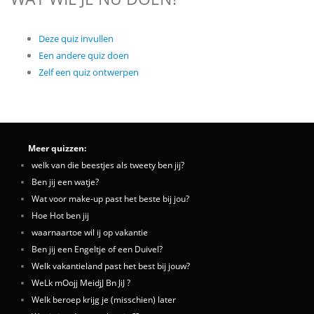
Deze quiz invullen
Een andere quiz doen
Zelf een quiz ontwerpen
Meer quizzen:
welk van die beestjes als tweety ben jij?
Ben jij een watje?
Wat voor make-up past het beste bij jou?
Hoe Hot ben jij
waarnaartoe wil ij op vakantie
Ben jij een Engeltje of een Duivel?
Welk vakantieland past het best bij jouw?
WeLk mOojj MeidjJ Bn JiJ ?
Welk beroep krijg je (misschien) later