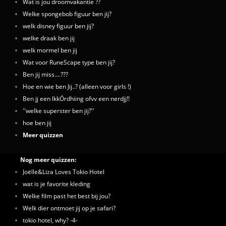
Wat is jou droomvakantie ??
Welke spongebob figuur ben jij?
welk disney figuur ben jij?
welke draak ben jij
welk mormel ben jij
Wat voor RuneScape type ben jij?
Ben jij miss....???
Hoe en wie ben Jij..? (alleen voor girls !)
Ben jj een lkkÓrdhiing ofvv een nerdjj!!
''welke superster ben jij?''
hoe ben jij
Meer quizzen
Nog meer quizzen:
Joëlle&Liza Loves Tokio Hotel
wat is je favorite kleding
Welke film past het best bij jou?
Welk dier ontmoet jij op je safari?
tokio hotel, why? -4-