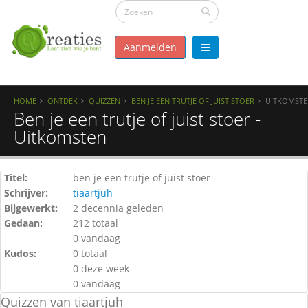
Aanmelden
HOME
ONTDEK
QUIZZEN
BEN JE EEN TRUTJE OF JUIST STOER
UITKOMST
Ben je een trutje of juist stoer -
Uitkomsten
Titel:
ben je een trutje of juist stoer
Schrijver:
tiaartjuh
Bijgewerkt:
2 decennia geleden
Gedaan:
212 totaal
0 vandaag
Kudos:
0 totaal
0 deze week
0 vandaag
Quizzen van tiaartjuh