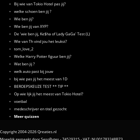
Bij wie van Tokio Hotel pas jij?
welke schoen ben jij ?
Wie ben jij?
Wie ben jij van XYP?
De 'wie ben jij, Ke$ha of Lady GaGa' Test (L)
Wie van Th vind jou het leukst?
tom_love_2
Welke Harry Potter figuur ben jij?
Wat ben jij ?
welk auto past bij jouw
bij wie pas jij het meest van 1D
BEROEPSKEUZE TEST ** TIP **
Op wie lijk jij het meest van Tokio Hotel?
voetbal
medeschrijver en titel gezocht
Meer quizzen
Copyright 2004-2026 Qreaties.nl
Mogelijk gemaakt door SesoBytes - 74529315 - VAT: NL001783248B73