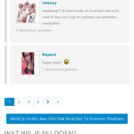
tweexy
modepop?? ik haat mode en ik winkel niet echt
vaak ik hou van ruig en inplaats van winkelen
voetballen
1 decennium geleden
Repent
Super stoer
1 decennium geleden
1
2
3
4
Meld Je Gratis Aan Om Ook Reacties Te Kunnen Plaatsen
WAT WIL JE NU DOEN?