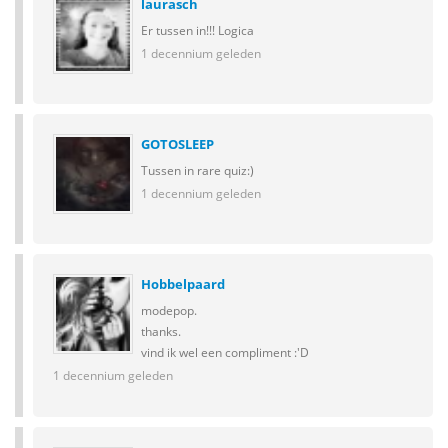
laurasch
Er tussen in!!! Logica
1 decennium geleden
GOTOSLEEP
Tussen in rare quiz:)
1 decennium geleden
Hobbelpaard
modepop.
thanks.
vind ik wel een compliment :'D
1 decennium geleden