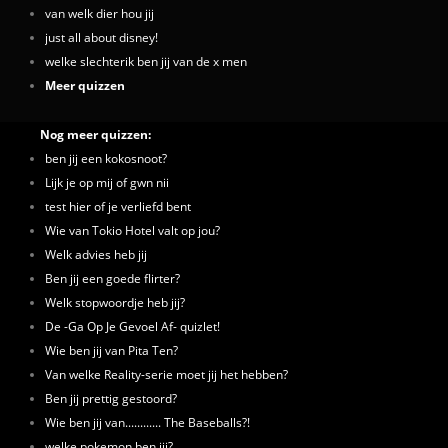
van welk dier hou jij
just all about disney!
welke slechterik ben jij van de x men
Meer quizzen
Nog meer quizzen:
ben jij een kokosnoot?
Lijk je op mij of gwn nii
test hier of je verliefd bent
Wie van Tokio Hotel valt op jou?
Welk advies heb jij
Ben jij een goede flirter?
Welk stopwoordje heb jij?
De -Ga Op Je Gevoel Af- quizlet!
Wie ben jij van Pita Ten?
Van welke Reality-serie moet jij het hebben?
Ben jij prettig gestoord?
Wie ben jij van............ The Baseballs?!
welke pokemon ben jij?