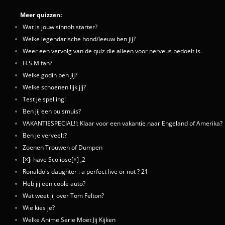
Meer quizzen:
Wat is jouw sinnoh starter?
Welke legendarische hond/leeuw ben jij?
Weer een vervolg van de quiz die alleen voor nerveus bedoelt is.
H.S.M fan?
Welke godin ben jij?
Welke schoenen lijk jij?
Test je spelling!
Ben jij een buismuis?
VAKANTIESPECIAL!!: Klaar voor een vakantie naar Engeland of Amerika?
Ben je verveelt?
Zoenen Trouwen of Dumpen
[×]i have Scoliose[×] ,2
Ronaldo's daughter : a perfect live or not ? 21
Heb jij een coole auto?
Wat weet jij over Tom Felton?
Wie kies je?
Welke Anime Serie Moet Jij Kijken