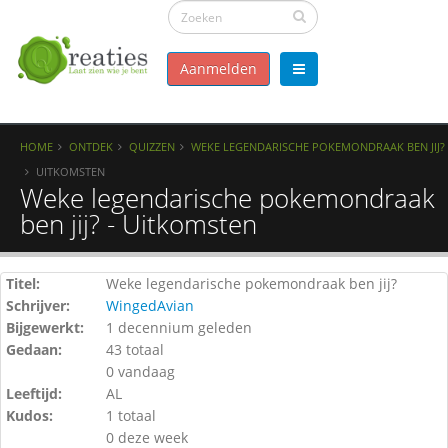
Aanmelden
HOME
ONTDEK
QUIZZEN
WEKE LEGENDARISCHE POKEMONDRAAK BEN JIJ?
UITKOMSTEN
Weke legendarische pokemondraak
ben jij? - Uitkomsten
Titel:
Weke legendarische pokemondraak ben jij?
Schrijver:
WingedAvian
Bijgewerkt:
1 decennium geleden
Gedaan:
43 totaal
0 vandaag
Leeftijd:
AL
Kudos:
1 totaal
0 deze week