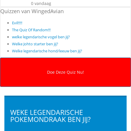
0 vandaag
Quizzen van WingedAvian
Evil!!!!!
The Quiz Of Random!!!
welke legendarische vogel ben jij?
Welke Johto starter ben jij?
Welke legendarische hond/leeuw ben jij?
WEKE LEGENDARISCHE
POKEMONDRAAK BEN JIJ?