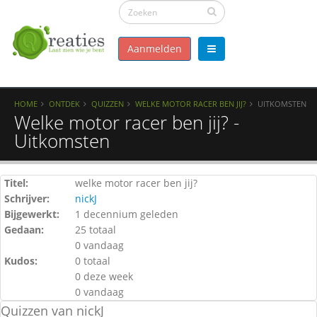
Aanmelden
HOME
ONTDEK
QUIZZEN
WELKE MOTOR RACER BEN JIJ?
UITKOMSTEN
Welke motor racer ben jij? -
Uitkomsten
Titel:
welke motor racer ben jij?
Schrijver:
nickJ
Bijgewerkt:
1 decennium geleden
Gedaan:
25 totaal
0 vandaag
Kudos:
0 totaal
0 deze week
0 vandaag
Quizzen van nickJ