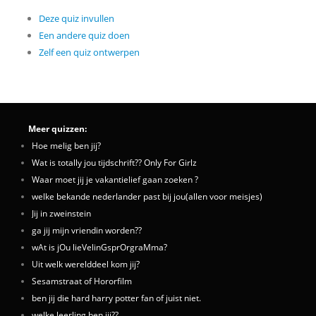
Deze quiz invullen
Een andere quiz doen
Zelf een quiz ontwerpen
Meer quizzen:
Hoe melig ben jij?
Wat is totally jou tijdschrift?? Only For Girlz
Waar moet jij je vakantielief gaan zoeken ?
welke bekande nederlander past bij jou(allen voor meisjes)
Jij in zweinstein
ga jij mijn vriendin worden??
wAt is jOu lieVelinGsprOrgraMma?
Uit welk werelddeel kom jij?
Sesamstraat of Hororfilm
ben jij die hard harry potter fan of juist niet.
welke leerling ben jij??