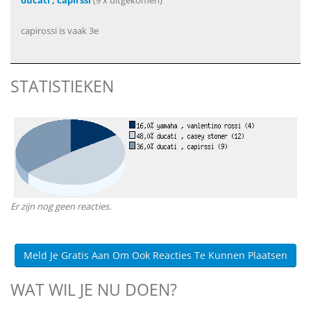
ducati , capirssi
(9 x uitgekomen)
capirossi is vaak 3e
STATISTIEKEN
Er zijn nog geen reacties.
Meld Je Gratis Aan Om Ook Reacties Te Kunnen Plaatsen
WAT WIL JE NU DOEN?