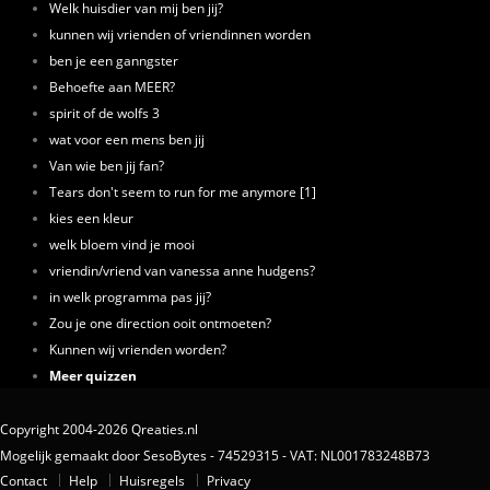
Welk huisdier van mij ben jij?
kunnen wij vrienden of vriendinnen worden
ben je een ganngster
Behoefte aan MEER?
spirit of de wolfs 3
wat voor een mens ben jij
Van wie ben jij fan?
Tears don't seem to run for me anymore [1]
kies een kleur
welk bloem vind je mooi
vriendin/vriend van vanessa anne hudgens?
in welk programma pas jij?
Zou je one direction ooit ontmoeten?
Kunnen wij vrienden worden?
Meer quizzen
Copyright 2004-2026 Qreaties.nl
Mogelijk gemaakt door SesoBytes - 74529315 - VAT: NL001783248B73
Contact
Help
Huisregels
Privacy