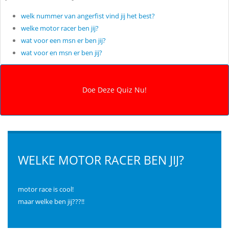
welk nummer van angerfist vind jij het best?
welke motor racer ben jij?
wat voor een msn er ben jij?
wat voor en msn er ben jij?
WELKE MOTOR RACER BEN JIJ?
motor race is cool!
maar welke ben jij???!!