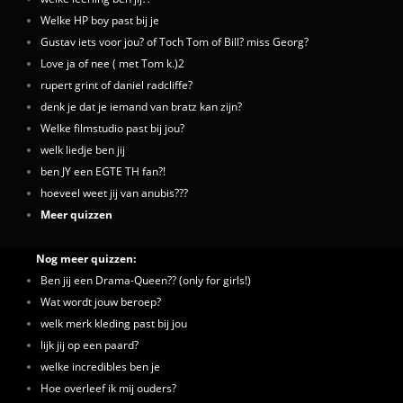
Welke HP boy past bij je
Gustav iets voor jou? of Toch Tom of Bill? miss Georg?
Love ja of nee ( met Tom k.)2
rupert grint of daniel radcliffe?
denk je dat je iemand van bratz kan zijn?
Welke filmstudio past bij jou?
welk liedje ben jij
ben JY een EGTE TH fan?!
hoeveel weet jij van anubis???
Meer quizzen
Nog meer quizzen:
Ben jij een Drama-Queen?? (only for girls!)
Wat wordt jouw beroep?
welk merk kleding past bij jou
lijk jij op een paard?
welke incredibles ben je
Hoe overleef ik mij ouders?