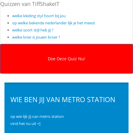
Quizzen van TiffShakeIT
welke kleding styl hoort bij jou
op welke bekende nederlander lijk je het meest
welke soort stijl heb jij ?
welke bner is jouwn broer ?
WIE BEN JIJ VAN METRO STATION
op wie lijk jij van metro station
vind het nu uit =]