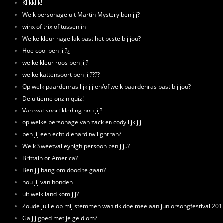
Klikklik!
Welk personage uit Martin Mystery ben jij?
winx of trix of tussen in
Welke kleur nagellak past het beste bij jou?
Hoe cool ben jij?¿
welke kleur roos ben jij?
welke kattensoort ben jij????
Op welk paardenras lijk jij en/of welk paardenras past bij jou?
De ultieme onzin quiz!
Van wat soort kleding hou jij?
op welke personage van zack en cody lijk jij
ben jij een echt diehard twilight fan?
Welk Sweetvalleyhigh persoon ben jij..?
Brittain or America?
Ben jij bang om dood te gaan?
hou jij van honden
uit welk land kom jij?
Zoude jullie op mij stemmen wan tik doe mee aan juniorsongfestival 201
Ga jij goed met je geld om?