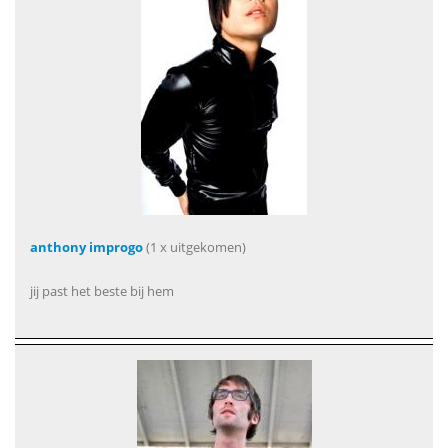
anthony improgo
(1 x uitgekomen)
jij past het beste bij hem