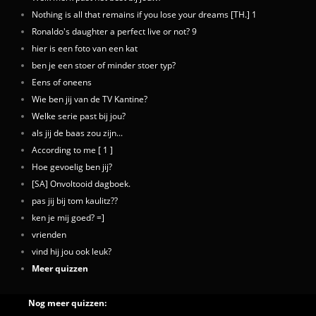
Nothing is all that remains if you lose your dreams [TH.] 1
Ronaldo's daughter a perfect live or not? 9
hier is een foto van een kat
ben je een stoer of minder stoer typ?
Eens of oneens
Wie ben jij van de TV Kantine?
Welke serie past bij jou?
als jij de baas zou zijn...
According to me [ 1 ]
Hoe gevoelig ben jij?
[SA] Onvoltooid dagboek.
pas jij bij tom kaulitz??
ken je mij goed? =]
vrienden
vind hij jou ook leuk?
Meer quizzen
Nog meer quizzen: