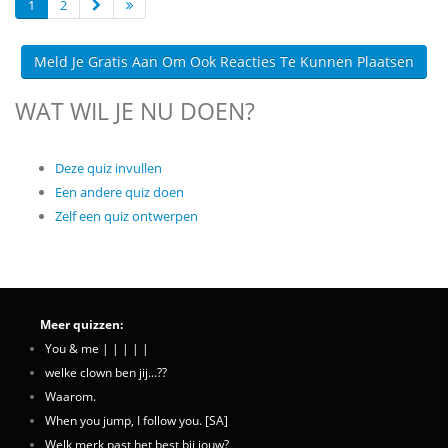
1
2
Meld Je Gratis Aan Om Ook Reacties Te Kunnen Plaatsen
WAT WIL JE NU DOEN?
Deze quiz invullen
Een andere quiz doen
Zelf een quiz ontwerpen
Meer quizzen:
You & me | | | | |
welke clown ben jij...??
Waarom.
When you jump, I follow you. [SA]
Welk merk past het best bij jouw?