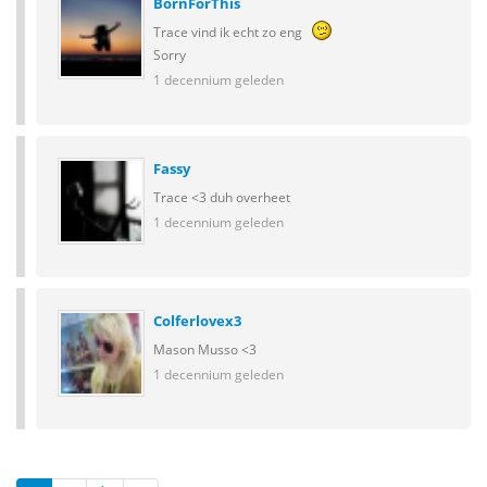
BornForThis
Trace vind ik echt zo eng
Sorry
1 decennium geleden
Fassy
Trace <3 duh overheet
1 decennium geleden
Colferlovex3
Mason Musso <3
1 decennium geleden