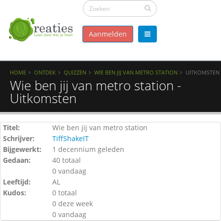
Aanmelden
HOME
ONTDEK
QUIZZEN
WIE BEN JIJ VAN METRO STATION
UITKOMSTEN
Wie ben jij van metro station -
Uitkomsten
Titel:
Wie ben jij van metro station
Schrijver:
TiffShakeIT
Bijgewerkt:
1 decennium geleden
Gedaan:
40 totaal
0 vandaag
Leeftijd:
AL
Kudos:
0 totaal
0 deze week
0 vandaag