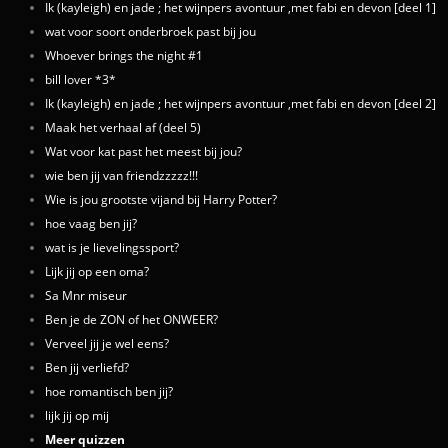
Ik (kayleigh) en jade ; het wijnpers avontuur ,met fabi en devon [deel 1]
wat voor soort onderbroek past bij jou
Whoever brings the night #1
bill lover *3*
Ik (kayleigh) en jade ; het wijnpers avontuur ,met fabi en devon [deel 2]
Maak het verhaal af (deel 5)
Wat voor kat past het meest bij jou?
wie ben jij van friendzzzzz!!!
Wie is jou grootste vijand bij Harry Potter?
hoe vaag ben jij?
wat is je lievelingssport?
Lijk jij op een oma?
Sa Mnr miseur
Ben je de ZON of het ONWEER?
Verveel jij je wel eens?
Ben jij verliefd?
hoe romantisch ben jij?
lijk jij op mij
Meer quizzen