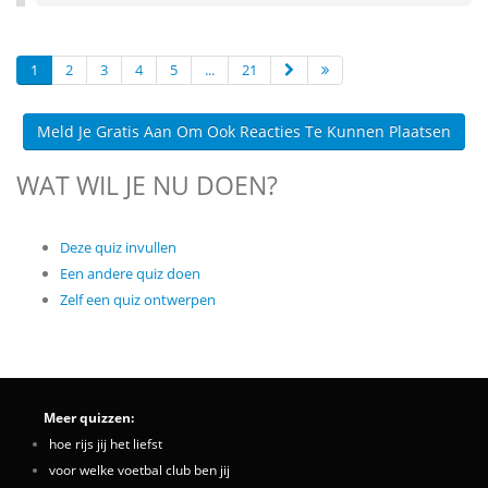
1
2
3
4
5
...
21
Meld Je Gratis Aan Om Ook Reacties Te Kunnen Plaatsen
WAT WIL JE NU DOEN?
Deze quiz invullen
Een andere quiz doen
Zelf een quiz ontwerpen
Meer quizzen:
hoe rijs jij het liefst
voor welke voetbal club ben jij