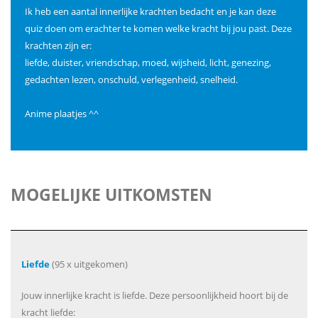
Ik heb een aantal innerlijke krachten bedacht en je kan deze
quiz doen om erachter te komen welke kracht bij jou past. Deze
krachten zijn er:
liefde, duister, vriendschap, moed, wijsheid, licht, genezing,
gedachten lezen, onschuld, verlegenheid, snelheid.
Anime plaatjes ^^
MOGELIJKE UITKOMSTEN
Liefde
(95 x uitgekomen)
Jouw innerlijke kracht is liefde. Deze persoonlijkheid hoort bij de
kracht liefde: