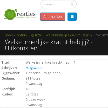
Aanmelden
HOME
ONTDEK
QUIZZEN
WELKE INNERLIJKE KRACHT HEB JIJ?
UITKOMST
Welke innerlijke kracht heb jij? -
Uitkomsten
Titel:
Welke innerlijke kracht heb jij?
Schrijver:
Mugiwara
Bijgewerkt:
1 decennium geleden
Gedaan:
911 totaal
0 vandaag
Leeftijd:
AL
Kudos:
32 totaal
0 deze week
0 vandaag