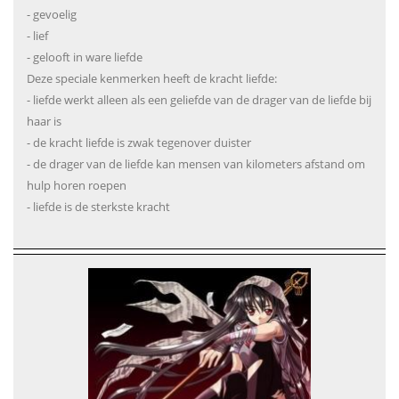
- gevoelig
- lief
- gelooft in ware liefde
Deze speciale kenmerken heeft de kracht liefde:
- liefde werkt alleen als een geliefde van de drager van de liefde bij
haar is
- de kracht liefde is zwak tegenover duister
- de drager van de liefde kan mensen van kilometers afstand om
hulp horen roepen
- liefde is de sterkste kracht