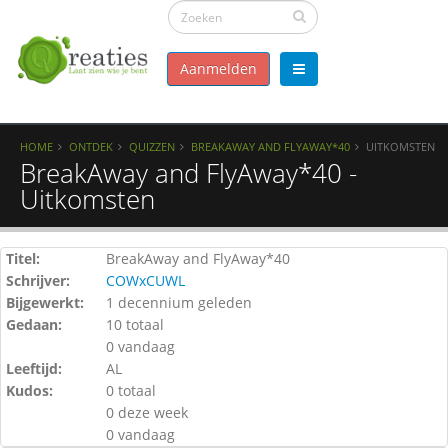
Aanmelden
HOME
ONTDEK
QUIZZEN
BREAKAWAY AND FLYAWAY*40
UITKOMSTEN
BreakAway and FlyAway*40 -
Uitkomsten
Titel:
BreakAway and FlyAway*40
Schrijver:
COWxCUWL
Bijgewerkt:
1 decennium geleden
Gedaan:
10 totaal
0 vandaag
Leeftijd:
AL
Kudos:
0 totaal
0 deze week
0 vandaag