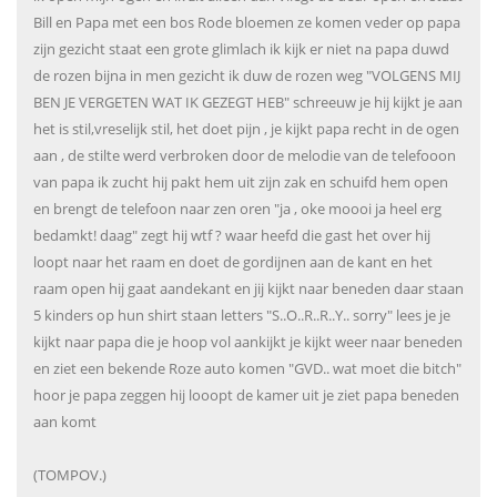
Bill en Papa met een bos Rode bloemen ze komen veder op papa
zijn gezicht staat een grote glimlach ik kijk er niet na papa duwd
de rozen bijna in men gezicht ik duw de rozen weg "VOLGENS MIJ
BEN JE VERGETEN WAT IK GEZEGT HEB" schreeuw je hij kijkt je aan
het is stil,vreselijk stil, het doet pijn , je kijkt papa recht in de ogen
aan , de stilte werd verbroken door de melodie van de telefooon
van papa ik zucht hij pakt hem uit zijn zak en schuifd hem open
en brengt de telefoon naar zen oren "ja , oke moooi ja heel erg
bedamkt! daag" zegt hij wtf ? waar heefd die gast het over hij
loopt naar het raam en doet de gordijnen aan de kant en het
raam open hij gaat aandekant en jij kijkt naar beneden daar staan
5 kinders op hun shirt staan letters "S..O..R..R..Y.. sorry" lees je je
kijkt naar papa die je hoop vol aankijkt je kijkt weer naar beneden
en ziet een bekende Roze auto komen "GVD.. wat moet die bitch"
hoor je papa zeggen hij looopt de kamer uit je ziet papa beneden
aan komt
(TOMPOV.)