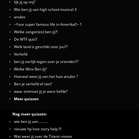
lijk jij op mij?
Wie ben jij van high school musical 3
anubis
~Your super famous life in Amerika!!~ 1
Welke zanger(es) ben jij?!
De WTF quiz!!
Welk land is geschikt voor jou??
Verliefd
ben jij eerlijk tegen over je vrienden??
Welke Winx Ben Jij?
Hoeveel weet jij van het huis anubis ?
Ben je verliefd of niet?
waar ontmoet jij je ware liefde?
Meer quizzen
Nog meer quizzen:
wie ben jij van .........
nieuwe hp love story help !!!
Wat weet jij over de Titanic-movie