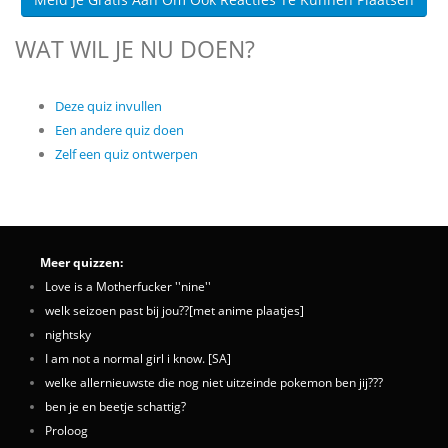
WAT WIL JE NU DOEN?
Deze quiz invullen
Een andere quiz doen
Zelf een quiz ontwerpen
Meer quizzen:
Love is a Motherfucker ''nine''
welk seizoen past bij jou??[met anime plaatjes]
nightsky
I am not a normal girl i know. [SA]
welke allernieuwste die nog niet uitzeinde pokemon ben jij???
ben je en beetje schattig?
Proloog