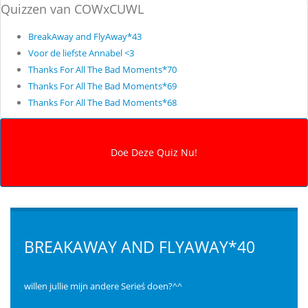
Quizzen van COWxCUWL
BreakAway and FlyAway*43
Voor de liefste Annabel <3
Thanks For All The Bad Moments*70
Thanks For All The Bad Moments*69
Thanks For All The Bad Moments*68
BREAKAWAY AND FLYAWAY*40
willen jullie mijn andere Serieś doen?^^