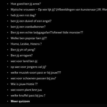
Hoe goed ken jij anne?
Mytische vrouwen ~ Op wie lijk jij? (Afbeeldingen van kunstenaar J.W. W
heb jij een rot dag?
ben jij een duivel of een engel?
ben jij een voetbalkenner?
Ben jij een echte ladygagafan??oftewel little monster??
Welke ben popstar ben jij??
Homo, Lesbie, Hetero ?
Ben jij yin of yang?
Ben jij arrogant?
wat voor land ben jij
op wat voor jongens val jij?
welke musiek-soort past er bij jouw???
wat voor schoenen passen bij jou?
Wie is jouw Hottie ??
wat voorn plant bnn juu
welke knuffel past bij jou ?
Meer quizzen