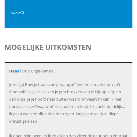
xoxo<3
MOGELIJKE UITKOMSTEN
Haaai
(10 x uitgekomen)
Je veegd Ruw je traan van je wang af "niet huilen , niet om zo'n
Klootzak" zeg je ze kijken je geschrokken aan je bijt op je lip en
dan draai je je hoofd naar buiten waarom? waarom kan ik niet
normaal leven?waarom? ik schud men hoofd ik zucht duidelijk...
ik gaap even en slluit dan men ogen..langzaam val ik in diepe
onrustige slaap
ik open mijn ogen en ik zit alleen dan vliegt de deur open en staat