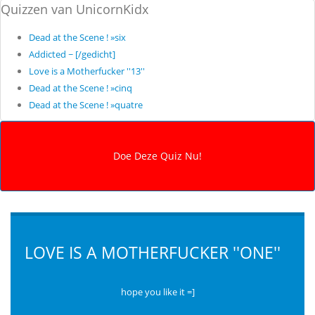
Quizzen van UnicornKidx
Dead at the Scene ! »six
Addicted ~ [/gedicht]
Love is a Motherfucker ''13''
Dead at the Scene ! »cinq
Dead at the Scene ! »quatre
LOVE IS A MOTHERFUCKER ''ONE''
hope you like it =]