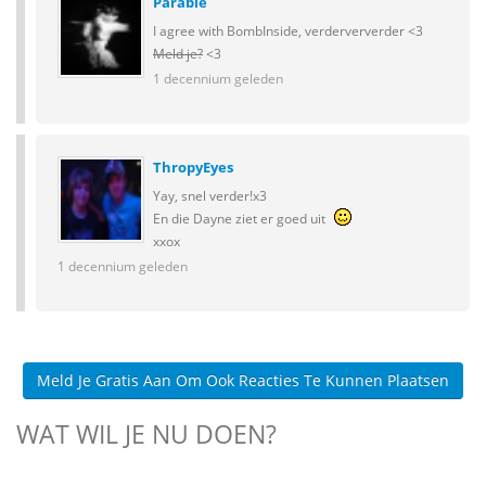
Parable
I agree with BombInside, verderververder <3
Meld je?
<3
1 decennium geleden
ThropyEyes
Yay, snel verder!x3
En die Dayne ziet er goed uit
xxox
1 decennium geleden
Meld Je Gratis Aan Om Ook Reacties Te Kunnen Plaatsen
WAT WIL JE NU DOEN?