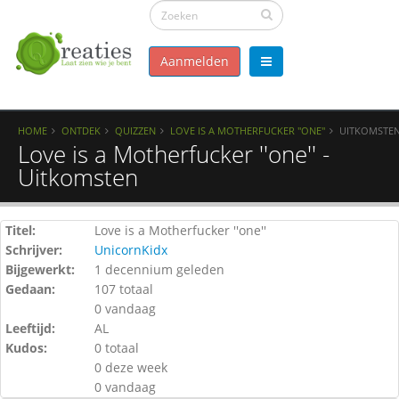
Aanmelden
HOME
ONTDEK
QUIZZEN
LOVE IS A MOTHERFUCKER ''ONE''
UITKOMSTE
Love is a Motherfucker ''one'' -
Uitkomsten
Titel:
Love is a Motherfucker ''one''
Schrijver:
UnicornKidx
Bijgewerkt:
1 decennium geleden
Gedaan:
107 totaal
0 vandaag
Leeftijd:
AL
Kudos:
0 totaal
0 deze week
0 vandaag