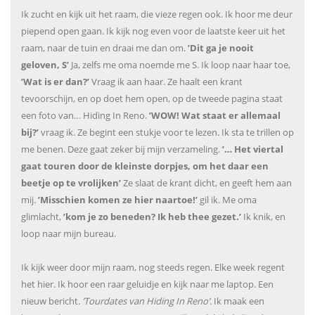
Ik zucht en kijk uit het raam, die vieze regen ook. Ik hoor me deur
piepend open gaan. Ik kijk nog even voor de laatste keer uit het
raam, naar de tuin en draai me dan om.
’Dit ga je nooit
geloven, S’
Ja, zelfs me oma noemde me S. Ik loop naar haar toe,
’Wat is er dan?’
Vraag ik aan haar. Ze haalt een krant
tevoorschijn, en op doet hem open, op de tweede pagina staat
een foto van… Hiding In Reno.
’WOW! Wat staat er allemaal
bij?’
vraag ik. Ze begint een stukje voor te lezen. Ik sta te trillen op
me benen. Deze gaat zeker bij mijn verzameling.
’… Het viertal
gaat touren door de kleinste dorpjes, om het daar een
beetje op te vrolijken’
Ze slaat de krant dicht, en geeft hem aan
mij.
’Misschien komen ze hier naartoe!’
gil ik. Me oma
glimlacht,
’kom je zo beneden? Ik heb thee gezet.’
Ik knik, en
loop naar mijn bureau.
Ik kijk weer door mijn raam, nog steeds regen. Elke week regent
het hier. Ik hoor een raar geluidje en kijk naar me laptop. Een
nieuw bericht.
’Tourdates van Hiding In Reno’
. Ik maak een