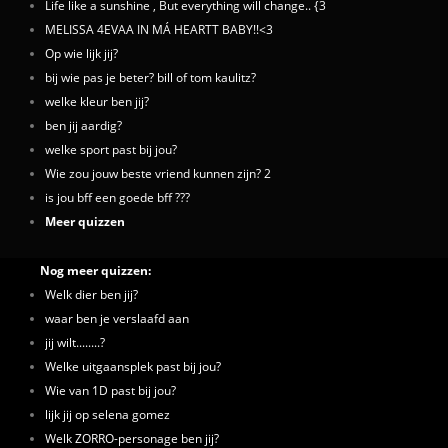
Life like a sunshine , But everything will change.. {3
MELISSA 4EVAA IN MÁ HEARTT BABY!!<3
Op wie lijk jij?
bij wie pas je beter? bill of tom kaulitz?
welke kleur ben jij?
ben jij aardig?
welke sport past bij jou?
Wie zou jouw beste vriend kunnen zijn? 2
is jou bff een goede bff ???
Meer quizzen
Nog meer quizzen:
Welk dier ben jij?
waar ben je verslaafd aan
jij wilt........?
Welke uitgaansplek past bij jou?
Wie van 1D past bij jou?
lijk jij op selena gomez
Welk ZORRO-personage ben jij?