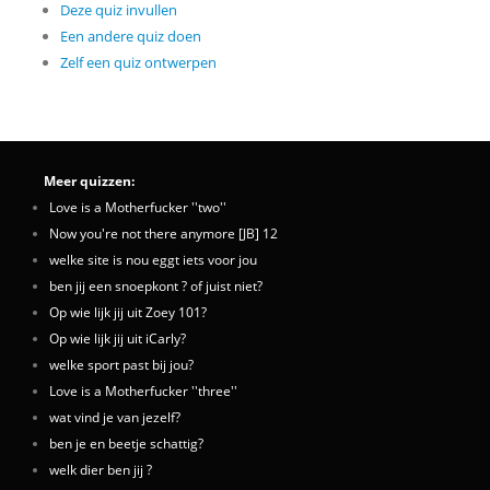
Deze quiz invullen
Een andere quiz doen
Zelf een quiz ontwerpen
Meer quizzen:
Love is a Motherfucker ''two''
Now you're not there anymore [JB] 12
welke site is nou eggt iets voor jou
ben jij een snoepkont ? of juist niet?
Op wie lijk jij uit Zoey 101?
Op wie lijk jij uit iCarly?
welke sport past bij jou?
Love is a Motherfucker ''three''
wat vind je van jezelf?
ben je en beetje schattig?
welk dier ben jij ?