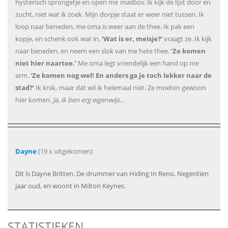
hysterisch sprongetje en open me
mailbox
. Ik kijk de lijst door en
zucht, niet wat ik zoek. Mijn dorpje staat er weer niet tussen. Ik
loop naar beneden, me oma is weer aan de thee. Ik pak een
kopje, en schenk ook wat in.
’Wat is er, meisje?’
vraagt ze. Ik kijk
naar beneden, en neem een slok van me hete thee.
’Ze komen
niet hier naartoe.’
Me oma legt vriendelijk een hand op me
arm.
’Ze komen nog wel! En anders ga je toch lekker naar de
stad?’
Ik knik, maar dat wil ik helemaal niet. Ze moeten gewoon
hier komen.
Ja, ik ben erg eigenwijs…
Dayne
(19 x uitgekomen)
Dit is Dayne Britten. De drummer van Hiding In Reno. Negentien
jaar oud, en woont in Milton Keynes.
STATISTIEKEN