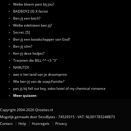
Welke bloem past bij jou?
BADBOYZ (ll) X-factor
Ben jij een bitch?
Welke edelsteen ben jij?
Secret. [5]
Ben jij een boodschapper van God?
Ben jij slim?
Ken jij deze liedjes?
Traümen die BILL ^^ <3 "3"
NARUTO!!
wat is het land van je droomprins
Wie ben jij van de soap:Familie?
pas jij bij fall out boy, tokio hotel of my chemical romance
Meer quizzen
Copyright 2004-2026 Qreaties.nl
Mogelijk gemaakt door SesoBytes - 74529315 - VAT: NL001783248B73
Contact
Help
Huisregels
Privacy