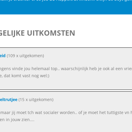
ELIJKE UITKOMSTEN
eid
(109 x uitgekomen)
ngens vinde jou helemaal top.. waarschijnlijk heb je ook al een vrie
e, dat komt vast nog wel;)
ltrutjee
(15 x uitgekomen)
 maar jij moet tch wat socialer worden.. of je moet het tuttigste vn 
n in jouw zien....