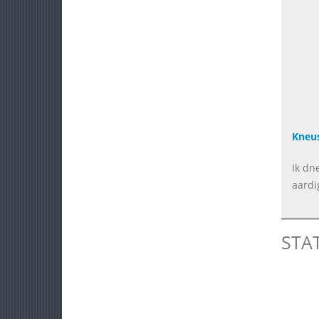
Kneus
Ik dn
aardi
STA