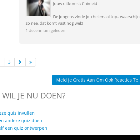
Jouw uitkomst: Chimeid
De jongens vinde jou helemaal top.. waarschijnli
zo nee, dat komt vast nog wel;)
1 decennium geleden
2
3
Meld Je Gratis Aan Om Ook Reacties Te
 WIL JE NU DOEN?
eze quiz invullen
en andere quiz doen
elf een quiz ontwerpen