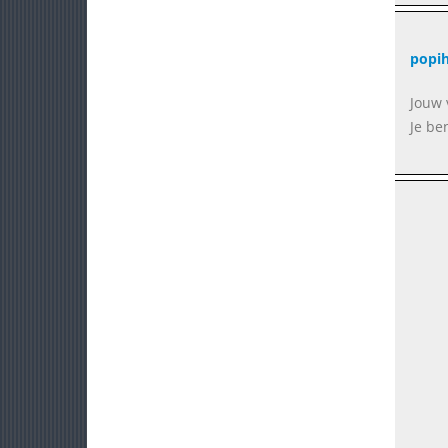
popi
Jouw 
Je be