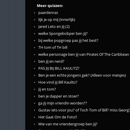
Meer quizzen:
paardenras
lijk je op mij (innerlijk)
Jared Leto en Jij (2)
welke Spongebobper ben jij?
bij welke popgroep pas jij het best?
TH tom of TH bill
welke personage ben jij van Pirates Of The Caribbean
ben jij en nerd?
PAS JIJ BIJ BILL KAULITZ?
Ben je een echte Jongens gek? (Alleen voor meisjes)
Hoe vind jij Bill Kaulitz?
jij en tom?
ben je dapper en stoer?
ga jij mijn vriendin worden??
Gustav iets voor jou? of Toch Tom of Bill? miss Georg
Het Gaat Om de Foto!!
Wie van me vriendengroep ben jij?