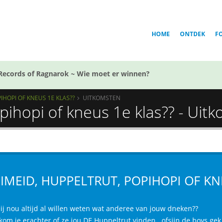
HOME
ONTDEK
F
Records of Ragnarok ~ Wie moet er winnen?
IHOPI OF KNEUS 1E KLAS??
UITKOMSTEN
pihopi of kneus 1e klas?? - Uit
IMEID, HUPPELTRUT, POPIHOPI OF KN
jij nou altijd al willen weten wat anderee van jouw dneken??
kom je erachter of ze jou DE Huppeltrut vinden.. ofsijn de boys ge