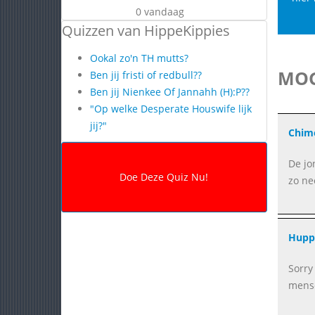
0 vandaag
Quizzen van HippeKippies
Ookal zo'n TH mutts?
MOG
Ben jij fristi of redbull??
Ben jij Nienkee Of Jannahh (H):P??
"Op welke Desperate Houswife lijk
jij?"
Chim
De jo
zo ne
Huppe
Sorry
mense