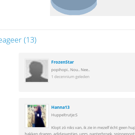
eageer (13)
FrozenStar
popihopi.. Nou.. Nee..
1 decennium geleden
Hanna13
Huppeltrutje:S
Klopt zó niks van, ik zie in mezelf écht geen h
hakken dragen, adidasvestjes, uggs, panterbroek, spinnepoot