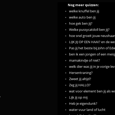
Nog meer quizzen:
welke knuffel ben jij
welke auto ben jij
hoe gek ben jij?
Welke pussycatdoll ben jij?
hoe snel groeit jouw neushaar
LIJK JIJ OP EEN HAAI? en de we
Pas jij het beste bij John of E
ben ik een jongen of een meis
mamakindje of niet?
welk dier was jij in je vorige le
Hersentraning?
Zweet jij altijd?
Zeg jij HALLO?
wat voor element ben jij als wo
?
Lijk jij op mij
Heb je eigendunk?
water vuur land of lucht