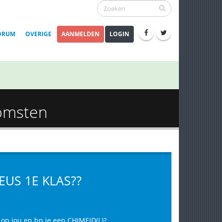
ORUM
OVERIGE
AANMELDEN
LOGIN
komsten
EUS 1E KLAS??
k op jou en bn je een CHIMEID(L)?