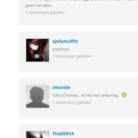
geen van állen.
1 decennium geleden
xjellymuffin
popihopi
1 decennium geleden
xNoodle
haha Chimeid... ik heb net verkering..
1 decennium geleden
ThaDERYA