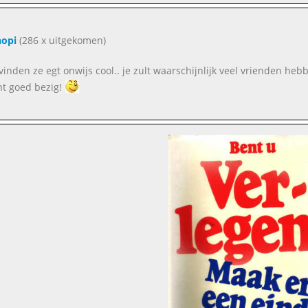
hopi
(286 x uitgekomen)
vinden ze egt onwijs cool.. je zult waarschijnlijk veel vrienden heb
nt goed bezig!