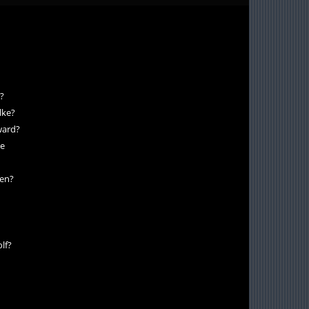
?
lke?
dward?
je
ven?
lf?