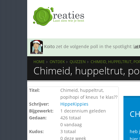
Koito
zet de volgende poll in the spotlight:
HOME
ONTDEK
QUIZZEN
CHIMEID, HUPPELTRUT, POP
Chimeid, huppeltrut, po
Titel:
Chimeid, huppeltrut,
popihopi of kneus 1e klas??
Schrijver:
HippeKippies
Bijgewerkt:
1 decennium geleden
CH
Gedaan:
426 totaal
0 vandaag
Kudos:
3 totaal
heb 
0 deze week
hier 