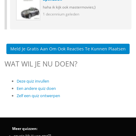
haha ik kijk ook mastermovies;)
1 decennium geleden
Meld Je Gratis Aan Om Ook Reacties Te Kunnen Plaatsen
WAT WIL JE NU DOEN?
Deze quiz invullen
Een andere quiz doen
Zelf een quiz ontwerpen
Meer quizzen:
op wie lijk jij van gtst??