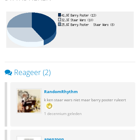
Reageer (2)
RandomRhythm
k ken staar wars niet maar barry pooter ruleert
1 decennium geleden
apenzoon