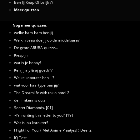
Ben Jij Knap Of Lelijk ??
Meer quizzen
Nog meer quizzen:
welke ham-ham ben jij
Welk niveau doe jij op de middelbare?
De grote ARUBA-quizzz...
Kiespijn
wat is je hobby?
Ken jij aly & aj goed???
Welke kabouter ben jij?
wat voor haartype ben jij?
The Dreamlife with tokio hotel 2
de filmkennis quiz
Secret Diamonds. [01]
~I'm writing this letter to you° [19]
Wat is jou karakter?
I Fight For You! ( Met Anime Plaatjes! ) Deel 2
IQ-Test