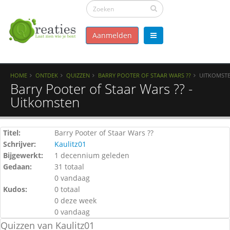
Aanmelden
HOME
ONTDEK
QUIZZEN
BARRY POOTER OF STAAR WARS ??
UITKOMST
Barry Pooter of Staar Wars ?? -
Uitkomsten
Titel:
Barry Pooter of Staar Wars ??
Schrijver:
Kaulitz01
Bijgewerkt:
1 decennium geleden
Gedaan:
31 totaal
0 vandaag
Kudos:
0 totaal
0 deze week
0 vandaag
Quizzen van Kaulitz01