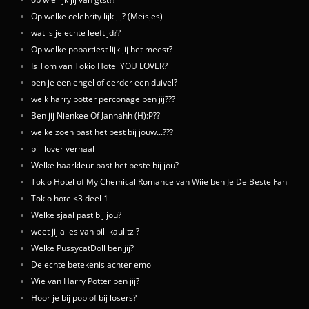
Op welke celebrity lijk jij? (Meisjes)
wat is je echte leeftijd??
Op welke popartiest lijk jij het meest?
Is Tom van Tokio Hotel YOU LOVER?
ben je een engel of eerder een duivel?
welk harry potter perconage ben jij???
Ben jij Nienkee Of Jannahh (H):P??
welke zoen past het best bij jouw...???
bill lover verhaal
Welke haarkleur past het beste bij jou?
Tokio Hotel of My Chemical Romance van Wiie ben Je De Beste Fan
Tokio hotel<3 deel 1
Welke sjaal past bij jou?
weet jij alles van bill kaulitz ?
Welke PussycatDoll ben jij?
De echte betekenis achter emo
Wie van Harry Potter ben jij?
Hoor je bij pop of bij losers?