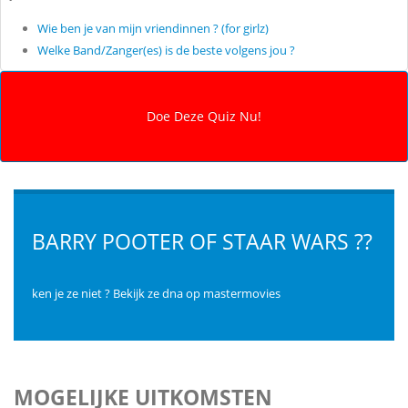
Wie ben je van mijn vriendinnen ? (for girlz)
Welke Band/Zanger(es) is de beste volgens jou ?
BARRY POOTER OF STAAR WARS ??
ken je ze niet ? Bekijk ze dna op mastermovies
MOGELIJKE UITKOMSTEN