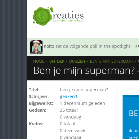
Koito
zet de volgende poll in the spotlight:
HOME
ONTDEK
QUIZZEN
BEN JE MIJN SUPERMAN?
Ben je mijn superman? 
Titel:
ben je mijn superman?
Schrijver:
geakecrt
Bijgewerkt:
1 decennium geleden
Gedaan:
36 totaal
BE
0 vandaag
Kudos:
0 totaal
0 deze week
ik b
0 vandaag
suc6