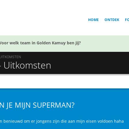
HOME
ONTDEK
F
Voor welk team in Golden Kamuy ben jij?
UITKOMSTEN
- Uitkomsten
N JE MIJN SUPERMAN?
en benieuwd om er jongens zijn die aan mijn eisen voldoen haha