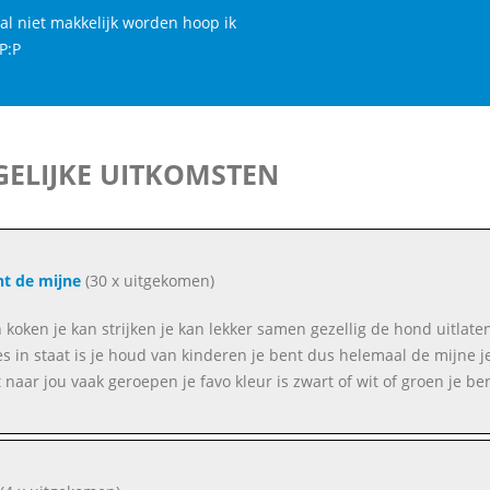
zal niet makkelijk worden hoop ik
:P:P
ELIJKE UITKOMSTEN
ent de mijne
(30 x uitgekomen)
n koken je kan strijken je kan lekker samen gezellig de hond uitlat
les in staat is je houd van kinderen je bent dus helemaal de mijne
 naar jou vaak geroepen je favo kleur is zwart of wit of groen je be