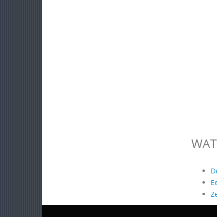
WAT
D
E
Z