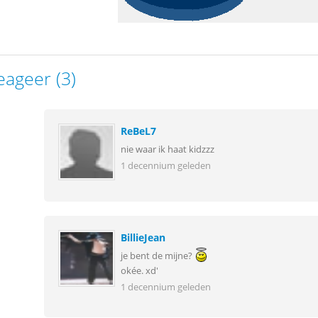
eageer (3)
ReBeL7
nie waar ik haat kidzzz
1 decennium geleden
BillieJean
je bent de mijne?
okée. xd'
1 decennium geleden