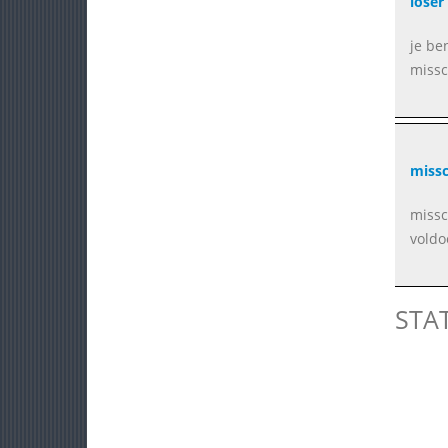
loser
je ben
missc
missc
missc
voldo
STA