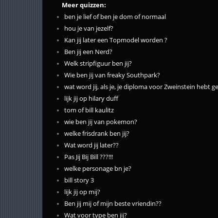
Meer quizzen:
ben je lief of ben je dom of normaal
hou je van jezelf?
Kan jij later een Topmodel worden ?
Ben jij een Nerd?
Welk stripfiguur ben jij?
Wie ben jij van freaky Southpark?
wat word jij, als je, je diploma voor Zweinstein hebt g
lijk jij op hilary duff
tom of bill kaulitz
wie ben jij van pokemon?
welke frisdrank ben jij?
Wat word jij later??
Pas Jij Bij Bill ???!!!
welke personage bn je?
bill story 3
lijk jij op mij?
Ben jij mij of mijn beste vriendin??
Wat voor type ben jij?