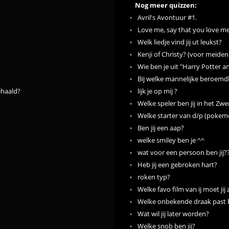
Nog meer quizzen:
Avril's Avontuur #1.
Love me, say that you love me.
Welk liedje vind jij ut leukst?
Kenji of Christy? (voor meiden
Wie ben je uit "Harry Potter a
Bij welke mannelijke beroemdh
ehaald?
lijk je op mij ?
Welke speler ben jij in het Zw
Welke starter van d/p (pokemo
Ben jij een aap?
welke smiley ben je ^^
wat voor een persoon ben jij?
Heb jij een gebroken hart?
roken typ?
Welke favo film van ij moet jij 
Welke onbekende draak past b
Wat wil jij later worden?
Welke snob ben jij?