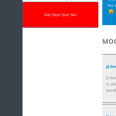
het 
MOG
jij b
je ka
in al
wordt