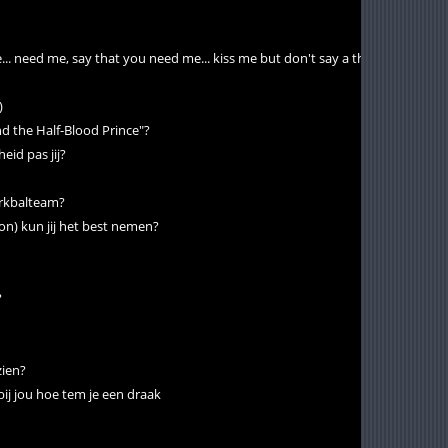
.. need me, say that you need me... kiss me but don't say a thing. [TH] (20)
)
nd the Half-Blood Prince"?
eid pas jij?
erkbalteam?
n) kun jij het best nemen?
?
zien?
ij jou hoe tem je een draak