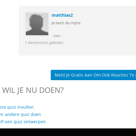
matthias2
Je bent de mijne
- xxx -
1 decennium geleden
Meld Je Gratis Aan Om Ook Reacties Te
 WIL JE NU DOEN?
eze quiz invullen
en andere quiz doen
elf een quiz ontwerpen