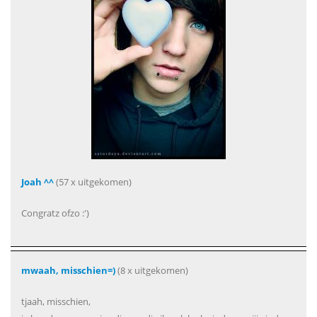
Joah ^^
(57 x uitgekomen)
Congratz ofzo :')
mwaah, misschien=)
(8 x uitgekomen)
tjaah, misschien,