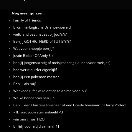
Nog meer quizzen:
Family of Friends
BrommerLogische Driehoekwereld
welk land past het est bij jou?????
Ben jij GOTHIC, NERD of TUTJE?????
Wat voor snoepje ben jij?
Justin Bieber Of Andy Six
ben jij jongensachtig of meisjesachtig ( alleen voor meisjes)
hoe werkt quizlet eigenlijk?
ben jij een pokemon master
Ben jij als mij?
Wat voor cijfer verdient deze anime voor jou?
Welke hondenras ben jij?
Ben jij een Duistere tovenaar of een Goede tovenaar in Harry Potter?
~ Ik raad jouw sterrenbeeld <3
wie ben jij van H2O
Bill&Jij voor altijd samen! [1]