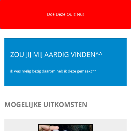
ZOU JIJ MIJ AARDIG VINDEN^^
ik was melig bezig daarom heb ik deze gemaakt^^
MOGELIJKE UITKOMSTEN