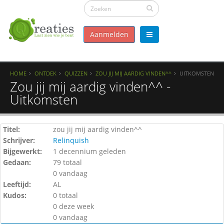
Aanmelden
HOME
ONTDEK
QUIZZEN
ZOU JIJ MIJ AARDIG VINDEN^^
UITKOMSTEN
Zou jij mij aardig vinden^^ -
Uitkomsten
Titel:
zou jij mij aardig vinden^^
Schrijver:
Relinquish
Bijgewerkt:
1 decennium geleden
Gedaan:
79 totaal
0 vandaag
Leeftijd:
AL
Kudos:
0 totaal
0 deze week
0 vandaag