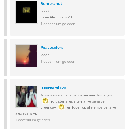
Rembrandt
Jaaa (:
I love Alex Evans <3
1 decennium geleden
Peacecolors
jaaaa
1 decennium geleden
icecreamlove
Misschien =p, haha net de verkeerde vragen,
ik luister alles alternative behalve
greenday
en ik geil op alle emos behalve
alex evans =p
1 decennium geleden