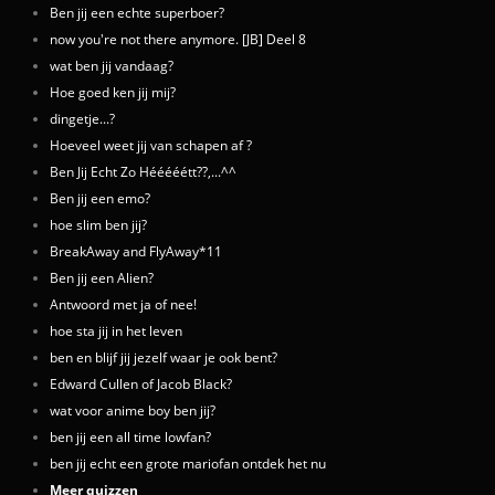
Ben jij een echte superboer?
now you're not there anymore. [JB] Deel 8
wat ben jij vandaag?
Hoe goed ken jij mij?
dingetje...?
Hoeveel weet jij van schapen af ?
Ben Jij Echt Zo Hééééétt??,...^^
Ben jij een emo?
hoe slim ben jij?
BreakAway and FlyAway*11
Ben jij een Alien?
Antwoord met ja of nee!
hoe sta jij in het leven
ben en blijf jij jezelf waar je ook bent?
Edward Cullen of Jacob Black?
wat voor anime boy ben jij?
ben jij een all time lowfan?
ben jij echt een grote mariofan ontdek het nu
Meer quizzen