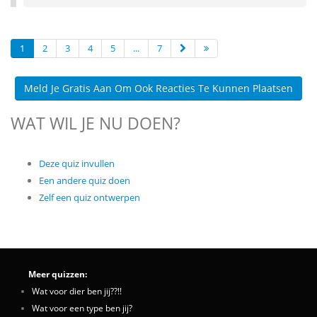
1
2
3
4
5
...
7
Meld Je Gratis Aan Om Ook Reacties Te Kunnen Plaatsen
WAT WIL JE NU DOEN?
Deze quiz invullen
Een andere quiz doen
Zelf een quiz ontwerpen
Meer quizzen:
Wat voor dier ben jij??!!
Wat voor een type ben jij?