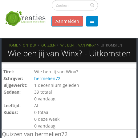
Aanmelden
HOME
ONTDEK
QUIZZEN
WIE BEN JIJ VAN WINX?
UITKOMSTEN
Wie ben jij van Winx? - Uitkomsten
Titel:
Wie ben jij van Winx?
Schrijver:
hermelien72
Bijgewerkt:
1 decennium geleden
Gedaan:
39 totaal
0 vandaag
Leeftijd:
AL
Kudos:
0 totaal
0 deze week
0 vandaag
Quizzen van hermelien72