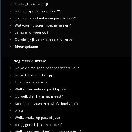
I'm Go,,Go 4 ever...{6
wie ben jij van friendzzzzz!!!
wat voor soort vakantie past bij jou???
Wat voor huisdier moet je nemen?
vampier of weerwolf
Op wie lijk jij van Phineas and Ferb?
Meer quizzen
Nog meer quizzen:
welke Anime serie past het best bij jou?
welke GTST ster ben jij?
Ken jij veel van msn?
Welke Sterrenhond past bij jou?
Op welk dier lijk jij het meest?
Kan jij mijn beste vriendin/vriend zijn ??
bratz
Welke make-up past bij jou?
pas jij goed bij justin bieber ?
Welke 'kids next door' personage ben jij?