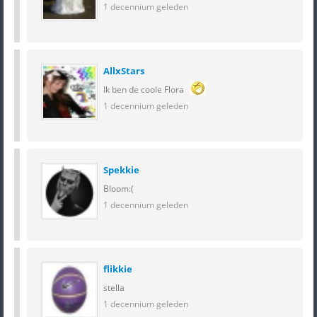
1 decennium geleden
AllxStars
Ik ben de coole Flora
1 decennium geleden
Spekkie
Bloom:(
1 decennium geleden
flikkie
stella
1 decennium geleden