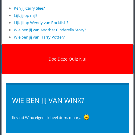
Ken jij Carry Slee?
Lijk jij op mij?
Lijk jij op Wendy van Rockfish?
Wie ben jij van Another Cinderella Story?
Wie ben jij van Harry Potter?
WIE BEN JIJ VAN WINX?
Ik vind Winx eigenlijk heel dom, maarja