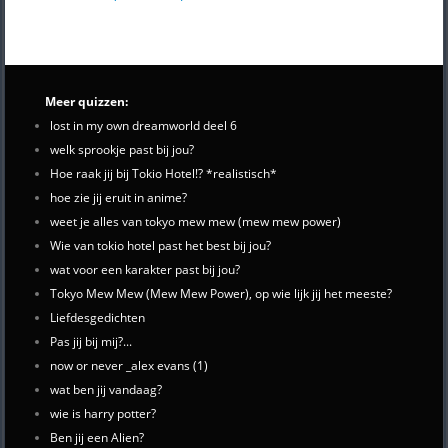
Meer quizzen:
lost in my own dreamworld deel 6
welk sprookje past bij jou?
Hoe raak jij bij Tokio Hotel!? *realistisch*
hoe zie jij eruit in anime?
weet je alles van tokyo mew mew (mew mew power)
Wie van tokio hotel past het best bij jou?
wat voor een karakter past bij jou?
Tokyo Mew Mew (Mew Mew Power), op wie lijk jij het meeste?
Liefdesgedichten
Pas jij bij mij?...
now or never _alex evans (1)
wat ben jij vandaag?
wie is harry potter?
Ben jij een Alien?