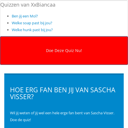
Quizzen van XxBiancaa
Ben jij een Mol?
Welke soap past bij jou?
Welke hunk past bij jou?
HOE ERG FAN BEN JIJ VAN SASCHA
VISSER?
Wil jij weten of jij wel een hele erge fan bent van Sascha Visser.
Doe de quiz!