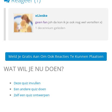
Reageer (1)
xLieske
geen fan
joh da kon ik je ook nog wel vertellen x)
1 decennium geleden
Meld Je Gratis Aan Om Ook Reacties Te Kunnen Plaatsen
WAT WIL JE NU DOEN?
Deze quiz invullen
Een andere quiz doen
Zelf een quiz ontwerpen