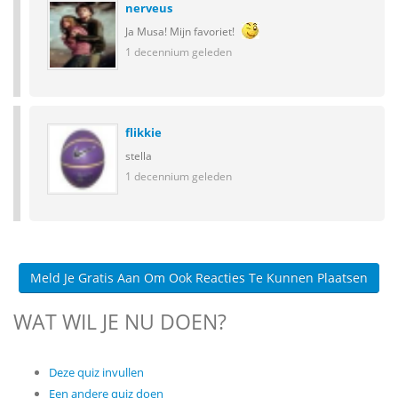
nerveus
Ja Musa! Mijn favoriet!
1 decennium geleden
flikkie
stella
1 decennium geleden
Meld Je Gratis Aan Om Ook Reacties Te Kunnen Plaatsen
WAT WIL JE NU DOEN?
Deze quiz invullen
Een andere quiz doen