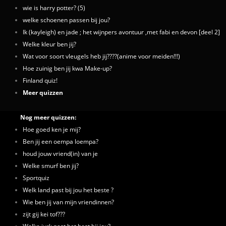
wie is harry potter? (5)
welke schoenen passen bij jou?
Ik (kayleigh) en jade ; het wijnpers avontuur ,met fabi en devon [deel 2]
Welke kleur ben jij?
Wat voor soort vleugels heb jij????(anime voor meiden!!!)
Hoe zuinig ben jij kwa Make-up?
Finland quiz!
Meer quizzen
Nog meer quizzen:
Hoe goed ken je mij?
Ben jij een oempa loempa?
houd jouw vriend(in) van je
Welke smurf ben jij?
Sportquiz
Welk land past bij jou het beste ?
Wie ben jij van mijn vriendinnen?
zijt gij kei tof???