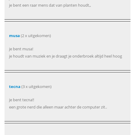
je bent een raar mens dat van planten houdt,,
musa
(2 x uitgekomen)
je bent musa!
je houdt van muziek en je draagt je onderbroek altijd heel hoog
tecna
(3 x uitgekomen)
je bent tecna!!
een grote nerd die alleen maar achter de computer zit..