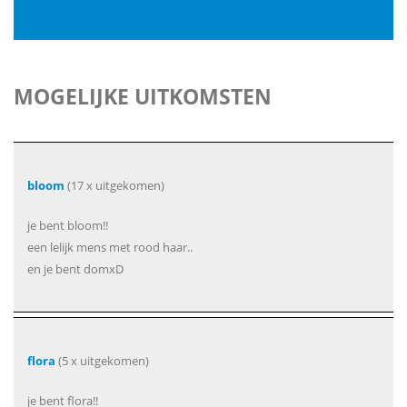
MOGELIJKE UITKOMSTEN
bloom
(17 x uitgekomen)
je bent bloom!!
een lelijk mens met rood haar..
en je bent domxD
flora
(5 x uitgekomen)
je bent flora!!