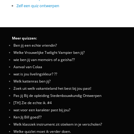
Zelf een quiz ontwerpen
Meer quizzen:
Ben jij een echte vriendin?
Welke Vrouwelijke Twilight Vampier ben jij?
wie ben jij van memoirs of a geisha??
Aanval van Colaa
wat is jou livelingskleur? ??
Welk kattenras ben jij?
Zoek uit welk vakantieland het best bij jou past!
Pas jij Bij de opleiding Stedenbouwkundig Ontwerpen
[TH] Zie de echte ik. #4
wat voor een karakter past bij jou?
Ken Jij Bill goed??
Welk klassiek instrument zit stiekem in je verscholen?
Welke quizlet moet ik verder doen.