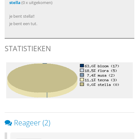
stella
(0 x uitgekomen)
je bent stella!!
je bent een tut.
STATISTIEKEN
Reageer (2)