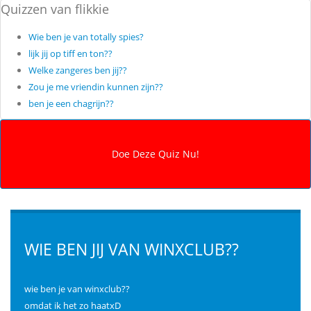
Quizzen van flikkie
Wie ben je van totally spies?
lijk jij op tiff en ton??
Welke zangeres ben jij??
Zou je me vriendin kunnen zijn??
ben je een chagrijn??
WIE BEN JIJ VAN WINXCLUB??
wie ben je van winxclub??
omdat ik het zo haatxD