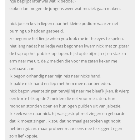
n:je begrijpt later wel wat ik bedoel;)
e:oke, dan mogen de jongens weer wat muziek gaan maken.
nick joe en kevin liepen naar het kleine podium waar ze net
burning up hadden gespeeld.
ze begonne het liedje when you look me in the eyes te spelen.
niet lang nadat het liedje was begonnen kwam nick met zn gitaar
de trap op het publiek op lopen. hij stopte bij mijn rij en stak zn
arm naar me uit. de 2 meiden die voor me zaten keken me
verbaasd aan.
ik begon onhandig naar mijn reis naar nicks hand.
ik pakte nick hand en liep met hem mee naar beneden.
nick begon weer te zingen terwijl hij naar me bleef kijken. ik wierp
een korte blik op de 2 meiden die net voor me zaten. hun
monden stonden open en hun ogen puilden uit van jaloezie.
ik keek weer naar nick. hij was gestopt met zingen en gebaarde
dat ik moest zingen. ik zou dat normaal gesproken egt nooit
hebben gdaan. maar probeer maar eens nee te zeggent egen
zo'n lief koppie.