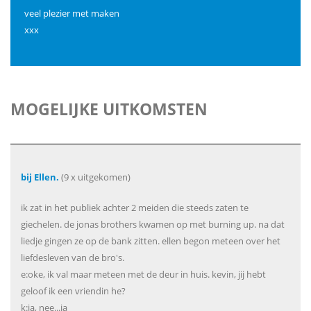
veel plezier met maken
xxx
MOGELIJKE UITKOMSTEN
bij Ellen.
(9 x uitgekomen)
ik zat in het publiek achter 2 meiden die steeds zaten te
giechelen. de jonas brothers kwamen op met burning up. na dat
liedje gingen ze op de bank zitten. ellen begon meteen over het
liefdesleven van de bro's.
e:oke, ik val maar meteen met de deur in huis. kevin, jij hebt
geloof ik een vriendin he?
k:ja, nee...ja