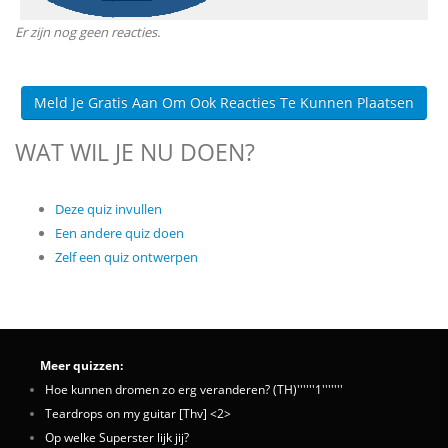
Er zijn nog geen reacties.
Meld Je Gratis Aan Om Ook Reacties Te Kunnen Plaatsen
WAT WIL JE NU DOEN?
Deze quiz invullen
Een andere quiz doen
Zelf een quiz ontwerpen
Meer quizzen:
Hoe kunnen dromen zo erg veranderen? (TH)''''''1'''''''
Teardrops on my guitar [Thv] <2>
Op welke Superster lijk jij?