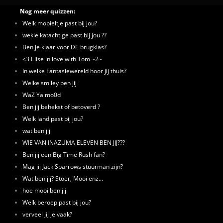
Nog meer quizzen:
Welk mobieltje past bij jou?
wekle katachtige past bij jou ??
Ben je klaar voor DE brugklas?
<3 Elise in love with Tom ~2~
In welke Fantasiewereld hoor jij thuis?
Welke smiley ben jij
WaZ Ya mo0d
Ben jij behekst of betoverd ?
Welk land past bij jou?
wat ben jij
WIE VAN INAZUMA ELEVEN BEN JIJ???
Ben jij een Big Time Rush fan?
Mag jij Jack Sparrows stuurman zijn?
Wat ben jij? Stoer, Mooi enz...
hoe mooi ben jij
Welk beroep past bij jou?
verveel jij je vaak?