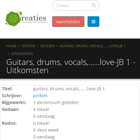
Aanmelden
HOME
ONTDEK
QUIZZEN
GUITARS, DRUMS, VOCALS,......LOVE-JB 1
UITKOMSTEN
Guitars, drums, vocals,......love-JB 1 -
Uitkomsten
Titel:
guitars, drums, vocals,......love-JB 1
Schrijver:
pinkim
Bijgewerkt:
1 decennium geleden
Gedaan:
9 totaal
0 vandaag
Kudos:
0 totaal
0 deze week
0 vandaag