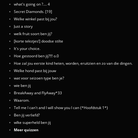
what's going on ?.... 4
Secret Diamonds. [19]
Welke winkel past bij jou?
Just a story
welk fruit soort ben jij?
[korte tekstjes!] doodse stilte
It's your choice.
Hoe gestoord ben jij?!!! o.0
Hoe zal jou eerste kind heten, worden, eruitzien en zo van die dingen.
Welke hond past bij jouw
wat voor seizoen type ben je?
wie ben jij
BreakAway and FlyAway*33
Waarom.
Tell me I can't and I will show you I can {*Hoofdstuk 1*}
Ben jij verliefd?
wlke superheld ben jij
Meer quizzen