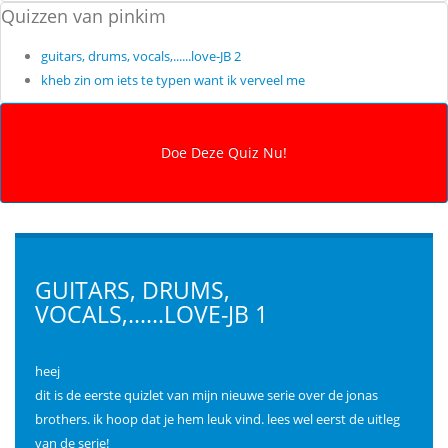
Quizzen van pinkim
guitars, drums, vocals,......love-JB 2
kheb zin om iets te typen want ik verveel me
GUITARS, DRUMS,
VOCALS,......LOVE-JB 1
heej
dit is de eerste quizlet van mijn nieuwe serie over de jonas
brothers. ik hoop dat je hem leuk vind. lees wel eerst de uitleg
van de serie!