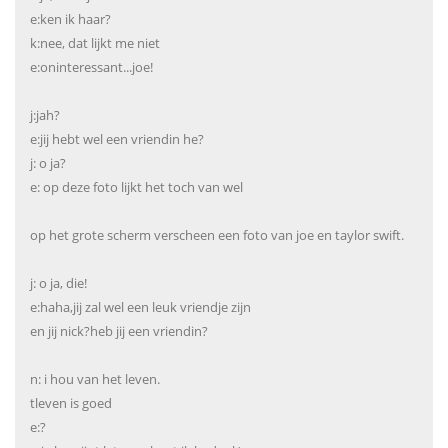
e:ken ik haar?
k:nee, dat lijkt me niet
e:oninteressant...joe!
j:jah?
e:jij hebt wel een vriendin he?
j: o ja?
e: op deze foto lijkt het toch van wel
op het grote scherm verscheen een foto van joe en taylor swift.
j: o ja, die!
e:haha,jij zal wel een leuk vriendje zijn
en jij nick?heb jij een vriendin?
n: i hou van het leven.
tleven is goed
e:?