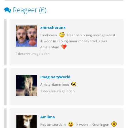
Reageer (6)
xmrsxhoranx
Eindhoven
Daar ben ik nog nooit geweest
ik woon in Tilburg maar mn fav stad is sws
Amsterdam
1 decennium geleden
ImaginaryWorld
Amsterdammieee
1 decennium geleden
Amlima
Kep amsterdam
Ik woon in Groningen