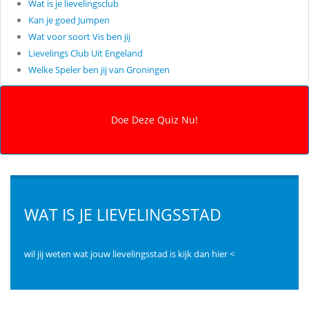
Wat is je lievelingsclub
Kan je goed Jumpen
Wat voor soort Vis ben jij
Lievelings Club Uit Engeland
Welke Speler ben jij van Groningen
WAT IS JE LIEVELINGSSTAD
wil jij weten wat jouw lievelingsstad is kijk dan hier <