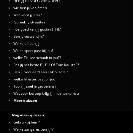
HEB JIJ GENOEG VRIENDEN ?
wie ben jij van 6teen
Wat word jj later?
'Spreek jy straattaal
hoe goed ken jij gustav (TH)?
Ben jy verwend>??
Welke elf ben jij
Welke sport past bij jou?
welke TH lied schuult in jou??
Pas jij het beste Bij Bill Of Tom Kaulitz ??
Ben jij verslaafd aan Tokio Hotel?
welke filmster past bij jou
Toon jij snel je gevoelens?
Wat voor beroep krijg jij in de toekomst?
Meer quizzen
Nog meer quizzen:
Gebruik jij hem?
Welke zangeres ben jij??