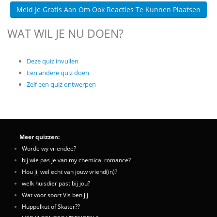
Meld Je Gratis Aan Om Ook Reacties Te Kunnen Plaatsen
WAT WIL JE NU DOEN?
Deze quiz invullen
Een andere quiz doen
Zelf een quiz ontwerpen
Meer quizzen:
Worde wy vriendee?
bij wie pas je van my chemical romance?
Hou jij wel echt van jouw vriend(in)?
welk huisdier past bij jou?
Wat voor soort Vis ben jij
Huppelkut of Skater??