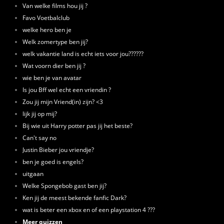
Van welke films hou jij ?
Favo Voetbalclub
welke hero ben je
Welk zomertype ben jij?
welk vakantie land is echt iets voor jou??????
Wat voorn dier ben jij ?
wie ben je van avatar
Is jou Bff wel echt een vriendin ?
Zou jij mijn Vriend(in) zijn? <3
lijk jij op mij?
Bij wie uit Harry potter pas jij het beste?
Can't say no
Justin Bieber jou vriendje?
ben je goed is engels?
uitgaan
Welke Spongebob gast ben jij?
Ken jij de meest bekende fanfic Dark?
wat is beter een xbox en of een playstation 4 ???
Meer quizzen