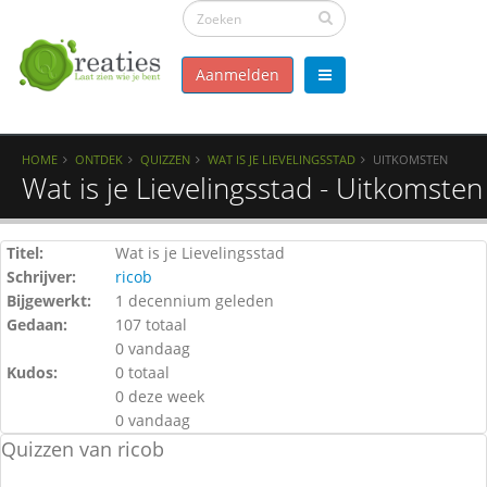
Aanmelden
HOME
ONTDEK
QUIZZEN
WAT IS JE LIEVELINGSSTAD
UITKOMSTEN
Wat is je Lievelingsstad - Uitkomsten
Titel:
Wat is je Lievelingsstad
Schrijver:
ricob
Bijgewerkt:
1 decennium geleden
Gedaan:
107 totaal
0 vandaag
Kudos:
0 totaal
0 deze week
0 vandaag
Quizzen van ricob