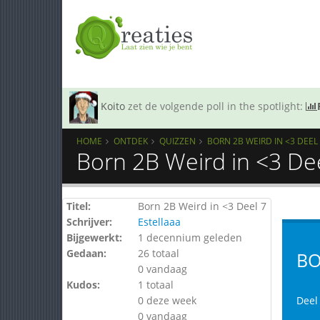
Koito
zet de volgende poll in the spotlight:
HOME
ONTDEK
QUIZZEN
BORN 2B WEIRD IN <3 DEEL
Born 2B Weird in <3 De
Titel:
Born 2B Weird in <3 Deel 7
Schrijver:
Estellaaa
Bijgewerkt:
1 decennium geleden
Gedaan:
26 totaal
BO
0 vandaag
Kudos:
1 totaal
0 deze week
Deel
0 vandaag