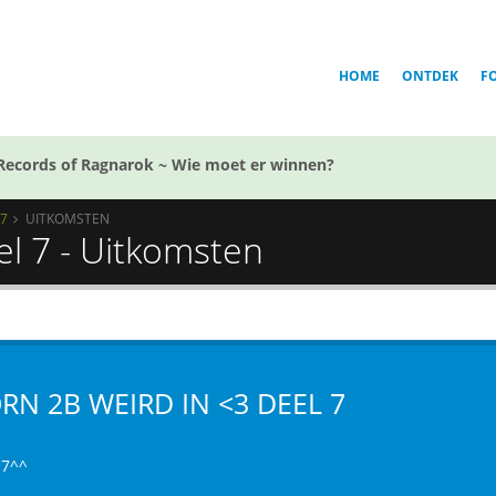
HOME
ONTDEK
F
Records of Ragnarok ~ Wie moet er winnen?
 7
UITKOMSTEN
el 7 - Uitkomsten
RN 2B WEIRD IN <3 DEEL 7
 7^^