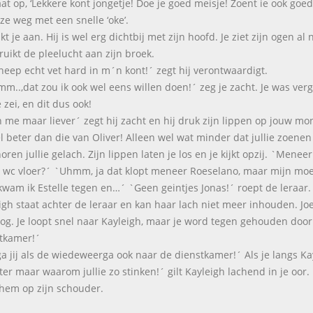
at op, ‘Lekkere kont jongetje! Doe je goed meisje! Zoent ie ook goed?’
 ze weg met een snelle ‘oke’.
jkt je aan. Hij is wel erg dichtbij met zijn hoofd. Je ziet zijn ogen 
 ruikt de pleelucht aan zijn broek.
neep echt vet hard in m´n kont!´ zegt hij verontwaardigt.
..,dat zou ik ook wel eens willen doen!´ zeg je zacht. Je was verget
 zei, en dit dus ook!
 me maar liever´ zegt hij zacht en hij druk zijn lippen op jouw mo
l beter dan die van Oliver! Alleen wel wat minder dat jullie zoenen
ren jullie gelach. Zijn lippen laten je los en je kijkt opzij. `Meneer 
 wc vloer?´ `Uhmm, ja dat klopt meneer Roeselano, maar mijn moe
kwam ik Estelle tegen en…´ `Geen geintjes Jonas!´ roept de leraar.
igh staat achter de leraar en kan haar lach niet meer inhouden. Joe,
g. Je loopt snel naar Kayleigh, maar je word tegen gehouden door 
tkamer!´
ga jij als de wiedeweerga ook naar de dienstkamer!´ Als je langs Ka
ter maar waarom jullie zo stinken!´ gilt Kayleigh lachend in je oo
 hem op zijn schouder.