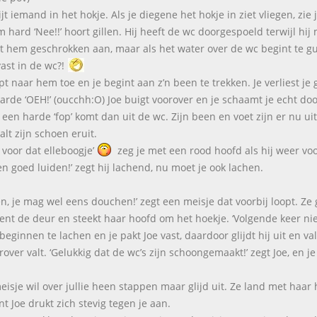
jt iemand in het hokje. Als je diegene het hokje in ziet vliegen, zie 
 hard ‘Nee!!’ hoort gillen. Hij heeft de wc doorgespoeld terwijl hij m
jkt hem geschrokken aan, maar als het water over de wc begint te gut
vast in de wc?!
opt naar hem toe en je begint aan z’n been te trekken. Je verliest j
arde ‘OEH!’ (oucchh:O) Joe buigt voorover en je schaamt je echt doo
 een harde ‘fop’ komt dan uit de wc. Zijn been en voet zijn er nu uit
alt zijn schoen eruit.
 voor dat elleboogje’
zeg je met een rood hoofd als hij weer voo
en goed luiden!’ zegt hij lachend, nu moet je ook lachen.
en, je mag wel eens douchen!’ zegt een meisje dat voorbij loopt. Ze
ent de deur en steekt haar hoofd om het hoekje. ‘Volgende keer niet
 beginnen te lachen en je pakt Joe vast, daardoor glijdt hij uit en va
rover valt. ‘Gelukkig dat de wc’s zijn schoongemaakt!’ zegt Joe, en 
eisje wil over jullie heen stappen maar glijd uit. Ze land met haar h
nt Joe drukt zich stevig tegen je aan.