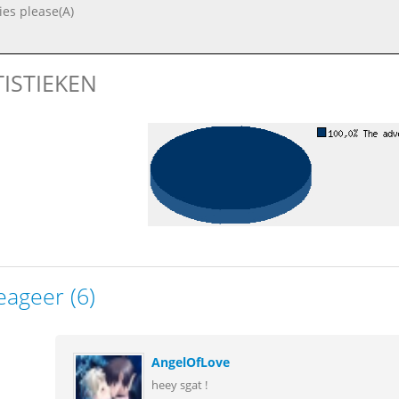
ies please(A)
TISTIEKEN
eageer (6)
AngelOfLove
heey sgat !