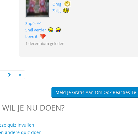
Omg
Zalig
Supér ^^
Snél verder
Love it
1 decennium geleden
2
Meld Je Gratis Aan Om Ook Reacties Te
 WIL JE NU DOEN?
eze quiz invullen
en andere quiz doen