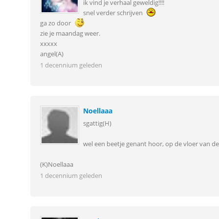
ik vind je verhaal geweldig!!!!
snel verder schrijven
ga zo door
zie je maandag weer.
xxxxx
angel(A)
1 decennium geleden
Noellaaa
sgattig(H)
wel een beetje genant hoor, op de vloer van d
(K)Noellaaa
1 decennium geleden