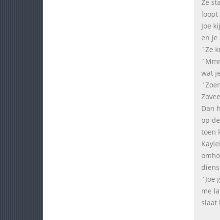
Ze sta
loopt
Joe ki
en je
`Ze k
`Mmmm
wat je
`Zoen
Zovee
Dan ho
op de
toen 
Kayle
omhoo
diens
`Joe 
me la
slaat