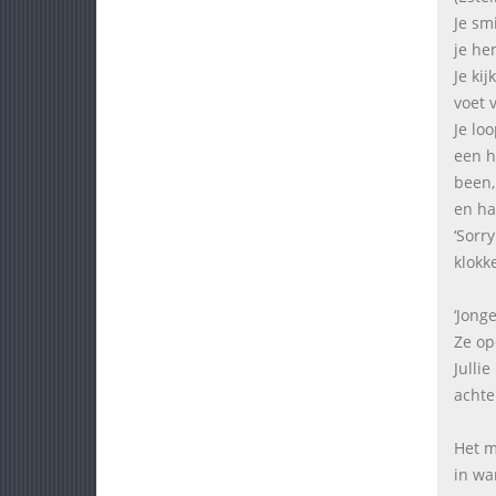
Je smi
je hem
Je ki
voet 
Je lo
een h
been,
en ha
‘Sorry
klokk
‘Jong
Ze op
Jullie
achte
Het m
in wa