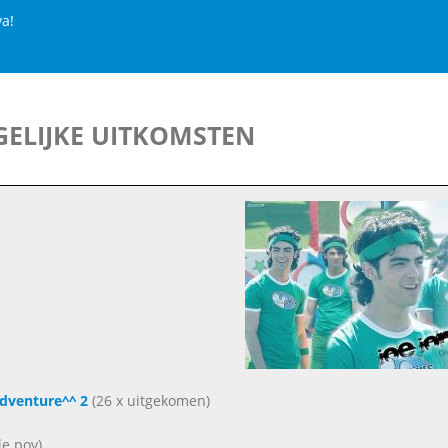
ya!
ELIJKE UITKOMSTEN
dventure^^ 2
(26 x uitgekomen)
le pov)