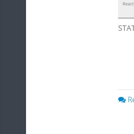
React
STA
R