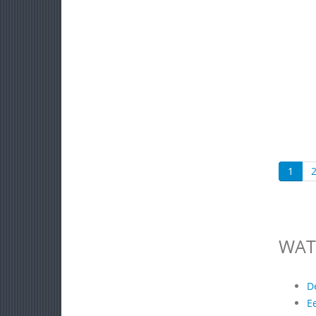
1
WAT
D
E