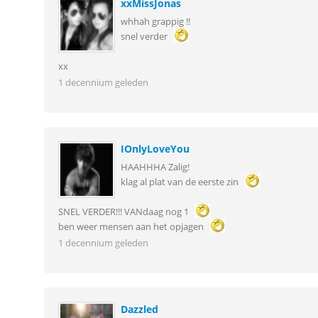
xxMissJonas
whhah grappig !!
snel verder
xx
1 decennium geleden
IOnlyLoveYou
HAAHHHA Zalig!
klag al plat van de eerste zin
SNEL VERDER!!! VANdaag nog 1
ben weer mensen aan het opjagen
1 decennium geleden
Dazzled