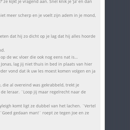
 ze kijkt je vragend aan. Snel knik je ‘ja’ en dan
al niet meer scherp en je voelt zijn adem in je mond,
en dat hij zo dicht op je lag dat hij alles hoorde
nd.
 op de wc vloer die ook nog eens nat is…
Jonas, lag jij niet thuis in bed in plaats van hier
der vond dat ik uw les moest komen volgen en ja
 die al overeind was gekrabbeld, trekt je
de leraar. `Loop jij maar regelrecht naar de
yleigh komt ligt ze dubbel van het lachen. `Vertel
r. `Goed gedaan man!´ roept ze tegen Joe en ze