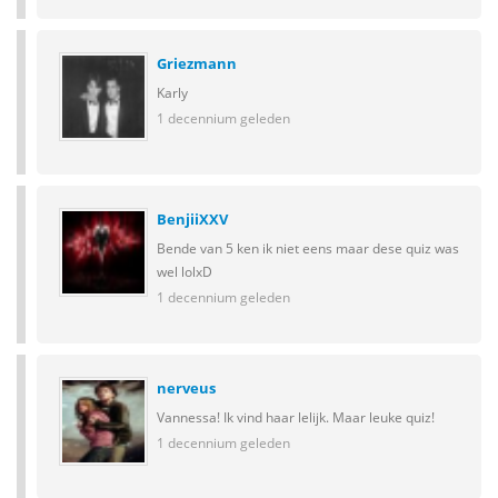
Griezmann
Karly
1 decennium geleden
BenjiiXXV
Bende van 5 ken ik niet eens maar dese quiz was
wel lolxD
1 decennium geleden
nerveus
Vannessa! Ik vind haar lelijk. Maar leuke quiz!
1 decennium geleden