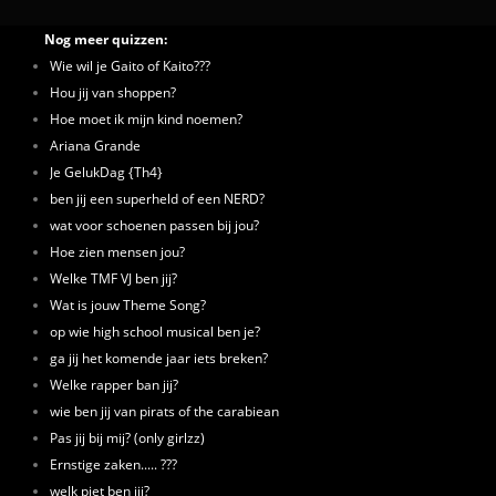
Nog meer quizzen:
Wie wil je Gaito of Kaito???
Hou jij van shoppen?
Hoe moet ik mijn kind noemen?
Ariana Grande
Je GelukDag {Th4}
ben jij een superheld of een NERD?
wat voor schoenen passen bij jou?
Hoe zien mensen jou?
Welke TMF VJ ben jij?
Wat is jouw Theme Song?
op wie high school musical ben je?
ga jij het komende jaar iets breken?
Welke rapper ban jij?
wie ben jij van pirats of the carabiean
Pas jij bij mij? (only girlzz)
Ernstige zaken..... ???
welk piet ben jij?