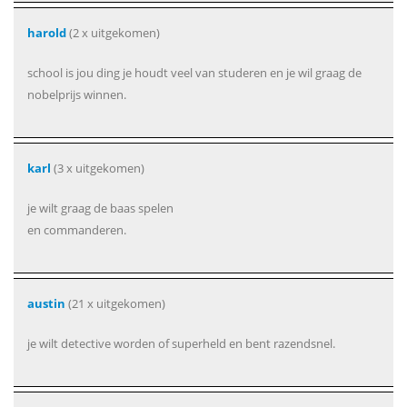
harold
(2 x uitgekomen)
school is jou ding je houdt veel van studeren en je wil graag de
nobelprijs winnen.
karl
(3 x uitgekomen)
je wilt graag de baas spelen
en commanderen.
austin
(21 x uitgekomen)
je wilt detective worden of superheld en bent razendsnel.