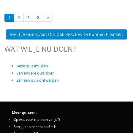
1
2
3
Meld Je Gratis Aan Om Ook Reacties Te Kunnen Plaatsen
WAT WIL JE NU DOEN?
Deze quiz invullen
Een andere quiz doen
Zelf een quiz ontwerpen
Meer quizzen:
Op wat voor mannen val je??
Ben jij een snoepkont? = Þ