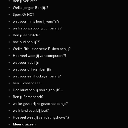
Ben jij verliefd?
Welke Jongen Ben Jij..?
Sport Or NOT
wat voor films hou jij van?????
welk spongebob figuur ben jij ?
Ben jij een bitch?
hoe oud ben jij???
Welke Flik uit de serie Flikken ben jij?
Hoe veel weet jij van computers??
wat voorn dolfijn
wat voor drinken ben jij?
wat voor een hockeyer ben jij?
ben jij cool or saai
Hoe lauw ben jij nou eigenlijk?...
Ben jij Romantisch?
welke gevaarlijke gezochte ben je?
welk land past bij jou??
Hoeveel weet jij van datingshows?:)
Meer quizzen