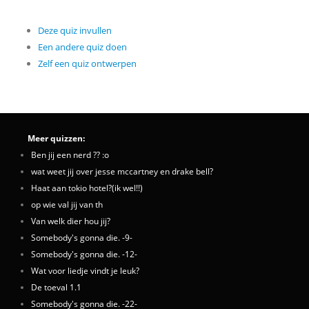
Deze quiz invullen
Een andere quiz doen
Zelf een quiz ontwerpen
Meer quizzen:
Ben jij een nerd ?? :o
wat weet jij over jesse mccartney en drake bell?
Haat aan tokio hotel?(ik wel!!)
op wie val jij van th
Van welk dier hou jij?
Somebody's gonna die. -9-
Somebody's gonna die. -12-
Wat voor liedje vindt je leuk?
De toeval 1.1
Somebody's gonna die. -22-