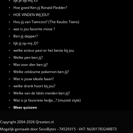
lijk je op mij X3
Hoe goed Ken jij Ronald Fledder?
HOE VINDEN WIJ JOU?
Hou jij van Twincest? (The Kaulitz Twins)
wat is jou favorite move ?
Ben jij dapper?
lijk jij op mij ;D?
welke acteur past er het beste bij jou
Welke pen ben jij?
Wat voor dier ben jij?
Welke zeldzame pokemon ben jij?
Wat is jouw ideale baan?
welke drank hoort bij jou?
Welke van de Idols-meiden ben jij?
Wat is je favoriete liedje...? (muziek style)
Meer quizzen
Copyright 2004-2026 Qreaties.nl
Mogelijk gemaakt door SesoBytes - 74529315 - VAT: NL001783248B73