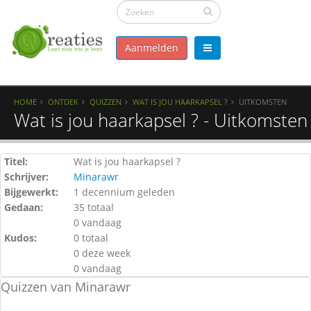
Aanmelden
HOME
ONTDEK
QUIZZEN
WAT IS JOU HAARKAPSEL ?
UITKOMSTEN
Wat is jou haarkapsel ? - Uitkomsten
Titel:
Wat is jou haarkapsel ?
Schrijver:
Minarawr
Bijgewerkt:
1 decennium geleden
Gedaan:
35 totaal
0 vandaag
Kudos:
0 totaal
0 deze week
0 vandaag
Quizzen van Minarawr