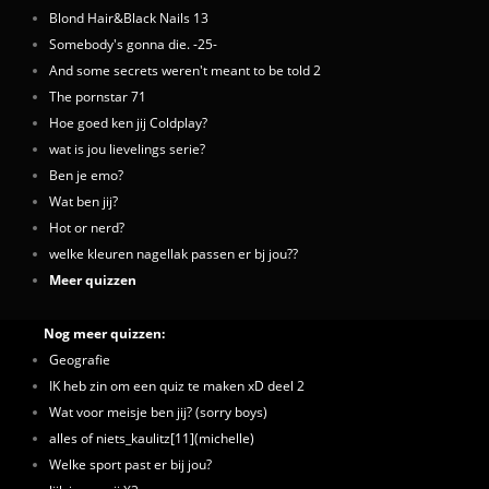
Blond Hair&Black Nails 13
Somebody's gonna die. -25-
And some secrets weren't meant to be told 2
The pornstar 71
Hoe goed ken jij Coldplay?
wat is jou lievelings serie?
Ben je emo?
Wat ben jij?
Hot or nerd?
welke kleuren nagellak passen er bj jou??
Meer quizzen
Nog meer quizzen:
Geografie
IK heb zin om een quiz te maken xD deel 2
Wat voor meisje ben jij? (sorry boys)
alles of niets_kaulitz[11](michelle)
Welke sport past er bij jou?