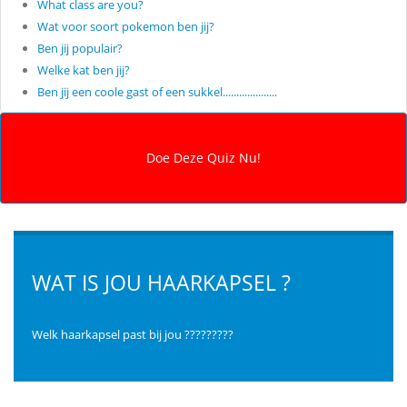
What class are you?
Wat voor soort pokemon ben jij?
Ben jij populair?
Welke kat ben jij?
Ben jij een coole gast of een sukkel....................
WAT IS JOU HAARKAPSEL ?
Welk haarkapsel past bij jou ?????????