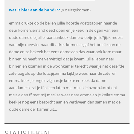
wat is hier aan de hand???
(9 x uitgekomen)
emma drukte op de bel en jullie hoorde voetstappen naar de
deur komen.iemand deed open en je keek in de ogen van een
oude dame die jullie raar aankeek.dame:wie zijn jullie?jij:ik moest
van mijn meester naar dit adres komen.je gaf het briefje aan de
dame en ze bekeek het eens.dame:aah,das waar ook.kom maar
binnen.hij heeft me verwittigd dat je kwam.jullie liepen naar
binnen en kxamen in de woonkamer terecht waar je net dezelfde
zetel zag als op die foto.jij:emma kijk! je wees naar de zetel en
emma keek je ongelovig aan.je knikte en keek da dame
aan.dame:ik zal je ff alleen laten met mijn kleinzoon.komt dat
meisje dan ff met mij mee?ze wees naar emma en je knikte.emma
keek je nog eens bezorcht aan en verdween dan samen met de
oude dame de" kamer uit...
STATISTIEKEN