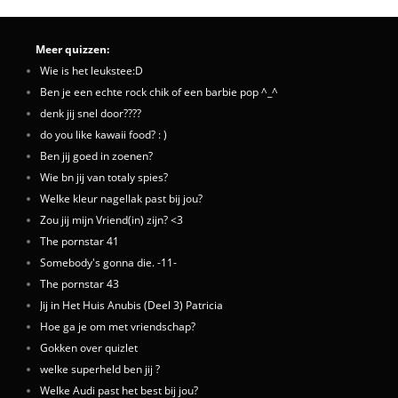
Meer quizzen:
Wie is het leukstee:D
Ben je een echte rock chik of een barbie pop ^_^
denk jij snel door????
do you like kawaii food? : )
Ben jij goed in zoenen?
Wie bn jij van totaly spies?
Welke kleur nagellak past bij jou?
Zou jij mijn Vriend(in) zijn? <3
The pornstar 41
Somebody's gonna die. -11-
The pornstar 43
Jij in Het Huis Anubis (Deel 3) Patricia
Hoe ga je om met vriendschap?
Gokken over quizlet
welke superheld ben jij ?
Welke Audi past het best bij jou?