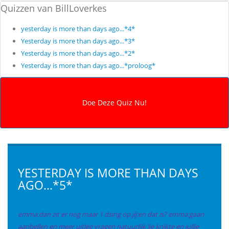
Quizzen van BillLoverkes
yesterday is more than days ago...*4*
Yesterday is more than days ago...*3*
Yesterday is more than days ago...*2*
Yesterday is more than days ago...*proloog*
YESTERDAY IS MORE THAN DAYS
AGO...*5*
emma:dan zit er nog maar 1 dsing op.jij:en dat is? emma:gaan
aanbellen en meer uitleg vragen natuurlijk !je knikte en jullie