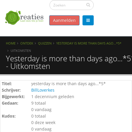
Aanmelden
HOME
ONTDEK
QUIZZEN
YESTERDAY IS MORE THAN DAYS AGO...*5*
UITKOMSTEN
Yesterday is more than days ago...*5
- Uitkomsten
Titel:
yesterday is more than days ago...*5*
Schrijver:
BillLoverkes
Bijgewerkt:
1 decennium geleden
Gedaan:
9 totaal
0 vandaag
Kudos:
0 totaal
0 deze week
0 vandaag