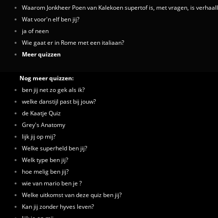
Waarom Jonkheer Poen van Kalekoen supertof is, met vragen, is verhaall
Wat voor'n elf ben jij?
ja of neen
Wie gaat er in Rome met een italiaan?
Meer quizzen
Nog meer quizzen:
ben jij net zo gek als ik?
welke danstijl past bij jouw?
de Kaatje Quiz
Grey's Anatomy
lijk jij op mij?
Welke superheld ben jij?
Welk type ben jij?
hoe melig ben jij?
wie van mario ben je ?
Welke uitkomst van deze quiz ben jij?
Kan jij zonder hyves leven?