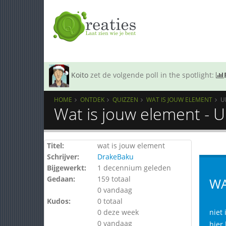
Koito
zet de volgende poll in the spotlight:
HOME
ONTDEK
QUIZZEN
WAT IS JOUW ELEMENT
U
Wat is jouw element - 
Titel:
wat is jouw element
Schrijver:
DrakeBaku
Bijgewerkt:
1 decennium geleden
Gedaan:
159 totaal
WA
0 vandaag
Kudos:
0 totaal
0 deze week
niet
0 vandaag
hier 