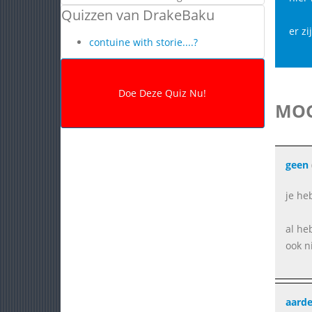
Quizzen van DrakeBaku
er zi
contuine with storie....?
MOG
geen
je he
al he
ook ni
aard