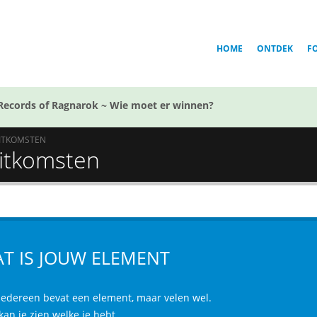
HOME
ONTDEK
F
Records of Ragnarok ~ Wie moet er winnen?
ITKOMSTEN
Uitkomsten
T IS JOUW ELEMENT
 iedereen bevat een element, maar velen wel.
kan je zien welke je hebt.