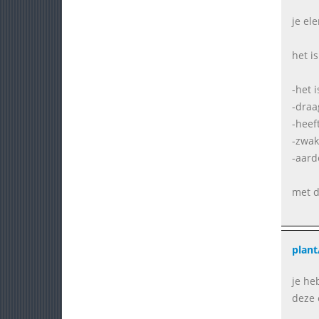
je el
het i
-het 
-draa
-heef
-zwak
-aard
met d
plant
je he
deze 