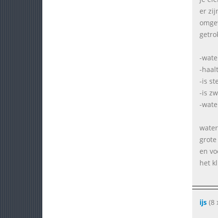
er zi
omgevi
getro
-wate
-haal
-is s
-is z
-wate
water
grote
en vo
het k
ijs
(8 