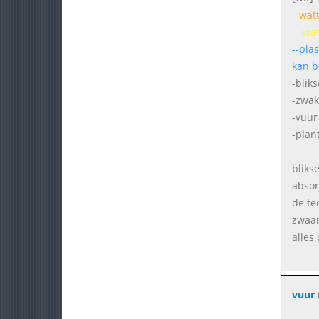
--wat
---wa
--pla
kan b
-blik
-zwak
-vuur
-plan
bliks
absor
de te
zwaar
alles
vuur