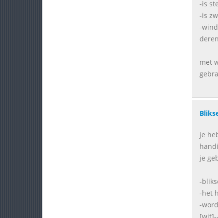
-is s
-is z
-wind
dere
met w
gebra
Blik
je he
handi
je ge
-blik
-het 
-word
[wit]