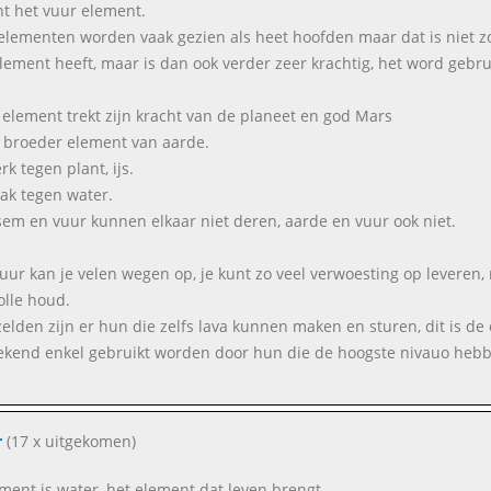
nt het vuur element.
elementen worden vaak gezien als heet hoofden maar dat is niet zo,
lement heeft, maar is dan ook verder zeer krachtig, het word gebrui
 element trekt zijn kracht van de planeet en god Mars
e broeder element van aarde.
erk tegen plant, ijs.
wak tegen water.
ksem en vuur kunnen elkaar niet deren, aarde en vuur ook niet.
uur kan je velen wegen op, je kunt zo veel verwoesting op leveren
olle houd.
zelden zijn er hun die zelfs lava kunnen maken en sturen, dit is de
ekend enkel gebruikt worden door hun die de hoogste nivauo heb
r
(17 x uitgekomen)
ement is water, het element dat leven brengt.