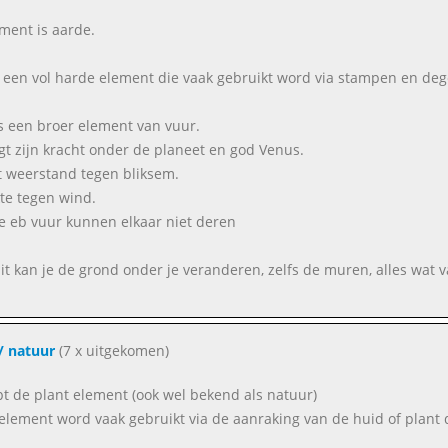
ement is aarde.
s een vol harde element die vaak gebruikt word via stampen en dege
is een broer element van vuur.
gt zijn kracht onder de planeet en god Venus.
t weerstand tegen bliksem.
te tegen wind.
e eb vuur kunnen elkaar niet deren
it kan je de grond onder je veranderen, zelfs de muren, alles wat 
/ natuur
(7 x uitgekomen)
bt de plant element (ook wel bekend als natuur)
element word vaak gebruikt via de aanraking van de huid of plant