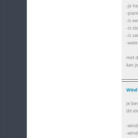
-je h
-plan
-is e
-is s
-is z
-wate
met d
kan j
Wind
je be
dit e
-wind
-wind