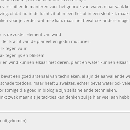
jn verschillende manieren voor het gebruik van water, maar vaak ko
ng, of dat nu in de lucht zit of in een fles of in een sloot zit, maak
kken voor je verder wat mee kan, maar het bevat ook andere mogel
r is de zuster element van wind
t der kracht van de planeet en godin mucuries.
terk tegen vuur
wak tegen ijs en bliksem
r en wind kunnen elkaar niet deren, plant en water kunnen elkaar 
 bevat een goed arsenaal van technieken, al zijn de aanvallende w
 schade toedoen, maar heeft 2 zwaktes, echter bevat water ook vele
or somige die goed in biologie zijn zelfs helende technieken.
linkt zwak maar als je tackties kan denken zul je hier veel aan hebb
x uitgekomen)