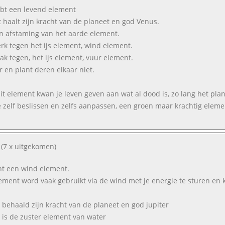
ebt een levend element
t haalt zijn kracht van de planeet en god Venus.
en afstaming van het aarde element.
terk tegen het ijs element, wind element.
wak tegen, het ijs element, vuur element.
r en plant deren elkaar niet.
it element kwan je leven geven aan wat al dood is, zo lang het plan
e zelf beslissen en zelfs aanpassen, een groen maar krachtig eleme
(7 x uitgekomen)
nt een wind element.
lement word vaak gebruikt via de wind met je energie te sturen en
 behaald zijn kracht van de planeet en god jupiter
 is de zuster element van water