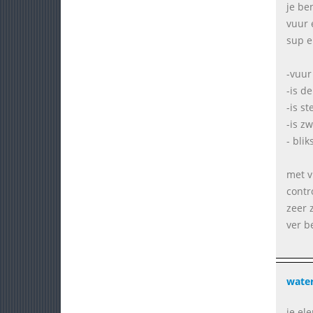
je be
vuur 
sup e
-vuur
-is d
-is st
-is z
- bli
met v
contr
zeer 
ver b
wate
je el