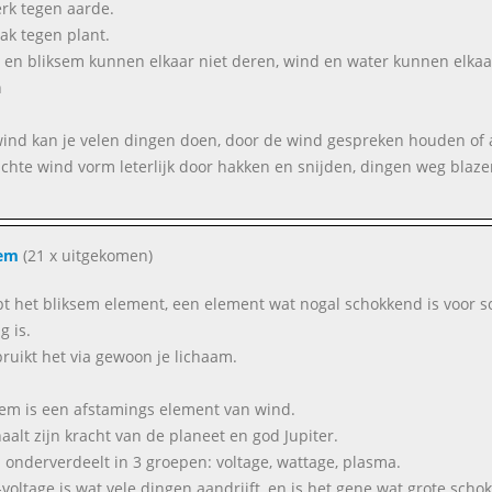
terk tegen aarde.
wak tegen plant.
 en bliksem kunnen elkaar niet deren, wind en water kunnen elkaar
n
ind kan je velen dingen doen, door de wind gespreken houden of 
chte wind vorm leterlijk door hakken en snijden, dingen weg blazen
sem
(21 x uitgekomen)
bt het bliksem element, een element wat nogal schokkend is voor 
g is.
bruikt het via gewoon je lichaam.
sem is een afstamings element van wind.
haalt zijn kracht van de planeet en god Jupiter.
 onderverdeelt in 3 groepen: voltage, wattage, plasma.
--voltage is wat vele dingen aandrijft, en is het gene wat grote schok