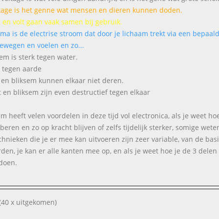
tage is het genne wat mensen en dieren kunnen doden.
t en volt gaan vaak samen bij gebruik.
sma is de electrise stroom dat door je lichaam trekt via een bepaald
ewegen en voelen en zo...
sem is sterk tegen water.
 tegen aarde
 en bliksem kunnen elkaar niet deren.
t en bliksem zijn even destructief tegen elkaar
em heeft velen voordelen in deze tijd vol electronica, als je weet 
beren en zo op kracht blijven of zelfs tijdelijk sterker, somige wete
chnieken die je er mee kan uitvoeren zijn zeer variable, van de bas
den, je kan er alle kanten mee op, en als je weet hoe je de 3 dele
 doen.
(40 x uitgekomen)