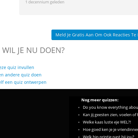
1 decennium geleden
Meld Je Gratis Aan Om Ook Reacties Te
 WIL JE NU DOEN?
eze quiz invullen
en andere quiz doen
elf een quiz ontwerpen
Nog meer quizzen:
Do you know everything about 
Kan jij geesten zien, voelen of
Welke kaas luste eje WEL?!
Hoe goed ken je je vriendinne
Welk hip printje past bij jou?