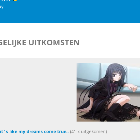
áy
ELIJKE UITKOMSTEN
t`s like my dreams come true..
(41 x uitgekomen)