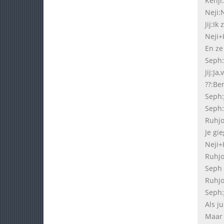
Kenji:
Neji:N
Jij:Ik
Neji+
En ze
Seph:V
Jij:Ja
??:Ben
Seph:
Seph:
Ruhjo
Je gi
Neji+
Ruhjo
Seph l
Ruhjo
Seph:
Als j
Maar 