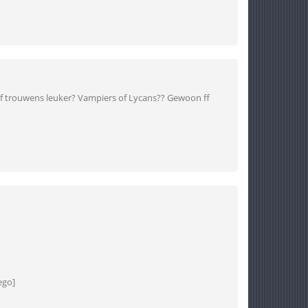
lf trouwens leuker? Vampiers of Lycans?? Gewoon ff
ego]