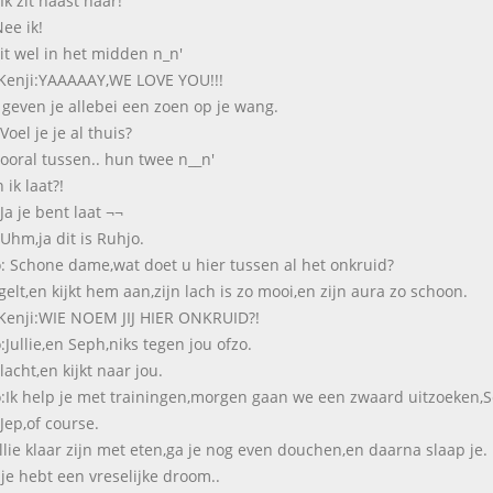
Ik zit naast haar!
ee ik!
 zit wel in het midden n_n'
Kenji:YAAAAAY,WE LOVE YOU!!!
 geven je allebei een zoen op je wang.
oel je je al thuis?
,vooral tussen.. hun twee n__n'
 ik laat?!
Ja je bent laat ¬¬
Uhm,ja dit is Ruhjo.
: Schone dame,wat doet u hier tussen al het onkruid?
egelt,en kijkt hem aan,zijn lach is zo mooi,en zijn aura zo schoon.
Kenji:WIE NOEM JIJ HIER ONKRUID?!
:Jullie,en Seph,niks tegen jou ofzo.
acht,en kijkt naar jou.
:Ik help je met trainingen,morgen gaan we een zwaard uitzoeken,Se
Jep,of course.
ullie klaar zijn met eten,ga je nog even douchen,en daarna slaap je.
je hebt een vreselijke droom..