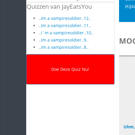
Quizzen van JayEatsYou
(K)Já
..Im a vampiresoldier..12..
..Im a vampiresoldier..11..
..I`m a vampiresoldier..10..
MOG
..Im a vampiresoldier..9..
..Im a vampiresoldier..8..
Uhm,i