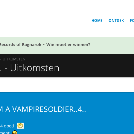
HOME
ONTDEK
F
Records of Ragnarok ~ Wie moet er winnen?
UITKOMSTEN
.. - Uitkomsten
IM A VAMPIRESOLDIER..4..
 4 doed
ment