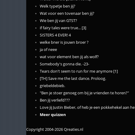
Welk typetje ben jij?
Wat voor een tovenaar ben jij?
Wie ben jij van GTST?
if fairy tales were true... [3]
SISTERS 4 EVER! 4
welke bner is jouwn broer ?
ja of neee
wat voor element ben jij als wolf?
Somebody's gonna die. -23-
Tears don't seem to run for me anymore [1]
[TH] Save me the last dance. Proloog.
griebeldebieb.
"Ben je stoer genoeg om bij je vrienden te horen?"
Ben jij verliefd???
Love jij Justin Bieber, of heb je een pokkehekel aan h
Meer quizzen
Copyright 2004-2026 Qreaties.nl