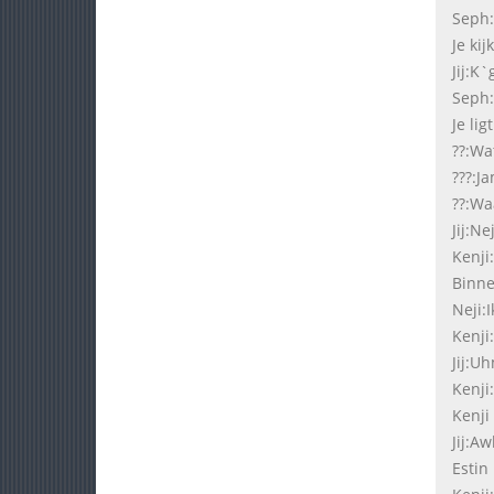
Seph:
Je ki
Jij:K`
Seph:
Je li
??:Wa
???:J
??:Wa
Jij:N
Kenji
Binne
Neji:
Kenji
Jij:Uh
Kenji
Kenji
Jij:A
Estin 