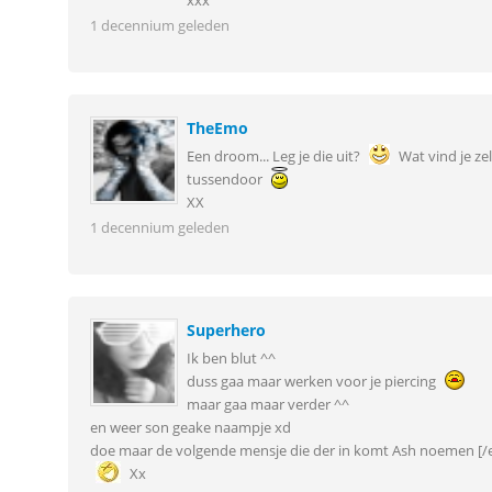
xxx
1 decennium geleden
TheEmo
Een droom... Leg je die uit?
Wat vind je ze
tussendoor
XX
1 decennium geleden
Superhero
Ik ben blut ^^
duss gaa maar werken voor je piercing
maar gaa maar verder ^^
en weer son geake naampje xd
doe maar de volgende mensje die der in komt Ash noemen [/
Xx