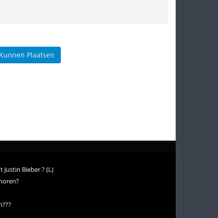
 Kunnen Plaatsen
Justin Bieber ? (L)
 horen?
n???