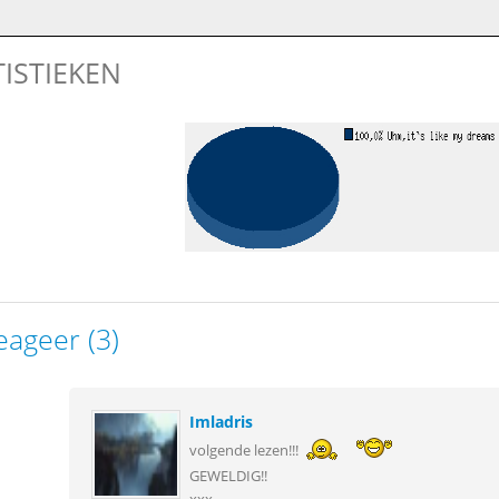
TISTIEKEN
eageer (3)
Imladris
volgende lezen!!!
GEWELDIG!!