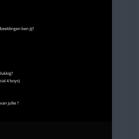
beeldingen ben jij?
elukkig?
cial 4 boys)
an jullie ?