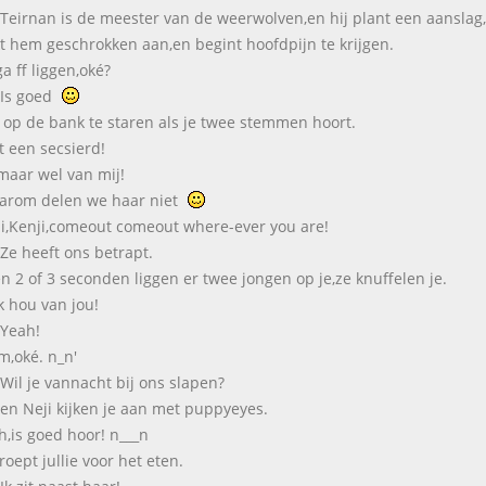
Teirnan is de meester van de weerwolven,en hij plant een aanslag,d
jkt hem geschrokken aan,en begint hoofdpijn te krijgen.
ga ff liggen,oké?
Is goed
gt op de bank te staren als je twee stemmen hoort.
t een secsierd!
amaar wel van mij!
arom delen we haar niet
eji,Kenji,comeout comeout where-ever you are!
:Ze heeft ons betrapt.
n 2 of 3 seconden liggen er twee jongen op je,ze knuffelen je.
Ik hou van jou!
:Yeah!
m,oké. n_n'
:Wil je vannacht bij ons slapen?
 en Neji kijken je aan met puppyeyes.
wh,is goed hoor! n___n
roept jullie voor het eten.