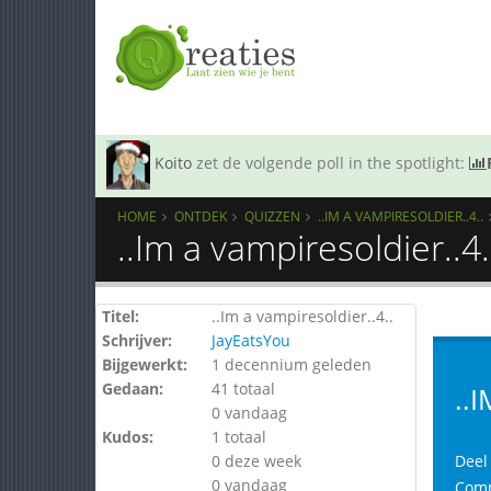
Koito
zet de volgende poll in the spotlight:
HOME
ONTDEK
QUIZZEN
..IM A VAMPIRESOLDIER..4..
..Im a vampiresoldier..4
Titel:
..Im a vampiresoldier..4..
Schrijver:
JayEatsYou
Bijgewerkt:
1 decennium geleden
Gedaan:
41 totaal
..
0 vandaag
Kudos:
1 totaal
0 deze week
Deel
0 vandaag
Com