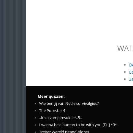
WAT
D
E
Z
Meer quizzen:
Wie ben jij van Ned's survivalgids?
The Pornstar 4
..Im a vampiresoldier..5..
I wanna be a human to be with you [TH] *3*
Treiter Wereld [Stand-Alone]