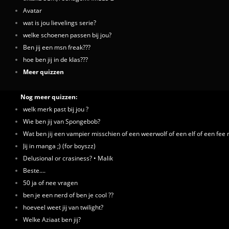
Avatar
wat is jou lievelings serie?
welke schoenen passen bij jou?
Ben jij een msn freak???
hoe ben jij in de klas???
Meer quizzen
Nog meer quizzen:
welk merk past bij jou ?
Wie ben jij van Spongebob?
Wat ben jij een vampier misschien of een weerwolf of een elf of een fee 
Jij in manga ;) (for boyszz)
Delusional or crasiness? • Malik
Beste....
50 ja of nee vragen
ben je een nerd of ben je cool ??
hoeveel weet jij van twilight?
Welke Aziaat ben jij?