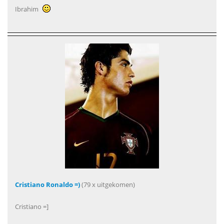
Ibrahim
Cristiano Ronaldo =)
(79 x uitgekomen)
Cristiano =]