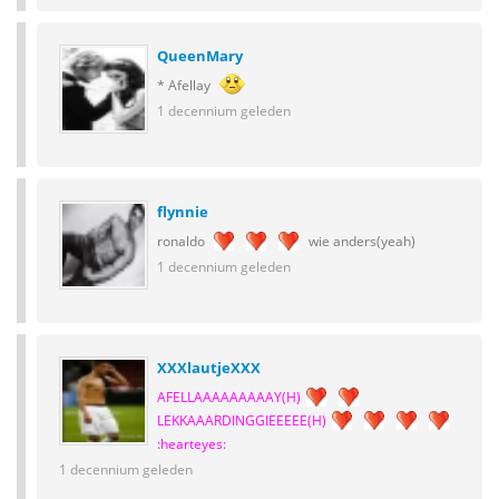
QueenMary
* Afellay
1 decennium geleden
flynnie
ronaldo
wie anders(yeah)
1 decennium geleden
XXXlautjeXXX
AFELLAAAAAAAAAY(H)
LEKKAAARDINGGIEEEEE(H)
:hearteyes:
1 decennium geleden