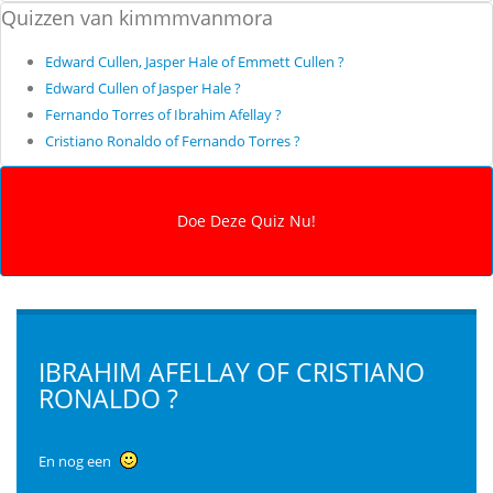
Quizzen van kimmmvanmora
Edward Cullen, Jasper Hale of Emmett Cullen ?
Edward Cullen of Jasper Hale ?
Fernando Torres of Ibrahim Afellay ?
Cristiano Ronaldo of Fernando Torres ?
IBRAHIM AFELLAY OF CRISTIANO
RONALDO ?
En nog een