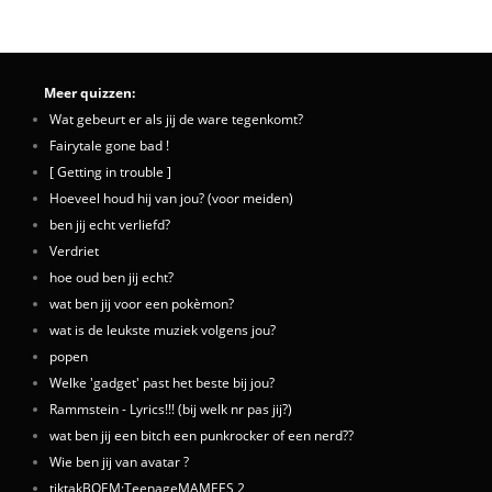
Meer quizzen:
Wat gebeurt er als jij de ware tegenkomt?
Fairytale gone bad !
[ Getting in trouble ]
Hoeveel houd hij van jou? (voor meiden)
ben jij echt verliefd?
Verdriet
hoe oud ben jij echt?
wat ben jij voor een pokèmon?
wat is de leukste muziek volgens jou?
popen
Welke 'gadget' past het beste bij jou?
Rammstein - Lyrics!!! (bij welk nr pas jij?)
wat ben jij een bitch een punkrocker of een nerd??
Wie ben jij van avatar ?
tiktakBOEM;TeenageMAMEES 2