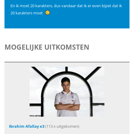
En ik moet 20 karakters, dus vandaar dat ik er even bijzet dat ik
20 karakters moet
MOGELIJKE UITKOMSTEN
Ibrahim Afallay x3
(113 x uitgekomen)