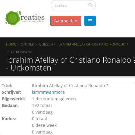
Aanmelden
HOME
ONTDEK
QUIZZEN
IBRAHIM AFELLAY OF CRISTIANO RONALDO ?
UITKOMSTEN
Ibrahim Afellay of Cristiano Ronaldo 
- Uitkomsten
Titel:
Ibrahim Afellay of Cristiano Ronaldo ?
Schrijver:
kimmmvanmora
Bijgewerkt:
1 decennium geleden
Gedaan:
192 totaal
0 vandaag
Kudos:
0 totaal
0 deze week
0 vandaag