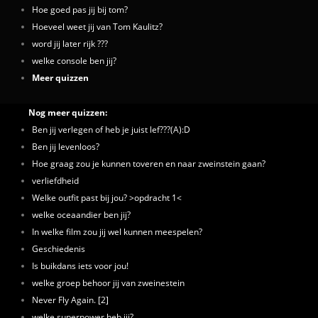
Hoe goed pas jij bij tom?
Hoeveel weet jij van Tom Kaulitz?
word jij later rijk ???
welke console ben jij?
Meer quizzen
Nog meer quizzen:
Ben jij verlegen of heb je juist lef???(A):D
Ben jij levenloos?
Hoe graag zou je kunnen toveren en naar zweinstein gaan?
verliefdheid
Welke outfit past bij jou? >opdracht 1<
welke oceaandier ben jij?
In welke film zou jij wel kunnen meespelen?
Geschiedenis
Is buikdans iets voor jou!
welke groep behoor jij van zweinestein
Never Fly Again. [2]
welke superpower heb jij?