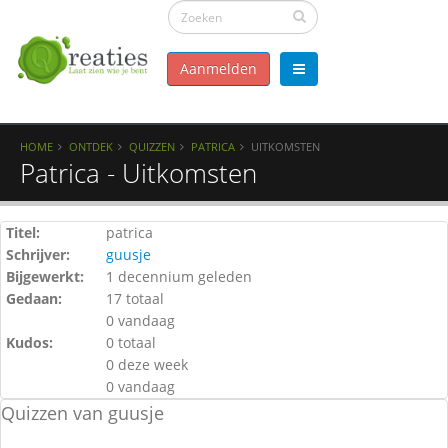
Aanmelden
HOME
ONTDEK
QUIZZEN
PATRICA
UITKOMSTEN
Patrica - Uitkomsten
Titel:
patrica
Schrijver:
guusje
Bijgewerkt:
1 decennium geleden
Gedaan:
17 totaal
0 vandaag
Kudos:
0 totaal
0 deze week
0 vandaag
Quizzen van guusje