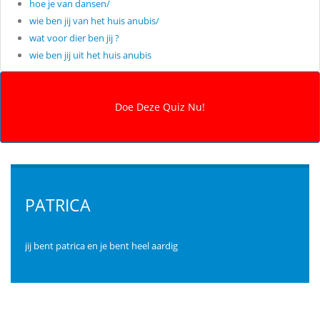
hoe je van dansen/
wie ben jij van het huis anubis/
wat voor dier ben jij ?
wie ben jij uit het huis anubis
PATRICA
jij bent patrica en je bent heel aardig