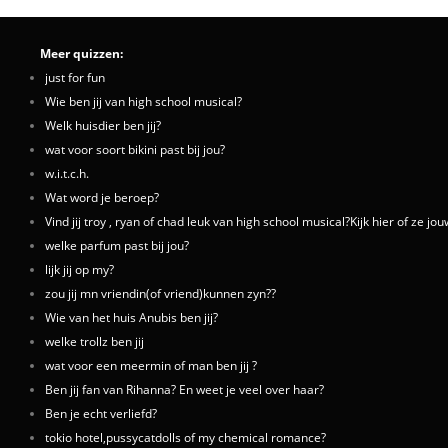
Meer quizzen:
just for fun
Wie ben jij van high school musical?
Welk huisdier ben jij?
wat voor soort bikini past bij jou?
w.i.t.c.h.
Wat word je beroep?
Vind jij troy , ryan of chad leuk van high school musical?Kijk hier of ze jo
welke parfum past bij jou?
lijk jij op my?
zou jij mn vriendin(of vriend)kunnen zyn??
Wie van het huis Anubis ben jij?
welke trollz ben jij
wat voor een meermin of man ben jij ?
Ben jij fan van Rihanna? En weet je veel over haar?
Ben je echt verliefd?
tokio hotel,pussycatdolls of my chemical romance?