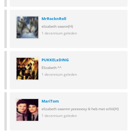
MrRocknRoll
elizabeth swann(H)
1 decennium geleden
PUKKELxDING
Elizabeth ^^
1 decennium geleden
MariTom
elizabeth swannn yeeeeeey ik heb met orliiii(H)
1 decennium geleden