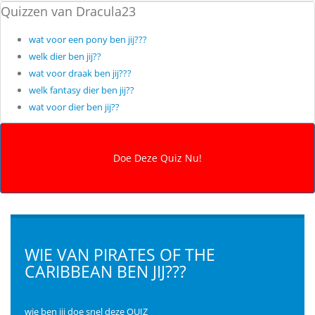
Quizzen van Dracula23
wat voor een pony ben jij???
welk dier ben jij??
wat voor draak ben jij???
welk fantasy dier ben jij??
wat voor dier ben jij??
WIE VAN PIRATES OF THE
CARIBBEAN BEN JIJ???
wie ben jij doe snel deze QUIZ