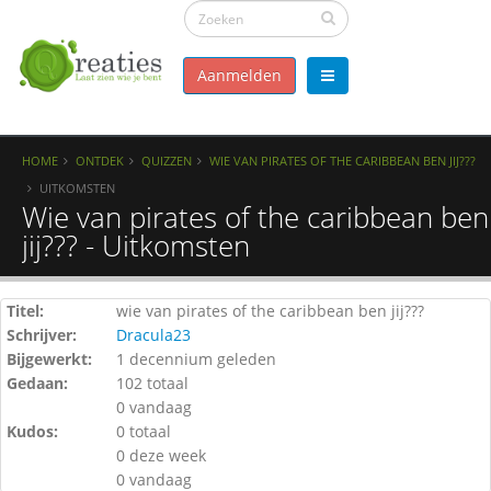
Aanmelden
HOME
ONTDEK
QUIZZEN
WIE VAN PIRATES OF THE CARIBBEAN BEN JIJ???
UITKOMSTEN
Wie van pirates of the caribbean ben
jij??? - Uitkomsten
Titel:
wie van pirates of the caribbean ben jij???
Schrijver:
Dracula23
Bijgewerkt:
1 decennium geleden
Gedaan:
102 totaal
0 vandaag
Kudos:
0 totaal
0 deze week
0 vandaag