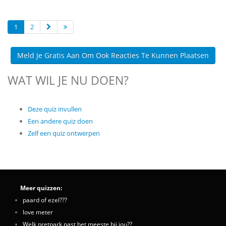
1
2
Meld Je Gratis Aan Om Ook Reacties Te Kunnen Plaatsen
WAT WIL JE NU DOEN?
Deze quiz invullen
Een andere quiz doen
Zelf een quiz ontwerpen
Meer quizzen:
paard of ezel???
love meter
Welk pretpark past het meeste bij jou??