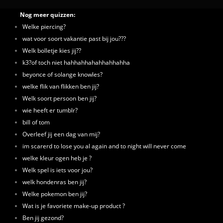
Nog meer quizzen:
Welke piercing?
wat voor soort vakantie past bij jou???
Welk bolletje kies jij??
k3?of toch niet hahhahhahahhahhahha
beyonce of solange knowles?
welke flik van flikken ben jij?
Welk soort persoon ben jij?
wie heeft er tumblr?
bill of tom
Overleef jij een dag van mij?
im scarerd to lose you al again and to night will never come
welke kleur ogen heb je ?
Welk spel is iets voor jou?
welk hondenras ben jij?
Welke pokemon ben jij?
Wat is je favoriete make-up product ?
Ben jij gezond?