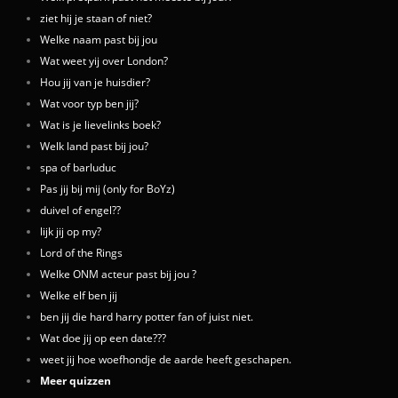
ziet hij je staan of niet?
Welke naam past bij jou
Wat weet yij over London?
Hou jij van je huisdier?
Wat voor typ ben jij?
Wat is je lievelinks boek?
Welk land past bij jou?
spa of barluduc
Pas jij bij mij (only for BoYz)
duivel of engel??
lijk jij op my?
Lord of the Rings
Welke ONM acteur past bij jou ?
Welke elf ben jij
ben jij die hard harry potter fan of juist niet.
Wat doe jij op een date???
weet jij hoe woefhondje de aarde heeft geschapen.
Meer quizzen