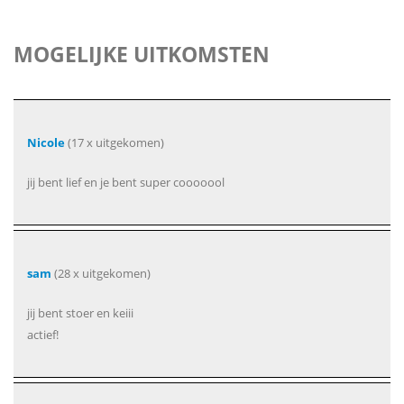
MOGELIJKE UITKOMSTEN
Nicole
(17 x uitgekomen)
jij bent lief en je bent super cooooool
sam
(28 x uitgekomen)
jij bent stoer en keiii
actief!