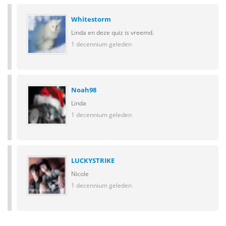
Whitestorm
Linda en deze quiz is vreemd.
1 decennium geleden
Noah98
Linda
1 decennium geleden
LUCKYSTRIKE
Nicole
1 decennium geleden