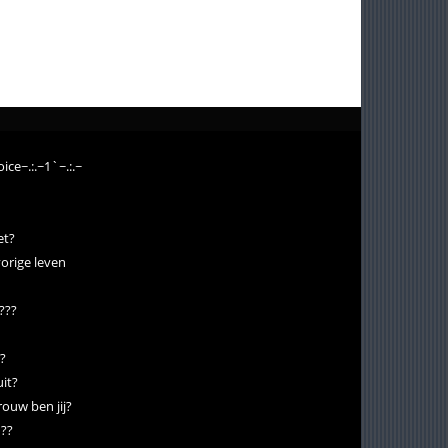
ice~.:.~1`~.:.~
et?
vorige leven
???
l?
uit?
ouw ben jij?
 ??