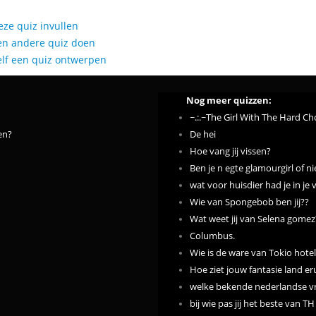
eze quiz invullen
en andere quiz doen
elf een quiz ontwerpen
Nog meer quizzen:
~.:.~The Girl With The Hard Cho
den?
De hei
Hoe vang jij vissen?
Ben je n egte glamourgirl of ni
wat voor huisdier had je in je 
Wie van Spongebob ben jij??
Wat weet jij van Selena gomez
Columbus.
Wie is de ware van Tokio hote
Hoe ziet jouw fantasie land er
welke bekende nederlandse vr
bij wie pas jij het beste van TH