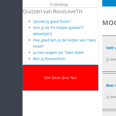
0 vandaag
Quizzen van RoozLoveTH
MOG
Spreek jij goed Duits?
Ken jij de TH-liedjes goewd??
(Moeilijk!!!)
Hoe goed ken jij de liedjes van Tokio
Hotel?
Vett v
Ja-nee vragen ovr Tokio Hotel
Ben jij Romantisch
Jij w
Best 
jij w