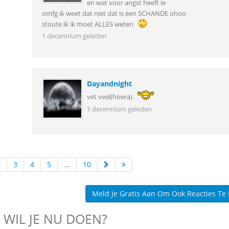
en wat voor angst heeft ie
omfg ik weet dat niet dat is een SCHANDE ohoo
stoute ik ik moet ALLES weten
1 decennium geleden
Dayandnight
vet veel(hoera)
1 decennium geleden
2
3
4
5
...
10
Meld Je Gratis Aan Om Ook Reacties Te
 WIL JE NU DOEN?