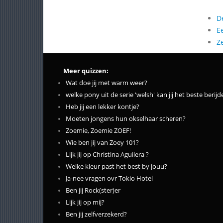
D
E
Z
Meer quizzen:
Wat doe jij met warm weer?
welke pony uit de serie 'welsh' kan jij het beste berij
Heb jij een lekker kontje?
Moeten jongens hun okselhaar scheren?
Zoemie, Zoemie ZOEF!
Wie ben jij van Zoey 101?
Lijk jij op Christina Aguilera ?
Welke kleur past het best by jouu?
Ja-nee vragen ovr Tokio Hotel
Ben jij Rock(ster)er
Lijk jij op mij?
Ben jij zelfverzekerd?