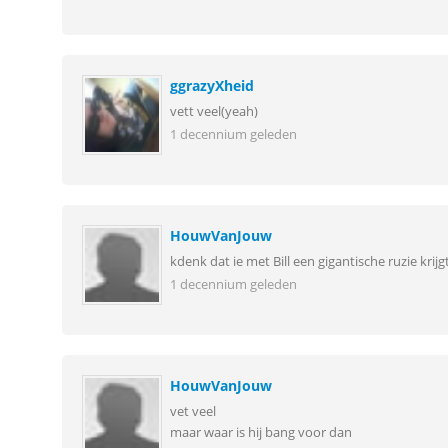
ggrazyXheid
vett veel(yeah)
1 decennium geleden
HouwVanJouw
kdenk dat ie met Bill een gigantische ruzie krijg
1 decennium geleden
HouwVanJouw
vet veel
maar waar is hij bang voor dan