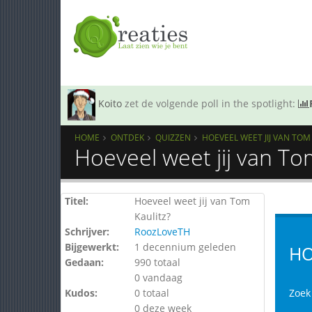
Koito
zet de volgende poll in the spotlight:
HOME
ONTDEK
QUIZZEN
HOEVEEL WEET JIJ VAN TOM
Hoeveel weet jij van To
Titel:
Hoeveel weet jij van Tom
Kaulitz?
Schrijver:
RoozLoveTH
Bijgewerkt:
1 decennium geleden
HO
Gedaan:
990 totaal
0 vandaag
Kudos:
0 totaal
Zoek 
0 deze week