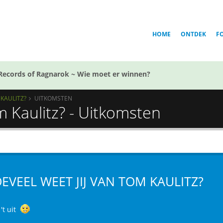
HOME
ONTDEK
F
Records of Ragnarok ~ Wie moet er winnen?
 KAULITZ?
UITKOMSTEN
m Kaulitz? - Uitkomsten
EVEEL WEET JIJ VAN TOM KAULITZ?
't uit