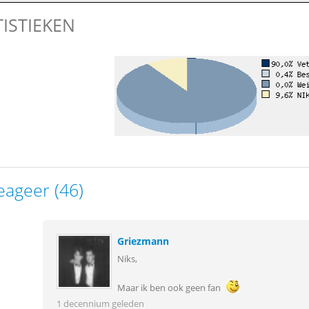
TISTIEKEN
eageer (46)
Griezmann
Niks,
Maar ik ben ook geen fan
1 decennium geleden