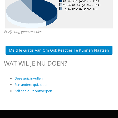
Er zijn nog geen reacties.
Meld Je Gratis Aan Om Ook Reacties Te Kunnen Plaatsen
WAT WIL JE NU DOEN?
Deze quiz invullen
Een andere quiz doen
Zelf een quiz ontwerpen