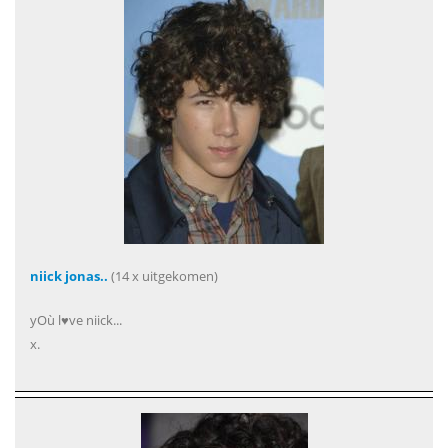
niick jonas..
(14 x uitgekomen)
yOù l♥ve niick...
x.