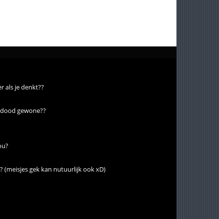
er als je denkt??
en dood gewone??
jou?
? (meisjes gek kan nutuurlijk ook xD)