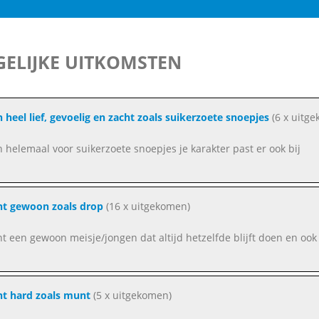
ELIJKE UITKOMSTEN
n heel lief, gevoelig en zacht zoals suikerzoete snoepjes
(6 x uitg
n helemaal voor suikerzoete snoepjes je karakter past er ook bij
nt gewoon zoals drop
(16 x uitgekomen)
nt een gewoon meisje/jongen dat altijd hetzelfde blijft doen en ook
nt hard zoals munt
(5 x uitgekomen)