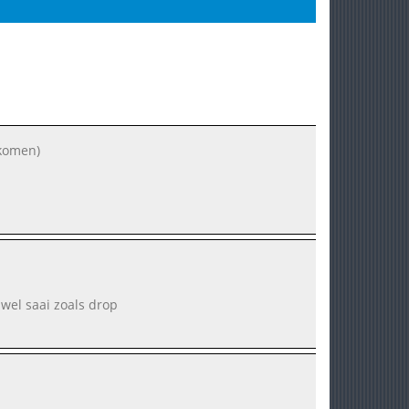
ekomen)
 wel saai zoals drop