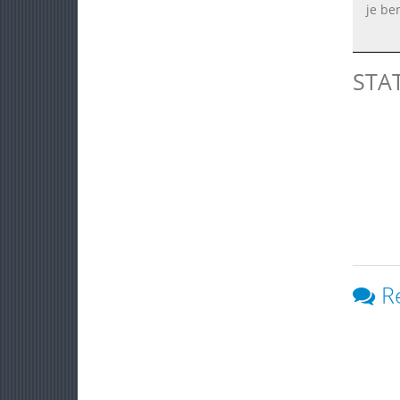
je be
STA
R