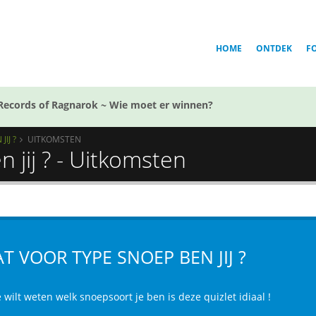
HOME
ONTDEK
F
Records of Ragnarok ~ Wie moet er winnen?
IJ ?
UITKOMSTEN
 jij ? - Uitkomsten
T VOOR TYPE SNOEP BEN JIJ ?
e wilt weten welk snoepsoort je ben is deze quizlet idiaal !