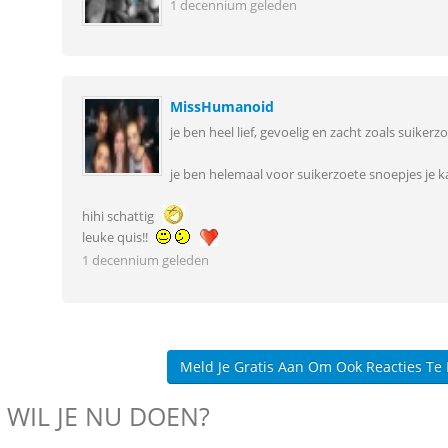
1 decennium geleden
MissHumanoid
je ben heel lief, gevoelig en zacht zoals suiker
je ben helemaal voor suikerzoete snoepjes je ka
hihi schattig
leuke quis!!
1 decennium geleden
Meld Je Gratis Aan Om Ook Reacties Te
 WIL JE NU DOEN?