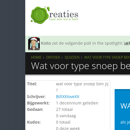
Koito
zet de volgende poll in the spotlight:
HOME
ONTDEK
QUIZZEN
WAT VOOR TYPE SNOEP BEN J
Wat voor type snoep ben
Titel:
wat voor type snoep ben jij
?
Schrijver:
BillXXloveXX
Bijgewerkt:
1 decennium geleden
WA
Gedaan:
27 totaal
0 vandaag
Kudos:
0 totaal
als j
0 deze week