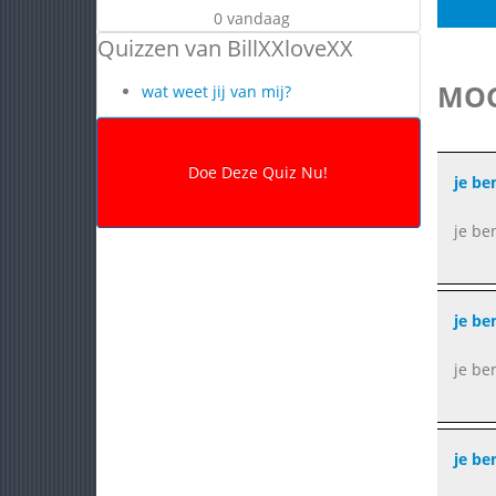
0 vandaag
Quizzen van BillXXloveXX
MOG
wat weet jij van mij?
je be
je be
je be
je be
je be