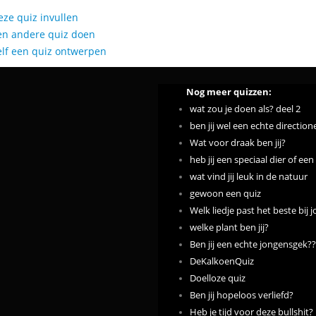
eze quiz invullen
en andere quiz doen
elf een quiz ontwerpen
Nog meer quizzen:
wat zou je doen als? deel 2
ben jij wel een echte direction
Wat voor draak ben jij?
heb jij een speciaal dier of e
wat vind jij leuk in de natuur
gewoon een quiz
Welk liedje past het beste bij 
welke plant ben jij?
Ben jij een echte jongensgek??
DeKalkoenQuiz
Doelloze quiz
Ben jij hopeloos verliefd?
Heb je tijd voor deze bullshit?