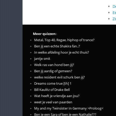
D
E
Z
Meer quizzen:
Metal, Top 40, Regae, hiphop of trance?
Ben jij een echte Shakira fan..?
In welke afdeling hoor je echt thuis?
jantje smit
Welk ras van hond ben jij?
Ben jij aardig of gemeen?
welke resident evil schurk ben jij?
Dreams come true [th] 1
Bill Kaulitz of Drake Bell
Wat heeft je vriendje aan jou?
weet je veel van paarden
My and my Twinsister In Germany >Proloog<
Ben je een Sara of ben je een Nathalie???