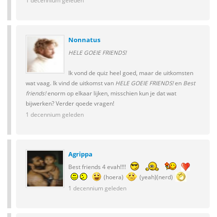
1 decennium geleden
Nonnatus
HELE GOEIE FRIENDS!
Ik vond de quiz heel goed, maar de uitkomsten
wat vaag. Ik vind de uitkomst van
HELE GOEIE FRIENDS!
en
Best
friends!
enorm op elkaar lijken, misschien kun je dat wat
bijwerken? Verder qoede vragen!
1 decennium geleden
Agrippa
Best friends 4 evah!!!!
(hoera)
(yeah)(nerd)
1 decennium geleden