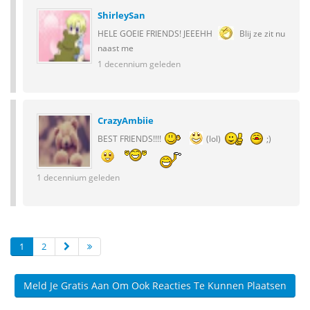
ShirleySan
HELE GOEIE FRIENDS! JEEEHH
Blij ze zit nu
naast me
1 decennium geleden
CrazyAmbiie
BEST FRIENDS!!!!
(lol)
;)
1 decennium geleden
1
2
Meld Je Gratis Aan Om Ook Reacties Te Kunnen Plaatsen