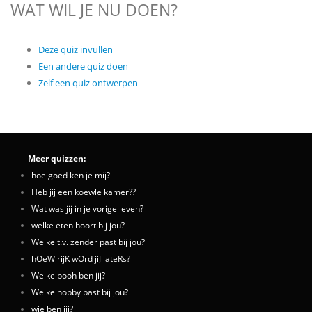
WAT WIL JE NU DOEN?
Deze quiz invullen
Een andere quiz doen
Zelf een quiz ontwerpen
Meer quizzen:
hoe goed ken je mij?
Heb jij een koewle kamer??
Wat was jij in je vorige leven?
welke eten hoort bij jou?
Welke t.v. zender past bij jou?
hOeW rijK wOrd jiJ lateRs?
Welke pooh ben jij?
Welke hobby past bij jou?
wie ben jij?