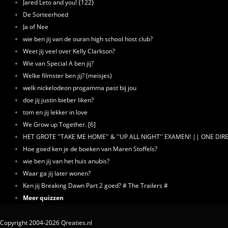
Jared Leto and you! {122}
De Sorteerhoed
Ja of Nee
wie ben jij van de ouran high school host club?
Weet jij veel over Kelly Clarkson?
Wie van Special A ben jij?
Welke filmster ben jij? (meisjes)
welk nickelodeon progamma past bij jou
doe jij justin bieber liken?
tom en jij lekker in love
We Grow up Together. [6]
HET GROTE ''TAKE ME HOME'' & ''UP ALL NIGHT'' EXAMEN! || ONE DI
Hoe goed ken je de boeken van Maren Stoffels?
wie ben jij van het huis anubis?
Waar ga jij later wonen?
Ken jij Breaking Dawn Part 2 goed? # The Trailers #
Meer quizzen
Copyright 2004-2026 Qreaties.nl