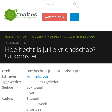
Aanmelden
HOME
ONTDEK
QUIZZEN
HOE HECHT IS JULLIE VRIENDSCHAP?
UITKOMSTEN
Hoe hecht is jullie vriendschap? -
Uitkomsten
Titel:
Hoe hecht is jullie vriendschap?
Schrijver:
yummilicious
Bijgewerkt:
2 decennia geleden
Gedaan:
307 totaal
0 vandaag
Kudos:
1 totaal
0 deze week
0 vandaag