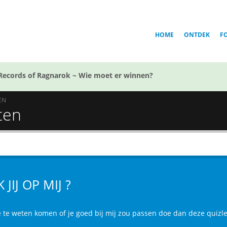
HOME
ONTDEK
F
Records of Ragnarok ~ Wie moet er winnen?
EN
sten
K JIJ OP MIJ ?
je te weten komen of je goed bij mij zou passen doe dan deze quizle