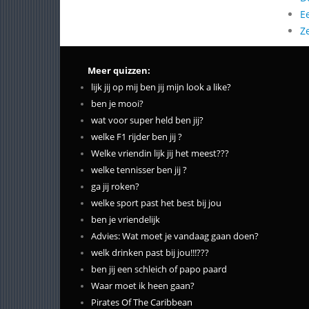
E
Z
Meer quizzen:
lijk jij op mij ben jij mijn look a like?
ben je mooi?
wat voor super held ben jij?
welke F1 rijder ben jij ?
Welke vriendin lijk jij het meest???
welke tennisser ben jij ?
ga jij roken?
welke sport past het best bij jou
ben je vriendelijk
Advies: Wat moet je vandaag gaan doen?
welk drinken past bij jou!!!???
ben jij een schleich of papo paard
Waar moet ik heen gaan?
Pirates Of The Caribbean