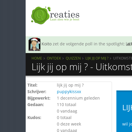
Koito
zet de volgende poll in the spotlight:
HOME
ONTDEK
QUIZZEN
LIJK JIJ OP MIJ ?
UITKOMST
Lijk jij op mij ? - Uitkom
Titel:
lijk jij op mij ?
Schrijver:
puppykissxx
Bijgewerkt:
1 decennium geleden
Gedaan:
110 totaal
LIJ
0 vandaag
Kudos:
0 totaal
0 deze week
wil 
0 vandaag