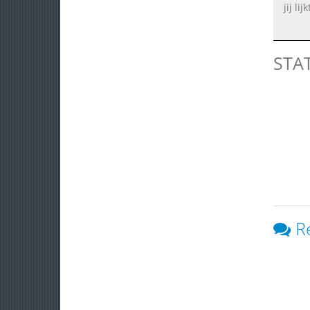
jij li
STA
R