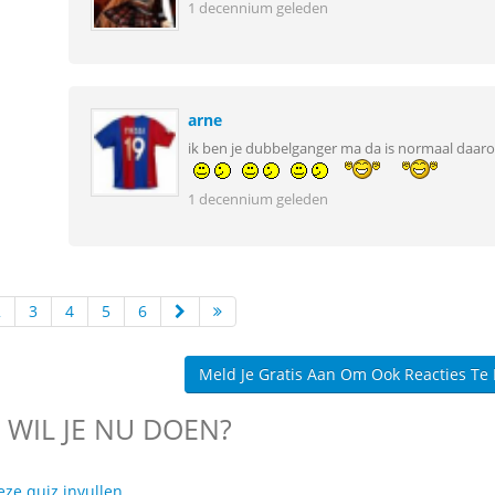
1 decennium geleden
arne
ik ben je dubbelganger ma da is normaal daar
1 decennium geleden
2
3
4
5
6
Meld Je Gratis Aan Om Ook Reacties Te
 WIL JE NU DOEN?
eze quiz invullen