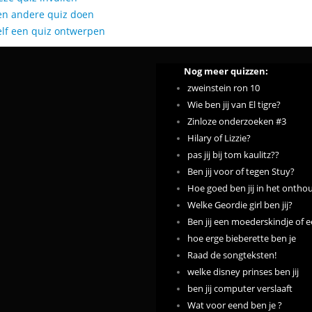
en andere quiz doen
elf een quiz ontwerpen
Nog meer quizzen:
zweinstein ron 10
Wie ben jij van El tigre?
Zinloze onderzoeken #3
Hilary of Lizzie?
pas jij bij tom kaulitz??
Ben jij voor of tegen Stuy?
Hoe goed ben jij in het onthou
Welke Geordie girl ben jij?
Ben jij een moederskindje of e
hoe erge bieberette ben je
Raad de songteksten!
welke disney prinses ben jij
ben jij computer verslaaft
Wat voor eend ben je ?