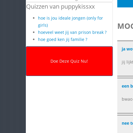
Quizzen van puppykissxx
hoe is jou ideale jongen (only for
MOG
girls)
hoeveel weet jij van prison break ?
hoe goed ken jij familie ?
ja wo
jij li
een b
bwao 
nee t