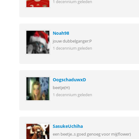
1 decennium geleden
Noah98
jouw dubbelganger:P
1 decennium geleden
OogschaduwxD
beetje(H)
1 decennium geleden
SasukeUchiha
een beetje..s goed genoeg voor mij(flower)