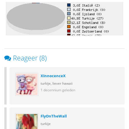
Reageer (8)
XInnocenceX
turkije, liever hawaii
1 decennium geleden
FlyOnTheWall
turkije