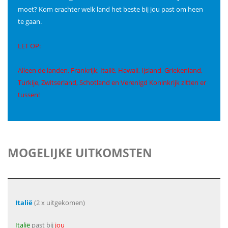
moet? Kom erachter welk land het beste bij jou past om heen
te gaan.
LET OP:
Alleen de landen, Frankrijk, Italië, Hawaii, Ijsland, Griekenland,
Turkije, Zwitserland, Schotland en Verenigd Koninkrijk zitten er
tussen!
MOGELIJKE UITKOMSTEN
Italië
(2 x uitgekomen)
Italië
past bij
jou