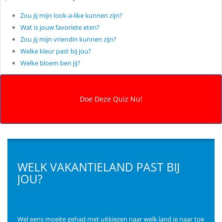
Zou jij mijn look-a-like kunnen zijn?
Wat is jouw favoriete eten?
Zou jij mijn vriendin kunnen zijn?
Welke kleur past bij jou?
Welke bloem ben jij?
WELK VAKANTIELAND PAST BIJ
JOU?
Wel eens moeite gehad met uitkiezen naar welk land je naar toe