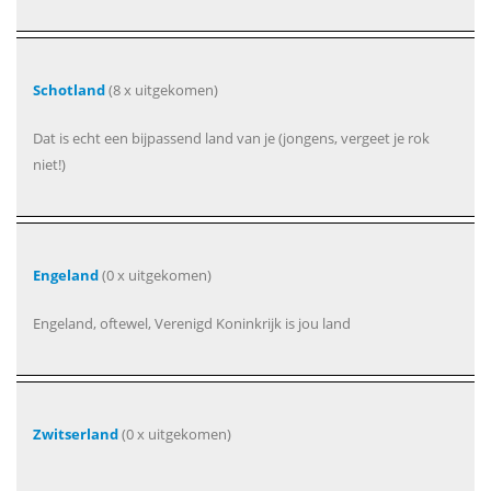
Schotland
(8 x uitgekomen)
Dat is echt een bijpassend land van je (jongens, vergeet je rok
niet!)
Engeland
(0 x uitgekomen)
Engeland, oftewel, Verenigd Koninkrijk is jou land
Zwitserland
(0 x uitgekomen)