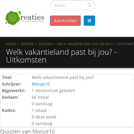
Aanmelden
HOME
ONTDEK
QUIZZEN
WELK VAKANTIELAND PAST BIJ JOU?
UITKOMST
Welk vakantieland past bij jou? -
Uitkomsten
Titel:
Welk vakantieland past bij jou?
Schrijver:
Miesje10
Bijgewerkt:
1 decennium geleden
Gedaan:
66 totaal
0 vandaag
Kudos:
1 totaal
0 deze week
0 vandaag
Quizzen van Miesje10