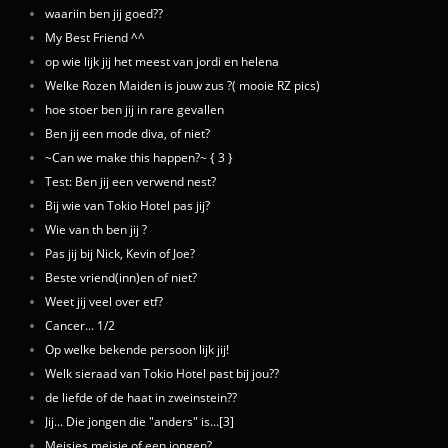
waariin ben jij goed??
My Best Friend ^^
op wie lijk jij het meest van jordi en helena
Welke Rozen Maiden is jouw zus ?( mooie RZ pics)
hoe stoer ben jij in rare gevallen
Ben jij een mode diva, of niet?
~Can we make this happen?~ { 3 }
Test: Ben jij een verwend nest?
Bij wie van Tokio Hotel pas jij?
Wie van th ben jij ?
Pas jij bij Nick, Kevin of Joe?
Beste vriend(inn)en of niet?
Weet jij veel over etf?
Cancer... 1/2
Op welke bekende persoon lijk jij!
Welk sieraad van Tokio Hotel past bij jou??
de liefde of de haat in zweinstein??
Jij... Die jongen die "anders" is...[3]
Meisjes meisje of een jongen?