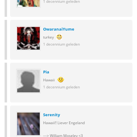
1 decennium geleden
OwaranaiYume
turkey
1 decennium geleden
Pia
Hawaii
1 decennium geleden
Serenity
Hawaii!! Liever Engeland
---> William Moseley <3