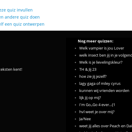
eze quiz invullen
en andere quiz doen
elf een quiz ontwerpen
Nog meer quizzen:
Welk vampier is jou Lover
welk insect ben jij in je volgen
Welk is je lievelingskleur?
teksten kent!
TH & Jij 23
hoe zie jij jezelf?
lagy gaga of miley cyrus
kunnen wij vrienden worden
lijk jij op mij?
I'm Go,,Go 4 ever...{1
hvl weet je over mij?
Ja/Nee
weet jij alles over Peach en Da