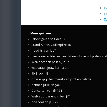
D
E
Z
Meer quizzen:
i don't give a shit deel 3
Stand-Alone..... Killerpilze 16
houd hij van jou?
ben je een echte fan van th? eens kijken of je de song
Welke schoen past bij jou?
wat straalt jouw karma uit
lijk jij op mij
op wie lijk jij het meest van jordi en helena
Kennen jullie Ne-yo?
Concerten van th [ 2 ]
Welk soort vriendin ben jij?
hoe cool bn je ,? xP