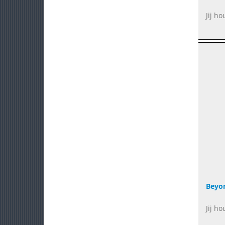
Jij h
Beyon
Jij h