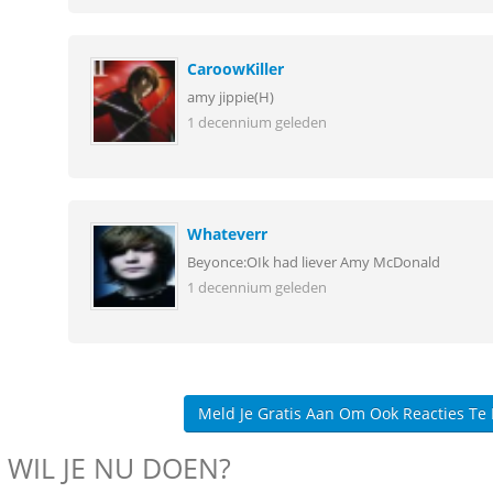
CaroowKiller
amy jippie(H)
1 decennium geleden
Whateverr
Beyonce:OIk had liever Amy McDonald
1 decennium geleden
Meld Je Gratis Aan Om Ook Reacties Te
 WIL JE NU DOEN?