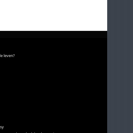
de leven?
isy