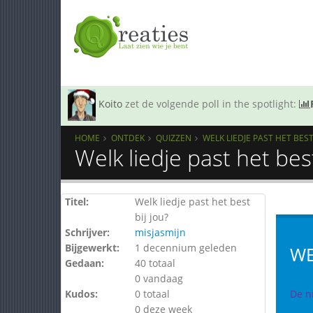
Koito
zet de volgende poll in the spotlight:
HOME
ONTDEK
QUIZZEN
WELK LIEDJE PAST HET BEST 
Welk liedje past het bes
Titel:
Welk liedje past het best
bij jou?
Schrijver:
misjasmijn
Bijgewerkt:
1 decennium geleden
WE
Gedaan:
40 totaal
0 vandaag
Kudos:
0 totaal
De n
0 deze week