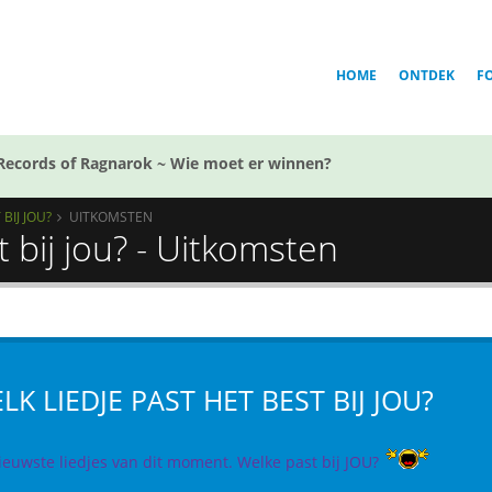
HOME
ONTDEK
F
Records of Ragnarok ~ Wie moet er winnen?
BIJ JOU?
UITKOMSTEN
t bij jou? - Uitkomsten
LK LIEDJE PAST HET BEST BIJ JOU?
ieuwste liedjes van dit moment. Welke past bij JOU?