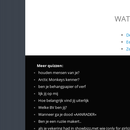
WAT
D
E
Z
Meer quizzen:
houden mensen van je?
Arctic Monkeys kenner?
ben je behangpapier of verf
lijk jij op mij
Hoe belangrijk vind jij uiterlijk
Welke BV ben jij?
Wanneer ga je dood »AANRADER«
Ben je een ruziie makert..
als je vekering had in showbizz,met wie (only for girls)