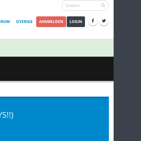
ORUM
OVERIGE
AANMELDEN
LOGIN
S!!)