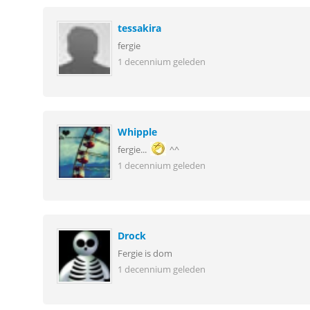
tessakira
fergie
1 decennium geleden
Whipple
fergie...
^^
1 decennium geleden
Drock
Fergie is dom
1 decennium geleden