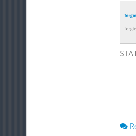
fergi
fergie
STA
R