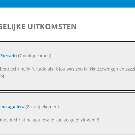
ELIJKE UITKOMSTEN
 Furtado
(7 x uitgekomen)
j bent echt nelly furtado als ik jou was zou ik ikkr zzzwingen en zz
ere
tina aguilera
(2 x uitgekomen)
nt echt christina aguilera je kan zo goed zingen!!!!