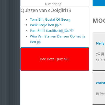
0 vandaag
Quizzen van cOolgiirl13
MOG
Tom, Bill, Gustaf Of Georg
Welk liedje ben jij??
Past Biillll Kauliitz bij jOu???
Wiie Van Sterren Dansen Op het ijs
Ben JIJ?
Nelly
yO ji
carri
chris
jij be