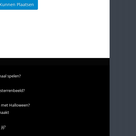
 Kunnen Plaatsen
haal spelen?
 sterrenbeeld?
eed met Halloween?
tmaakt
ij?