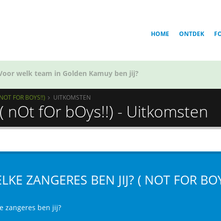
HOME
ONTDEK
F
Voor welk team in Golden Kamuy ben jij?
 NOT FOR BOYS!!)
UITKOMSTEN
( nOt fOr bOys!!) - Uitkomsten
LKE ZANGERES BEN JIJ? ( NOT FOR BOY
e zangeres ben jij?