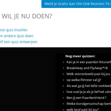
Meld Je Gratis Aan Om Ook Reacties Te
 WIL JE NU DOEN?
eze quiz invullen
en andere quiz doen
elf een quiz ontwerpen
Nog meer quizzen:
Kan je in een paarden fotover
BreakAway and FlyAway*18
Welk sterrenbeeld past bij jou
op welke filmster val jij?
Als wat ga jij het liefst verkl
hoe voel je je als je lief het ui
Ben jij een PaardenVriend ?
Welke bondgenootschap bent j
welk land past bij jou?