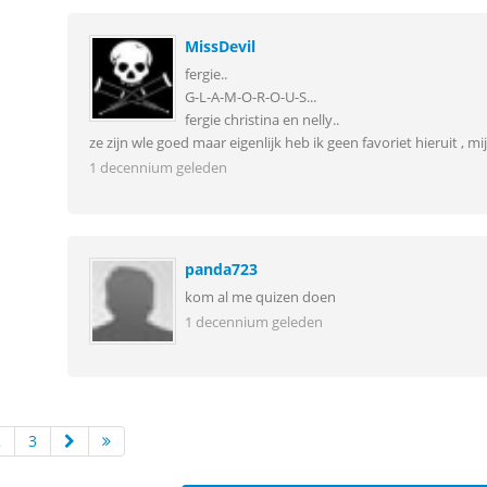
MissDevil
fergie..
G-L-A-M-O-R-O-U-S...
fergie christina en nelly..
ze zijn wle goed maar eigenlijk heb ik geen favoriet hieruit , mi
1 decennium geleden
panda723
kom al me quizen doen
1 decennium geleden
2
3