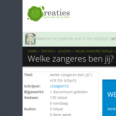
Koito
zet de volgende poll in the spotlight:
HOME
ONTDEK
QUIZZEN
WELKE ZANGERES BEN JIJ? (
Welke zangeres ben jij? 
Titel:
welke zangeres ben jij? (
nOt fOr bOys!!)
Schrijver:
cOolgiirl13
Bijgewerkt:
1 decennium geleden
WE
Gedaan:
135 totaal
0 vandaag
Kudos:
0 totaal
Welk
0 deze week