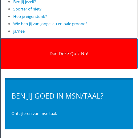
Ben jij jezelf?
Sporter of niet?
Heb je eigendunk?
Wie ben jij van Jonge leu en oale groond?
ja/nee
BEN JIJ GOED IN MSN/TAAL?
Ontcijferen van msn taal.