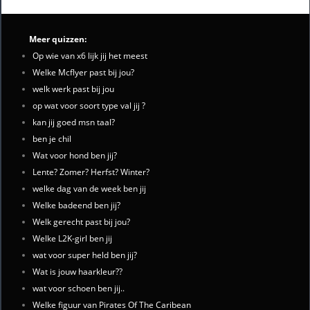
Meer quizzen:
Op wie van x6 lijk jij het meest
Welke Mcflyer past bij jou?
welk werk past bij jou
op wat voor soort type val jij ?
kan jij goed msn taal?
ben je chil
Wat voor hond ben jij?
Lente? Zomer? Herfst? Winter?
welke dag van de week ben jij
Welke badeend ben jij?
Welk gerecht past bij jou?
Welke L2K-girl ben jij
wat voor super held ben jij?
Wat is jouw haarkleur??
wat voor schoen ben jij..
Welke figuur van Pirates Of The Caribean