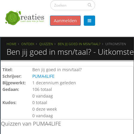
Aanmelden
HOME
ONTDEK
QUIZZEN
BEN JIJ GOED IN MSN/TAAL?
UITKOMSTEN
Ben jij goed in msn/taal? - Uitkomst
Titel:
Ben jij goed in msn/taal?
Schrijver:
PUMA4LIFE
Bijgewerkt:
1 decennium geleden
Gedaan:
106 totaal
0 vandaag
Kudos:
0 totaal
0 deze week
0 vandaag
Quizzen van PUMA4LIFE