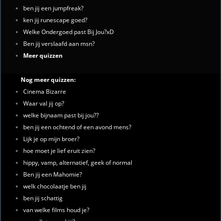
ben jij een jumpfreak?
ken jij runescape goed?
Welke Ondergoed past Bij Jou?xD
Ben jij verslaafd aan msn?
Meer quizzen
Nog meer quizzen:
Cinema Bizarre
Waar val jij op?
welke bijnaam past bij jou??
ben jij een ochtend of een avond mens?
Lijk je op mijn broer?
hoe moet je lief eruit zien?
hippy, vamp, alternatief, geek of normal
Ben jij een Mahomie?
welk chocolaatje ben jij
ben jij schattig
van welke films houd je?