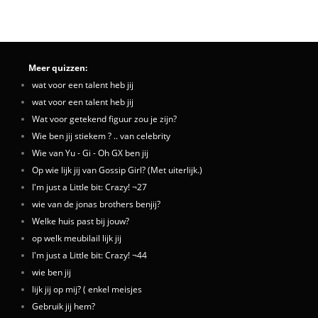
Meer quizzen:
wat voor een talent heb jij
wat voor een talent heb jij
Wat voor getekend figuur zou je zijn?
Wie ben jij stiekem ? .. van celebrity
Wie van Yu - Gi - Oh GX ben jij
Op wie lijk jij van Gossip Girl? (Met uiterlijk.)
I'm just a Little bit: Crazy! ¬27
wie van de jonas brothers benjij?
Welke huis past bij jouw?
op welk meubilail lijk jij
I'm just a Little bit: Crazy! ¬44
wie ben jij
lijk jij op mij? ( enkel meisjes
Gebruik jij hem?