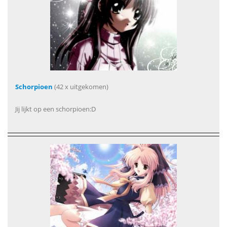
Schorpioen
(42 x uitgekomen)
Jij lijkt op een schorpioen:D