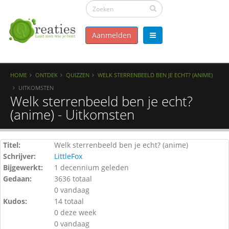
Aanmelden
HOME
ONTDEK
QUIZZEN
WELK STERRENBEELD BEN JE ECHT? (ANIME)
UITKOMSTEN
Welk sterrenbeeld ben je echt?
(anime) - Uitkomsten
Titel:
Welk sterrenbeeld ben je echt? (anime)
Schrijver:
LittleFox
Bijgewerkt:
1 decennium geleden
Gedaan:
3636 totaal
0 vandaag
Kudos:
14 totaal
0 deze week
0 vandaag