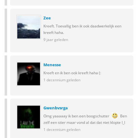
Zee
Kreeft. Toevallig ben ik ook daadwerkelijk een
kreeft haha.
9 jaar geleden
Menesse
Kreeft en ik ben ook kreeft haha (:
1 decennium geleden
Gwenbvsrga
Omg yaaaaay ik ben een boogschutter
Ben
zelf een stier maar vond al dat dat niet klopte I_I
1 decennium geleden