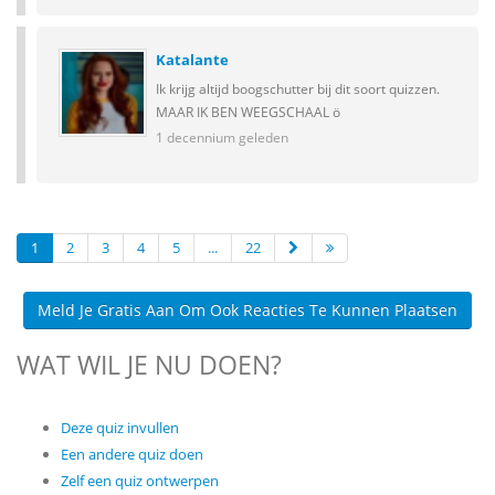
Katalante
Ik krijg altijd boogschutter bij dit soort quizzen.
MAAR IK BEN WEEGSCHAAL ö
1 decennium geleden
1
2
3
4
5
...
22
Meld Je Gratis Aan Om Ook Reacties Te Kunnen Plaatsen
WAT WIL JE NU DOEN?
Deze quiz invullen
Een andere quiz doen
Zelf een quiz ontwerpen