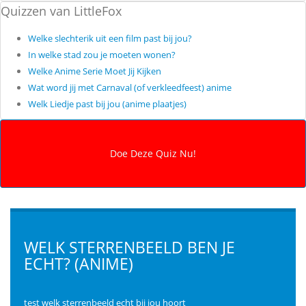
Quizzen van LittleFox
Welke slechterik uit een film past bij jou?
In welke stad zou je moeten wonen?
Welke Anime Serie Moet Jij Kijken
Wat word jij met Carnaval (of verkleedfeest) anime
Welk Liedje past bij jou (anime plaatjes)
WELK STERRENBEELD BEN JE
ECHT? (ANIME)
test welk sterrenbeeld echt bij jou hoort