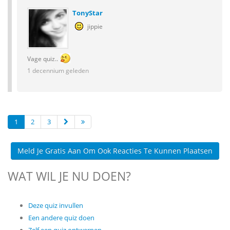
TonyStar
jippie
Vage quiz..
1 decennium geleden
1
2
3
Meld Je Gratis Aan Om Ook Reacties Te Kunnen Plaatsen
WAT WIL JE NU DOEN?
Deze quiz invullen
Een andere quiz doen