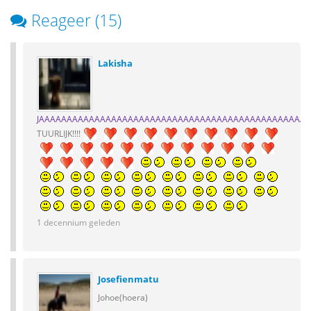
Reageer (15)
Lakisha
JAAAAAAAAAAAAAAAAAAAAAAAAAAAAAAAAAAAAAAAAAAAAAAAA
TUURLIJK!!!!
1 decennium geleden
Josefienmatu
Johoe(hoera)