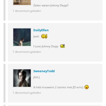
Zeker weten Johnny Depp!!
1 decennium geleden
DailyEllen
Jaah
I Love Johnny Depp
1 decennium geleden
SweeneyTodd
JAH:)
ik heb trouwens 2 stories met JD erin;)
1 decennium geleden