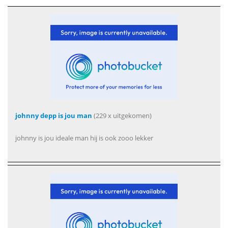
johnny depp is jou man
(229 x uitgekomen)
johnny is jou ideale man hij is ook zooo lekker