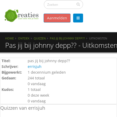
Aanmelden
HOME
ONTDEK
QUIZZEN
PAS JIJ BIJ JOHNNY DEPP??
UITKOMSTEN
Pas jij bij johnny depp?? - Uitkomste
Titel:
pas jij bij johnny depp??
Schrijver:
errisjuh
Bijgewerkt:
1 decennium geleden
Gedaan:
244 totaal
0 vandaag
Kudos:
1 totaal
0 deze week
0 vandaag
Quizzen van errisjuh