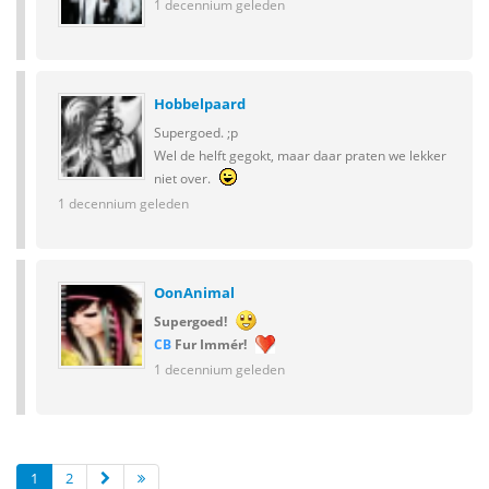
1 decennium geleden
Hobbelpaard
Supergoed. ;p
Wel de helft gegokt, maar daar praten we lekker
niet over.
1 decennium geleden
OonAnimal
Supergoed!
CB
Fur Immér!
1 decennium geleden
1
2