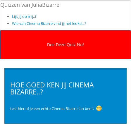
Quizzen van JuliaBizarre
Lijk jij op mij..?
Wie van Cinema Bizarre vind jij het leukst..?
HOE GOED KEN JIJ CINEMA
BIZARRE..?
test hier of je een echte Cinema Bizarre fan bent.