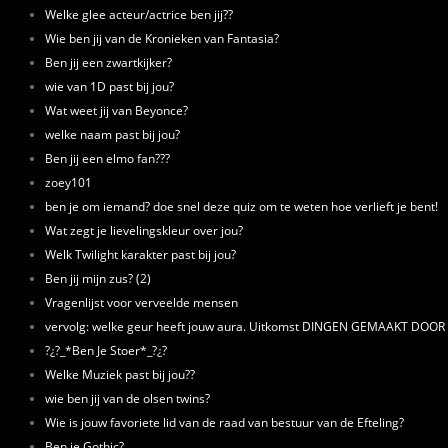
Welke glee acteur/actrice ben jij??
Wie ben jij van de Kronieken van Fantasia?
Ben jij een zwartkijker?
wie van 1D past bij jou?
Wat weet jij van Beyonce?
welke naam past bij jou?
Ben jij een elmo fan???
zoey101
ben je om iemand? doe snel deze quiz om te weten hoe verlieft je bent!
Wat zegt je lievelingskleur over jou?
Welk Twilight karakter past bij jou?
Ben jij mijn zus? (2)
Vragenlijst voor verveelde mensen
vervolg: welke geur heeft jouw aura. Uitkomst DINGEN GEMAAKT DOO
?¿?_*Ben Je Stoer*_?¿?
Welke Muziek past bij jou??
wie ben jij van de olsen twins?
Wie is jouw favoriete lid van de raad van bestuur van de Efteling?
Ben je Gothic?