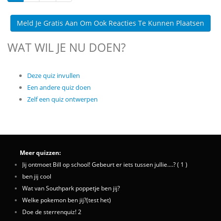
Meld Je Gratis Aan Om Ook Reacties Te Kunnen Plaatsen
WAT WIL JE NU DOEN?
Deze quiz invullen
Een andere quiz doen
Zelf een quiz ontwerpen
Meer quizzen:
Jij ontmoet Bill op school! Gebeurt er iets tussen jullie....? ( 1 )
ben jij cool
Wat van Southpark poppetje ben jij?
Welke pokemon ben jij?(test het)
Doe de sterrenquiz! 2