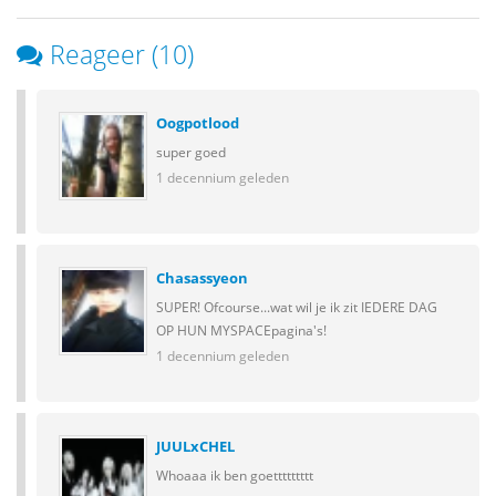
Reageer (10)
Oogpotlood
super goed
1 decennium geleden
Chasassyeon
SUPER! Ofcourse...wat wil je ik zit IEDERE DAG
OP HUN MYSPACEpagina's!
1 decennium geleden
JUULxCHEL
Whoaaa ik ben goettttttttt