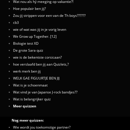
Wat nou als hý meeging op vakantie?!
Hoe populair ben jij?
Zou jij strippen voor een van de Th boys??????
cb3
wie of wat was jij in je vorig leven
We Grow up Together. [12]
Biologie test XD
De grote Sara quiz
wie is de bekentste corsicaan?
hoe verslaafd ben jij aan Quizlets,?
werk merk ben jij
WELK GAE FIGUURTJE BEN JIJ
Wat is je schoenmaat
Wat vind je van Japanse J-rock bandjes??
Wat is belangrijker quiz
Meer quizzen
Nog meer quizzen:
Wie wordt jou toekomstige partner?