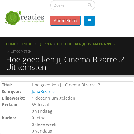
Aanmelden
HOME
ONTDEK
QUIZZEN
HOE GOED KEN JIJ CINEMA BIZARRE..?
UITKOMSTEN
Hoe goed ken jij Cinema Bizarre..? -
Uitkomsten
Titel:
Hoe goed ken jij Cinema Bizarre..?
Schrijver:
JuliaBizarre
Bijgewerkt:
1 decennium geleden
Gedaan:
55 totaal
0 vandaag
Kudos:
0 totaal
0 deze week
0 vandaag