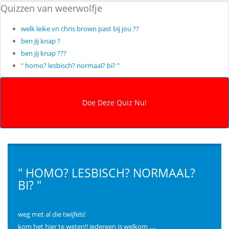
Quizzen van weerwolfje
welk leike vn chris brown past bij jou ??
ben jij knap ?
ben jij knap ???
" homo? lesbisch? normaal? bi? "
" HOMO? LESBISCH? NORMAAL?
BI? "
weg met al die twijfels!
kom het hier te weten!! iedereen is welkom ....