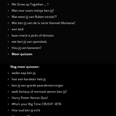
We Grow up Together.... ?
Wat voor soort meisje ben jij?
Wat weet jij van Ruben nicolai??
Wie ben jij van de tv serie Hannah Montana?
een lied:
kaas snack a jacks of donutss
wie ben jij van sponsbob
Hou jij van bananen?
Meer quizzen
Nog meer quizzen:
welke aap ben jij
hoe een karakter heb jij
ben jij een goede paardenverzorger
welk fantasy of normaal wezen ben jij?
Harry Potter Kennis Quiz!
Who’s your Big Time CRUSH? -BTR-
Hoe oud ben jij echt