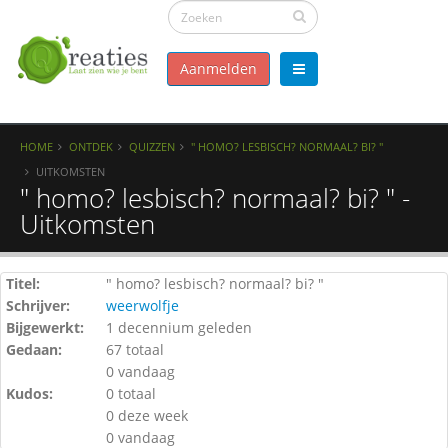
Aanmelden
HOME
ONTDEK
QUIZZEN
" HOMO? LESBISCH? NORMAAL? BI? "
UITKOMSTEN
" homo? lesbisch? normaal? bi? " -
Uitkomsten
Titel:
" homo? lesbisch? normaal? bi? "
Schrijver:
weerwolfje
Bijgewerkt:
1 decennium geleden
Gedaan:
67 totaal
0 vandaag
Kudos:
0 totaal
0 deze week
0 vandaag