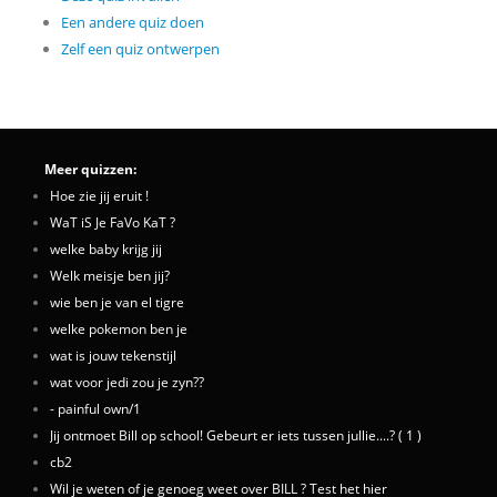
Een andere quiz doen
Zelf een quiz ontwerpen
Meer quizzen:
Hoe zie jij eruit !
WaT iS Je FaVo KaT ?
welke baby krijg jij
Welk meisje ben jij?
wie ben je van el tigre
welke pokemon ben je
wat is jouw tekenstijl
wat voor jedi zou je zyn??
- painful own/1
Jij ontmoet Bill op school! Gebeurt er iets tussen jullie....? ( 1 )
cb2
Wil je weten of je genoeg weet over BILL ? Test het hier