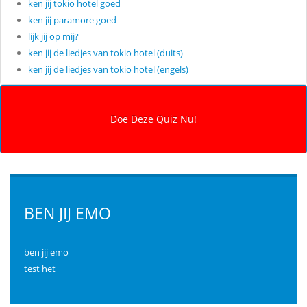
ken jij tokio hotel goed
ken jij paramore goed
lijk jij op mij?
ken jij de liedjes van tokio hotel (duits)
ken jij de liedjes van tokio hotel (engels)
BEN JIJ EMO
ben jij emo
test het