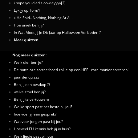
i hope you died sloowleyyyy[2]
Lyk jy op Tom??
» He Said.. Nothing, Nothing At All..
Hoe uniek ben jij?
In Wat Moet Jij Je Dit Jaar op Halloween Verkleden ?
Meer quizzen
Nog meer quizzen:
Welk dier ben je?
De nutteloze sorteerhoed zal je op een HEEL rare manier sorteren!
paardenquizzz
Ben jij een pestkop ??
welke stoel ben jij?
Ben jij te vertouwen?
Welke sport past het beste bij jou?
hoe voer jij een gesprek?
Wat voor jongen past bij jou?
Hoeveel EU kennis heb jij in huis?
Welk liedje past bij jou?