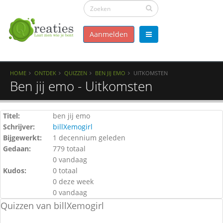
Aanmelden
HOME
ONTDEK
QUIZZEN
BEN JIJ EMO
UITKOMSTEN
Ben jij emo - Uitkomsten
Titel:
ben jij emo
Schrijver:
billXemogirl
Bijgewerkt:
1 decennium geleden
Gedaan:
779 totaal
0 vandaag
Kudos:
0 totaal
0 deze week
0 vandaag
Quizzen van billXemogirl