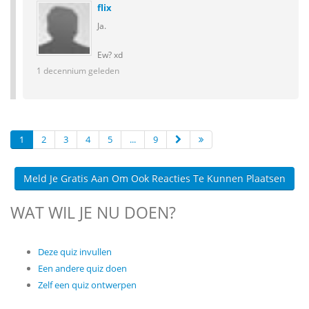
flix
Ja.
Ew? xd
1 decennium geleden
1
2
3
4
5
...
9
Meld Je Gratis Aan Om Ook Reacties Te Kunnen Plaatsen
WAT WIL JE NU DOEN?
Deze quiz invullen
Een andere quiz doen
Zelf een quiz ontwerpen