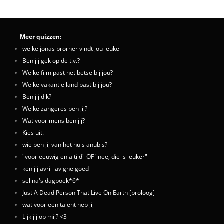
Meer quizzen:
welke jonas brorher vindt jou leuke
Ben jij gek op de t.v.?
Welke film past het betse bij jou?
Welke vakantie land past bij jou?
Ben jij dik?
Welke zangeres ben jij?
Wat voor mens ben jij?
Kies uit.
wie ben jij van het huis anubis?
"voor eeuwig en altijd" OF "nee, die is leuker"
ken jij avril lavigne goed
selina's dagboek*6*
Just A Dead Person That Live On Earth [proloog]
wat voor een talent heb jij
Lijk jij op mij? <3