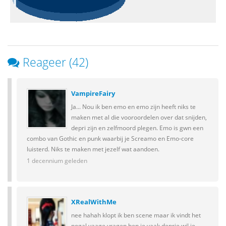
Reageer (42)
VampireFairy
Ja... Nou ik ben emo en emo zijn heeft niks te
maken met al die vooroordelen over dat snijden,
depri zijn en zelfmoord plegen. Emo is gwn een
combo van Gothic en punk waarbij je Screamo en Emo-core
luisterd. Niks te maken met jezelf wat aandoen.
1 decennium geleden
XRealWithMe
nee hahah klopt ik ben scene maar ik vindt het
nogal vaage vragen ben je vaak deprie wil je