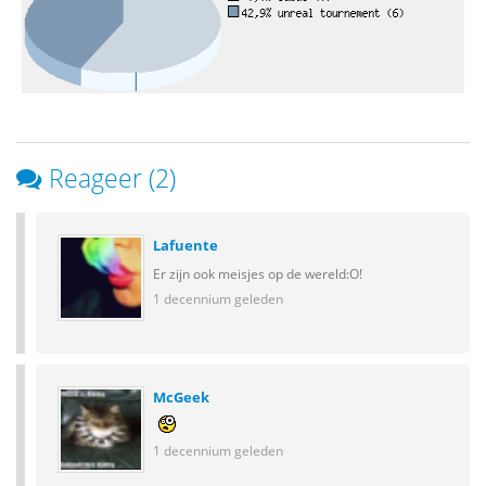
Reageer (2)
Lafuente
Er zijn ook meisjes op de wereld:O!
1 decennium geleden
McGeek
1 decennium geleden