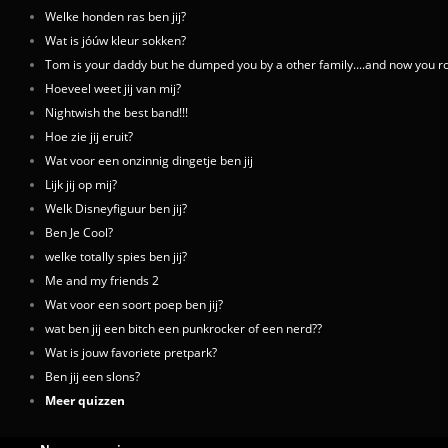
Welke honden ras ben jij?
Wat is jóúw kleur sokken?
Tom is your daddy but he dumped you by a other family....and now you roc
Hoeveel weet jij van mij?
Nightwish the best band!!!
Hoe zie jij eruit?
Wat voor een onzinnig dingetje ben jij
Lijk jij op mij?
Welk Disneyfiguur ben jij?
Ben Je Cool?
welke totally spies ben jij?
Me and my friends 2
Wat voor een soort poep ben jij?
wat ben jij een bitch een punkrocker of een nerd??
Wat is jouw favoriete pretpark?
Ben jij een slons?
Meer quizzen