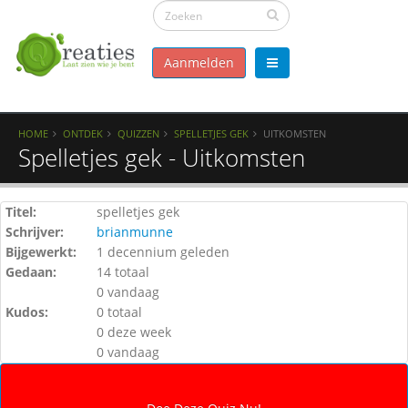
Aanmelden
HOME
ONTDEK
QUIZZEN
SPELLETJES GEK
UITKOMSTEN
Spelletjes gek - Uitkomsten
Titel:
spelletjes gek
Schrijver:
brianmunne
Bijgewerkt:
1 decennium geleden
Gedaan:
14 totaal
0 vandaag
Kudos:
0 totaal
0 deze week
0 vandaag