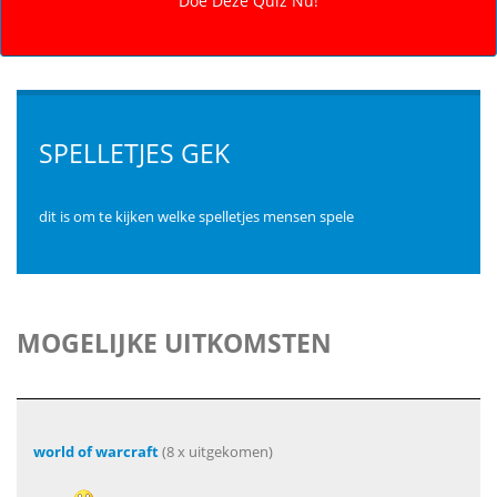
SPELLETJES GEK
dit is om te kijken welke spelletjes mensen spele
MOGELIJKE UITKOMSTEN
world of warcraft
(8 x uitgekomen)