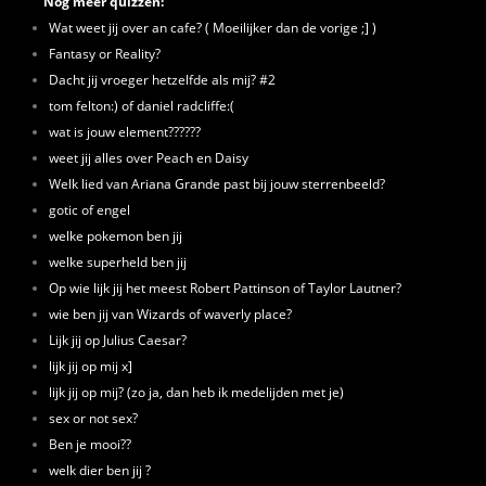
Nog meer quizzen:
Wat weet jij over an cafe? ( Moeilijker dan de vorige ;] )
Fantasy or Reality?
Dacht jij vroeger hetzelfde als mij? #2
tom felton:) of daniel radcliffe:(
wat is jouw element??????
weet jij alles over Peach en Daisy
Welk lied van Ariana Grande past bij jouw sterrenbeeld?
gotic of engel
welke pokemon ben jij
welke superheld ben jij
Op wie lijk jij het meest Robert Pattinson of Taylor Lautner?
wie ben jij van Wizards of waverly place?
Lijk jij op Julius Caesar?
lijk jij op mij x]
lijk jij op mij? (zo ja, dan heb ik medelijden met je)
sex or not sex?
Ben je mooi??
welk dier ben jij ?